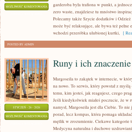
garderoba była trafiona w punkt, a jednoc
MASZYNY
MOŻLIWOŚĆ KOMENTOWANIA
zero waste, znajdziesz tu mnóstwo inspira
DO
ZOSTAŁA WYŁĄCZONA
Polecamy także Szycie dodatków i Odzież h
SZYCIA
może być relaksujące, ale bywa też pełne 
I
wchodzi przeróbka ulubionej kurtki,
[ Rea
AKCESORIA
POSTED BY ADMIN
Runy i ich znaczenie
Margoseila to zakątek w internecie, w kt
na nowo. To serwis, który powstał z myślą 
temu, kim jesteś, jak reagujesz, czego pra
Jeśli kiedykolwiek miałeś poczucie, że w 
namysł, Margoseila jest dla Ciebie. To nie 
STYCZEŃ - 26 - 2026
porad, lecz kompas, która pomaga układać
RUNY
MOŻLIWOŚĆ KOMENTOWANIA
mętlik w zrozumienie. Ciekawe kategorie to
I
ZOSTAŁA WYŁĄCZONA
Medycyna naturalna i duchowe uzdrawiani
ICH