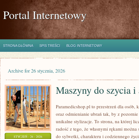
Portal Internetowy
STRONA GŁÓWNA
SPIS TREŚCI
BLOG INTERNETOWY
Archive for 26 stycznia, 2026
Maszyny do szycia i 
Paramedicshop.pl to przestrzeń dla osób, 
oraz odmienianie ubrań tak, by z pozorni
unikalne stylizacje. To strona, na której li
radość z tego, że własnymi rękami można s
do sylwetki, charakteru i codziennego życi
STYCZEŃ - 26 - 2026