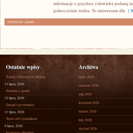
informacje o psychice człowieka podaną ta
ZNACZENIE
jednocześnie trafna. To uniwersum dla
[ R
POSTED BY ADMIN
Ostatnie wpisy
Archiwa
Trendy i Nowości w Branży
lipiec 2026
13 lipca, 2026
czerwiec 2026
Historia e-sportu
maj 2026
12 lipca, 2026
kwiecień 2026
Zarząd i governance
marzec 2026
11 lipca, 2026
Treści od Czytelników
luty 2026
9 lipca, 2026
styczeń 2026
Inspiracje i Projekty