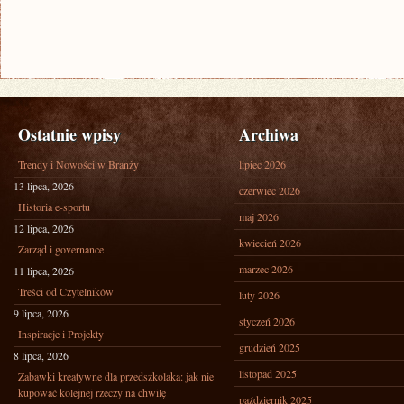
Ostatnie wpisy
Archiwa
Trendy i Nowości w Branży
lipiec 2026
13 lipca, 2026
czerwiec 2026
Historia e-sportu
maj 2026
12 lipca, 2026
kwiecień 2026
Zarząd i governance
marzec 2026
11 lipca, 2026
Treści od Czytelników
luty 2026
9 lipca, 2026
styczeń 2026
Inspiracje i Projekty
grudzień 2025
8 lipca, 2026
listopad 2025
Zabawki kreatywne dla przedszkolaka: jak nie
kupować kolejnej rzeczy na chwilę
październik 2025