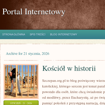
Portal Internetowy
STRONA GŁÓWNA
SPIS TREŚCI
BLOG INTERNETOWY
Archive for 21 stycznia, 2026
Kościół w historii
Szczepan.org.pl to blog poświęcony wierz
katolickiej, którego sercem jest temat para
powstało dla osób, które chcą świadomie 
od modlitwy, przez Eucharystię, aż po świę
pamięć pokoleń z przystępną narracją, dzię
STYCZEŃ - 21 - 2026