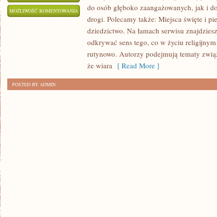
do osób głęboko zaangażowanych, jak i do 
KOŚCIÓŁ
MOŻLIWOŚĆ KOMENTOWANIA
drogi. Polecamy także: Miejsca święte i pie
W
ZOSTAŁA WYŁĄCZONA
dziedzictwo. Na łamach serwisu znajdziesz
HISTORII
odkrywać sens tego, co w życiu religijny
rutynowo. Autorzy podejmują tematy związ
że wiara
[ Read More ]
POSTED BY ADMIN