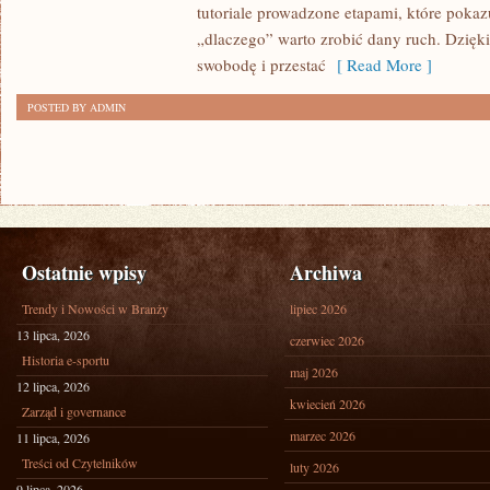
tutoriale prowadzone etapami, które pokazu
POCZĄTKUJĄCYCH
„dlaczego” warto zrobić dany ruch. Dzięk
swobodę i przestać
[ Read More ]
POSTED BY ADMIN
Ostatnie wpisy
Archiwa
Trendy i Nowości w Branży
lipiec 2026
13 lipca, 2026
czerwiec 2026
Historia e-sportu
maj 2026
12 lipca, 2026
kwiecień 2026
Zarząd i governance
marzec 2026
11 lipca, 2026
Treści od Czytelników
luty 2026
9 lipca, 2026