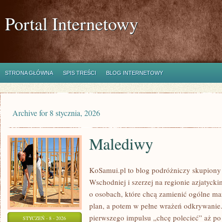
Portal Internetowy
STRONA GŁÓWNA
SPIS TREŚCI
BLOG INTERNETOWY
Archive for 8 stycznia, 2026
Malediwy
KoSamui.pl to blog podróżniczy skupiony 
Wschodniej i szerzej na regionie azjatyck
o osobach, które chcą zamienić ogólne ma
plan, a potem w pełne wrażeń odkrywanie.
pierwszego impulsu „chcę polecieć” aż po
STYCZEŃ - 8 - 2026