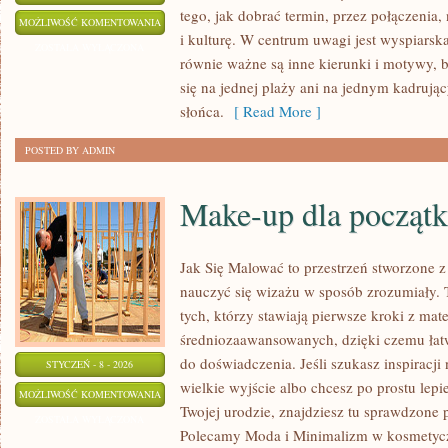
tego, jak dobrać termin, przez połączenia,
MALEDIWY
MOŻLIWOŚĆ KOMENTOWANIA
i kulturę. W centrum uwagi jest wyspiarsk
ZOSTAŁA WYŁĄCZONA
równie ważne są inne kierunki i motywy, b
się na jednej plaży ani na jednym kadrują
słońca.
[ Read More ]
POSTED BY ADMIN
Make-up dla początk
Jak Się Malować to przestrzeń stworzone z
nauczyć się wizażu w sposób zrozumiały. 
tych, którzy stawiają pierwsze kroki z mate
średniozaawansowanych, dzięki czemu łat
do doświadczenia. Jeśli szukasz inspiracji
STYCZEŃ - 8 - 2026
wielkie wyjście albo chcesz po prostu lepi
MAKE-
MOŻLIWOŚĆ KOMENTOWANIA
Twojej urodzie, znajdziesz tu sprawdzone p
UP
ZOSTAŁA WYŁĄCZONA
Polecamy Moda i Minimalizm w kosmetycz
DLA