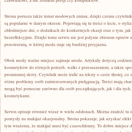
człowiekowi, a nie źródłem presji czy kompleksów.
Strona porusza także temat modowych zmian, dzięki czemu czytelnik
są popularne w danym okresie. Pojawiają się tu treści o lecie, o styliz
chłodniejsze dni, o dodatkach do konkretnych okazji oraz o tym, ja
bezrefleksyjnie. Dzięki temu serwis nie jest jedynie zbiorem opisów u
przestrzenią, w której moda staje się bardziej przyjazna.
Obok mody ważne miejsce zajmuje uroda. Artykuły dotyczą codzien
kosmetyków do różnych potrzeb, walki z przesuszeniem, a także sp
promiennej skóry. Czytelnik może trafić na teksty o cerze tłustej, co
różne problemy osób zainteresowanych pielęgnacją. Treści mają chara
mogą być pomocne zarówno dla osób początkujących, jak i dla tych, 
kosmetykami.
Serwis opisuje również wizaż w wielu odsłonach. Można znaleźć tu in
pomysły na makijaż okazjonalny. Strona pokazuje, jak uzyskać efekt 
tym wrażenia, że makijaż musi być czasochłonny. To dobre miejsce d