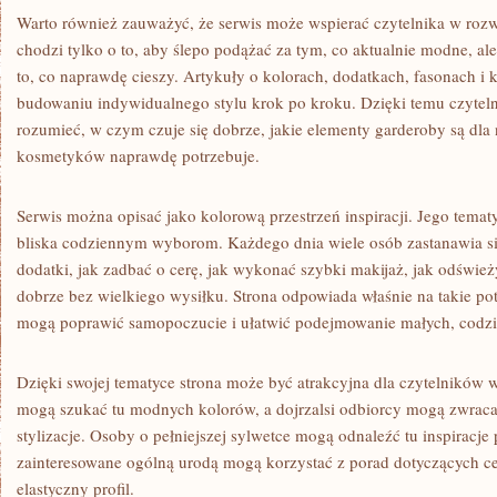
Warto również zauważyć, że serwis może wspierać czytelnika w rozw
chodzi tylko o to, aby ślepo podążać za tym, co aktualnie modne, al
to, co naprawdę cieszy. Artykuły o kolorach, dodatkach, fasonach
budowaniu indywidualnego stylu krok po kroku. Dzięki temu czyteln
rozumieć, w czym czuje się dobrze, jakie elementy garderoby są dla 
kosmetyków naprawdę potrzebuje.
Serwis można opisać jako kolorową przestrzeń inspiracji. Jego tematy
bliska codziennym wyborom. Każdego dnia wiele osób zastanawia się
dodatki, jak zadbać o cerę, jak wykonać szybki makijaż, jak odświe
dobrze bez wielkiego wysiłku. Strona odpowiada właśnie na takie potr
mogą poprawić samopoczucie i ułatwić podejmowanie małych, codzi
Dzięki swojej tematyce strona może być atrakcyjna dla czytelnikó
mogą szukać tu modnych kolorów, a dojrzalsi odbiorcy mogą zwrac
stylizacje. Osoby o pełniejszej sylwetce mogą odnaleźć tu inspiracje 
zainteresowane ogólną urodą mogą korzystać z porad dotyczących ce
elastyczny profil.