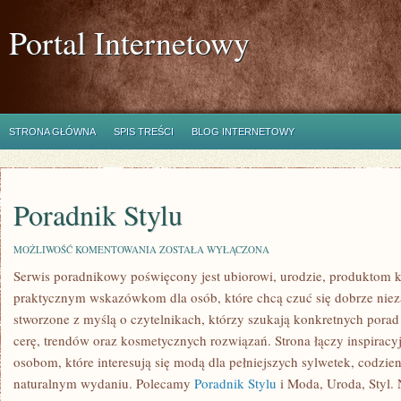
Portal Internetowy
STRONA GŁÓWNA
SPIS TREŚCI
BLOG INTERNETOWY
Poradnik Stylu
PORADNIK
MOŻLIWOŚĆ KOMENTOWANIA
ZOSTAŁA WYŁĄCZONA
STYLU
Serwis poradnikowy poświęcony jest ubiorowi, urodzie, produktom
praktycznym wskazówkom dla osób, które chcą czuć się dobrze nieza
stworzone z myślą o czytelnikach, którzy szukają konkretnych porad 
cerę, trendów oraz kosmetycznych rozwiązań. Strona łączy inspiracyj
osobom, które interesują się modą dla pełniejszych sylwetek, codz
naturalnym wydaniu. Polecamy
Poradnik Stylu
i Moda, Uroda, Styl. 