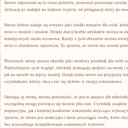
Serwis odpowiada na te różne potrzeby, ponieważ prezentuje szeroki
stylizacji po makijaż na większe wyjście, od pielęgnacji skóry po mo
Strona dobrze nadaje się również jako źródło tematów dla osób, które
treści o modzie i urodzie. Dzięki dużej liczbie artykułów można tu 
tematycznych: moda sezonowa. Każdy z tych obszarów można rozwij
treści o charakterze opisowym. To sprawia, że serwis ma szeroki pote
Wizerunek strony można określić jako modowy poradnik dla osób sz
Najważniejsze są tu wygląd. Artykuły pomagają spojrzeć na modę i u
jak na sposób na lepszy nastrój. Dzięki temu serwis ma przyjazny t
czytelnikami, którzy chcą czuć się stylowo w swojej codzienności.
Opisując tę stronę, można powiedzieć, że jest to miejsce dla miłośn
szczególną uwagę poświęca się modzie plus size. Czytelnik znajdzie 
inspiracyjne, jak i bardziej konkretne wskazówki dotyczące wykony
sprawia, że strona jest atrakcyjna i może przyciągać osoby, które chcą
bez przesadnego komplikowania codziennych wyborów.