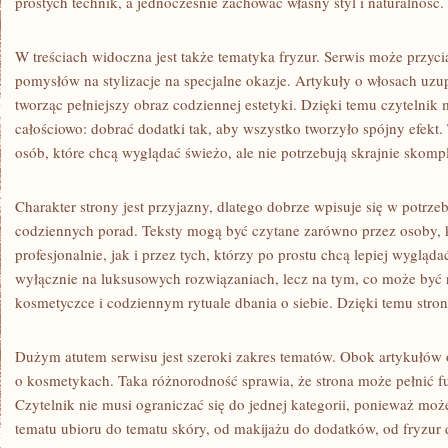
prostych technik, a jednocześnie zachować własny styl i naturalność.
W treściach widoczna jest także tematyka fryzur. Serwis może przyci
pomysłów na stylizacje na specjalne okazje. Artykuły o włosach uzu
tworząc pełniejszy obraz codziennej estetyki. Dzięki temu czytelni
całościowo: dobrać dodatki tak, aby wszystko tworzyło spójny efekt.
osób, które chcą wyglądać świeżo, ale nie potrzebują skrajnie skom
Charakter strony jest przyjazny, dlatego dobrze wpisuje się w potrz
codziennych porad. Teksty mogą być czytane zarówno przez osoby, k
profesjonalnie, jak i przez tych, którzy po prostu chcą lepiej wygląda
wyłącznie na luksusowych rozwiązaniach, lecz na tym, co może być 
kosmetyczce i codziennym rytuale dbania o siebie. Dzięki temu stron
Dużym atutem serwisu jest szeroki zakres tematów. Obok artykułów o
o kosmetykach. Taka różnorodność sprawia, że strona może pełnić 
Czytelnik nie musi ograniczać się do jednej kategorii, ponieważ mo
tematu ubioru do tematu skóry, od makijażu do dodatków, od fryzur d