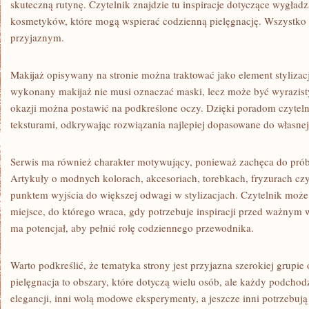
skuteczną rutynę. Czytelnik znajdzie tu inspiracje dotyczące wygładz
kosmetyków, które mogą wspierać codzienną pielęgnację. Wszystko 
przyjaznym.
Makijaż opisywany na stronie można traktować jako element stylizacj
wykonany makijaż nie musi oznaczać maski, lecz może być wyrazis
okazji można postawić na podkreślone oczy. Dzięki poradom czyte
teksturami, odkrywając rozwiązania najlepiej dopasowane do własnej 
Serwis ma również charakter motywujący, ponieważ zachęca do pró
Artykuły o modnych kolorach, akcesoriach, torebkach, fryzurach czy
punktem wyjścia do większej odwagi w stylizacjach. Czytelnik może
miejsce, do którego wraca, gdy potrzebuje inspiracji przed ważnym 
ma potencjał, aby pełnić rolę codziennego przewodnika.
Warto podkreślić, że tematyka strony jest przyjazna szerokiej grupie
pielęgnacja to obszary, które dotyczą wielu osób, ale każdy podchodz
elegancji, inni wolą modowe eksperymenty, a jeszcze inni potrzebu