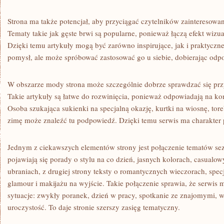
Strona ma także potencjał, aby przyciągać czytelników zainteresow
Tematy takie jak gęste brwi są popularne, ponieważ łączą efekt wizu
Dzięki temu artykuły mogą być zarówno inspirujące, jak i praktyczne
pomysł, ale może spróbować zastosować go u siebie, dobierając odp
W obszarze mody strona może szczególnie dobrze sprawdzać się przy
Takie artykuły są łatwe do rozwinięcia, ponieważ odpowiadają na ko
Osoba szukająca sukienki na specjalną okazję, kurtki na wiosnę, tor
zimę może znaleźć tu podpowiedź. Dzięki temu serwis ma charakter
Jednym z ciekawszych elementów strony jest połączenie tematów se
pojawiają się porady o stylu na co dzień, jasnych kolorach, casual
ubraniach, z drugiej strony teksty o romantycznych wieczorach, specj
glamour i makijażu na wyjście. Takie połączenie sprawia, że serwis
sytuacje: zwykły poranek, dzień w pracy, spotkanie ze znajomymi, w
uroczystość. To daje stronie szerszy zasięg tematyczny.