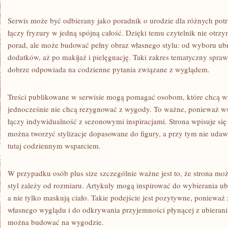
Serwis może być odbierany jako poradnik o urodzie dla różnych potrz
łączy fryzury w jedną spójną całość. Dzięki temu czytelnik nie otr
porad, ale może budować pełny obraz własnego stylu: od wyboru ub
dodatków, aż po makijaż i pielęgnację. Taki zakres tematyczny sprawia
dobrze odpowiada na codzienne pytania związane z wyglądem.
Treści publikowane w serwisie mogą pomagać osobom, które chcą wy
jednocześnie nie chcą rezygnować z wygody. To ważne, ponieważ ws
łączy indywidualność z sezonowymi inspiracjami. Strona wpisuje się
można tworzyć stylizacje dopasowane do figury, a przy tym nie udaw
tutaj codziennym wsparciem.
W przypadku osób plus size szczególnie ważne jest to, że strona m
styl zależy od rozmiaru. Artykuły mogą inspirować do wybierania u
a nie tylko maskują ciało. Takie podejście jest pozytywne, ponieważ
własnego wyglądu i do odkrywania przyjemności płynącej z ubierania 
można budować na wygodzie.