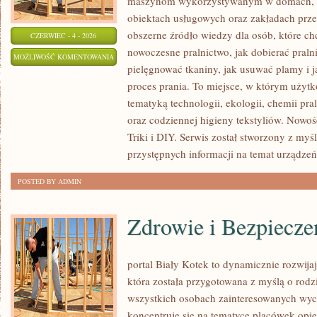
maszynom wykorzystywanym w domach, fir
obiektach usługowych oraz zakładach prz
obszerne źródło wiedzy dla osób, które chc
CZERWIEC - 4 - 2026
nowoczesne pralnictwo, jak dobierać pralni
EKOLOGICZNE
MOŻLIWOŚĆ KOMENTOWANIA
pielęgnować tkaniny, jak usuwać plamy i 
PRANIE
ZOSTAŁA WYŁĄCZONA
proces prania. To miejsce, w którym użytk
tematyką technologii, ekologii, chemii pra
oraz codziennej higieny tekstyliów. Nowo
Triki i DIY. Serwis został stworzony z myś
przystępnych informacji na temat urządzeń
POSTED BY ADMIN
Zdrowie i Bezpiecze
portal Biały Kotek to dynamicznie rozwijaj
która została przygotowana z myślą o rod
wszystkich osobach zainteresowanych wyc
koncentruje się na tematyce placówek opi