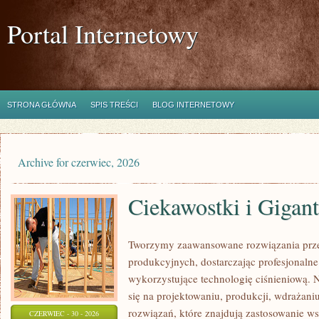
Portal Internetowy
STRONA GŁÓWNA
SPIS TREŚCI
BLOG INTERNETOWY
Archive for czerwiec, 2026
Ciekawostki i Gigan
Tworzymy zaawansowane rozwiązania prz
produkcyjnych, dostarczając profesjonaln
wykorzystujące technologię ciśnieniową. N
się na projektowaniu, produkcji, wdrażan
rozwiązań, które znajdują zastosowanie wsz
CZERWIEC - 30 - 2026