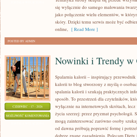
GWIAZD
ZOSTAŁA WYŁĄCZONA
się wyłącznie do samego malowania twarzy
jako połączenie wielu elementów, w który
skóry. Dzięki temu serwis może być odbie
online,
[ Read More ]
POSTED BY ADMIN
Nowinki i Trendy w
Spalarnia kalorii – inspirujący przewodni
kalorii to blog stworzony z myślą o osoba
spalania kalorii i szukają praktycznych in
sposób. To przestrzeń dla czytelników, któ
wyłącznie na internetowych skrótach, lecz
CZERWIEC - 17 - 2026
życia szerzej: przez pryzmat psychologii. 
NOWINKI
MOŻLIWOŚĆ KOMENTOWANIA
mogą zainteresować zarówno osoby szukają
I
ZOSTAŁA WYŁĄCZONA
od dawna próbują poprawić formę i potrze
TRENDY
dobrze znane zagadnienia. Polecam Diety 