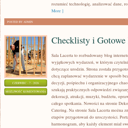
rozumieć technologię, analizować dane, r
More ]
POSTED BY ADMIN
Checklisty i Gotowe
Sala Lacerta to rozbudowany blog interne
wyjątkowych wydarzeń, w którym czyteln
dotyczące urodzin. Strona została przygot
chcą zaplanować wydarzenie w sposób be
decyzji, pośpiechu i organizacyjnego chaos
CZERWIEC - 7 - 2026
szukają praktycznych odpowiedzi związan
CHECKLISTY
MOŻLIWOŚĆ KOMENTOWANIA
dekoracji, atrakcji, muzyki, budżetu, opr
I
ZOSTAŁA WYŁĄCZONA
całego spotkania. Nowości na stronie Deko
GOTOWE
Catering. Na stronie Sala Lacerta można z
PLANY
etapów przygotowań do uroczystości. Port
harmonogram, aby każdy element miał swoj