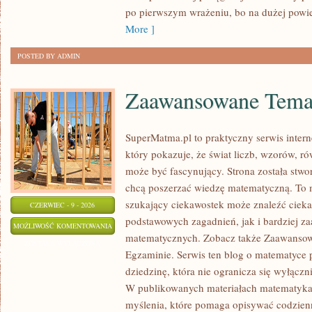
po pierwszym wrażeniu, bo na dużej powi
Z
More ]
GŁOWĄ
POSTED BY ADMIN
Zaawansowane Tema
SuperMatma.pl to praktyczny serwis inte
który pokazuje, że świat liczb, wzorów, r
może być fascynujący. Strona została stwo
chcą poszerzać wiedzę matematyczną. To m
szukający ciekawostek może znaleźć ciek
CZERWIEC - 9 - 2026
podstawowych zagadnień, jak i bardziej 
ZAAWANSOWANE
MOŻLIWOŚĆ KOMENTOWANIA
matematycznych. Zobacz także Zaawanso
TEMATY
ZOSTAŁA WYŁĄCZONA
Egzaminie. Serwis ten blog o matematyce 
dziedzinę, która nie ogranicza się wyłącz
W publikowanych materiałach matematyka 
myślenia, które pomaga opisywać codzienn