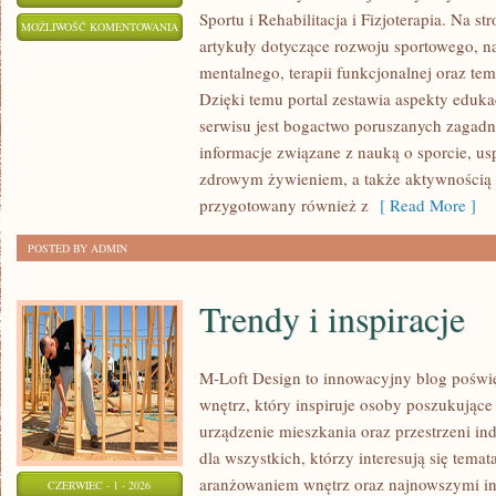
Sportu i Rehabilitacja i Fizjoterapia. Na s
REHABILITACJA
MOŻLIWOŚĆ KOMENTOWANIA
artykuły dotyczące rozwoju sportowego,
I
ZOSTAŁA WYŁĄCZONA
mentalnego, terapii funkcjonalnej oraz te
FIZJOTERAPIA
Dzięki temu portal zestawia aspekty eduka
serwisu jest bogactwo poruszanych zagad
informacje związane z nauką o sporcie, 
zdrowym żywieniem, a także aktywnością r
przygotowany również z
[ Read More ]
POSTED BY ADMIN
Trendy i inspiracje
M-Loft Design to innowacyjny blog poświę
wnętrz, który inspiruje osoby poszukując
urządzenie mieszkania oraz przestrzeni ind
dla wszystkich, którzy interesują się tem
aranżowaniem wnętrz oraz najnowszymi in
CZERWIEC - 1 - 2026