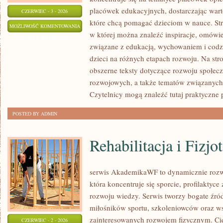
placówek edukacyjnych, dostarczając wart
CZERWIEC - 3 - 2026
które chcą pomagać dzieciom w nauce. Str
ZDROWIE
MOŻLIWOŚĆ KOMENTOWANIA
w której można znaleźć inspiracje, omówie
I
ZOSTAŁA WYŁĄCZONA
związane z edukacją, wychowaniem i co
BEZPIECZEŃSTWO
dzieci na różnych etapach rozwoju. Na str
obszerne teksty dotyczące rozwoju społecz
rozwojowych, a także tematów związanych 
Czytelnicy mogą znaleźć tutaj praktyczne
POSTED BY ADMIN
Rehabilitacja i Fizjo
serwis AkademikaWF to dynamicznie rozwij
która koncentruje się sporcie, profilaktyce 
rozwoju wiedzy. Serwis tworzy bogate źród
miłośników sportu, szkoleniowców oraz w
zainteresowanych rozwojem fizycznym. Cie
CZERWIEC - 2 - 2026