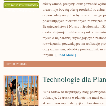
efektywność, precyzja oraz pewność wyk
CIEKAWOSTKI
MOŻLIWOŚĆ KOMENTOWANIA
prezentuje bogatą ofertę produktów, usług 
I
ZOSTAŁA WYŁĄCZONA
odpowiadają na potrzeby nowoczesnego pr
GIGANTY
poszukujących niezawodnych rozwiązań t
ŚWIATA
Bezpieczeństwo i Normy i Środowisko i 
oferta obejmuje instalacje wysokociśnieni
myślą o najbardziej wymagających zastos
rozwiązania, pozwalające na realizację p
oczyszczaniem, obróbką powierzchni, us
innymi
[ Read More ]
POSTED BY ADMIN
Technologie dla Plan
Ekos-Sułów to inspirujący blog poświęcon
pokazuje, że troska o planetę nie musi oz
skomplikowanych decyzji ani kosztownych