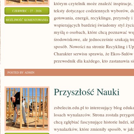
którym czytelnik może znaleźć inspiracje,
teksty dotyczące codziennych wyborów, d
CZERWIEC - 27 - 2026
gotowania, energii, recyklingu, przyrody
TECHNOLOGIE
MOŻLIWOŚĆ KOMENTOWANIA
wspierających bardziej świadomy styl życi
DLA
ZOSTAŁA WYŁĄCZONA
myślą o osobach, które chcą poznawać w
PLANETY
środowiskowe, ale jednocześnie szukają tr
sposób. Nowości na stronie Recykling i U
Charakter serwisu sprawia, że Ekos-Sułów
przewodnik dla każdego, kto zastanawia si
POSTED BY ADMIN
Przyszłość Nauki
zsbelecin.edu.pl to interesujący blog eduka
losach wynalazców. Strona została przygo
chcą zgłębiać fascynujące historie ludzi, 
wynalazków, które zmieniły sposób, w jak