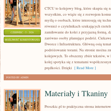
CTCU to kolejowy blog, które skupia się 
wszystkim, co wiąże się z rozwojem komun
myślą o osobach, które interesują się tech
również o czytelnikach szukających rzete
zamiłowanie do kolei z przyjazną formą, 
CZERWIEC - 5 - 2026
zarówno osoby planujące podróż. Ciekawe 
POCIĄGI
MOŻLIWOŚĆ KOMENTOWANIA
Dworce i Infrastruktura. Główną osią temat
ZOSTAŁA WYŁĄCZONA
podróżowanie torami. Na stronie można znal
kolejowych. To obszerny zbiór tekstów, w 
kolej spotyka się z tematami współczesnym
prędkości. Dzięki
[ Read More ]
POSTED BY ADMIN
Materiały i Tkaniny
Proszkic.pl to praktyczna strona internet