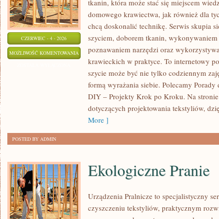
tkanin, która może stać się miejscem wied
domowego krawiectwa, jak również dla tyc
chcą doskonalić technikę. Serwis skupia s
szyciem, doborem tkanin, wykonywaniem d
CZERWIEC - 4 - 2026
poznawaniem narzędzi oraz wykorzystywa
MATERIAŁY
MOŻLIWOŚĆ KOMENTOWANIA
krawieckich w praktyce. To internetowy po
I
ZOSTAŁA WYŁĄCZONA
szycie może być nie tylko codziennym zaj
TKANINY
formą wyrażania siebie. Polecamy Porady d
DIY – Projekty Krok po Kroku. Na stronie
dotyczących projektowania tekstyliów, dz
More ]
POSTED BY ADMIN
Ekologiczne Pranie
Urządzenia Pralnicze to specjalistyczny s
czyszczeniu tekstyliów, praktycznym rozw