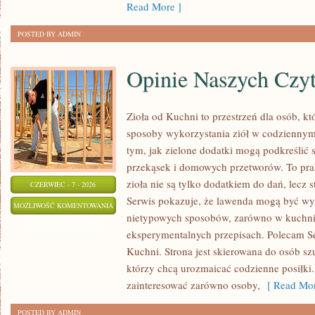
Read More ]
POSTED BY ADMIN
Opinie Naszych Czy
Zioła od Kuchni to przestrzeń dla osób, 
sposoby wykorzystania ziół w codziennym 
tym, jak zielone dodatki mogą podkreślić
przekąsek i domowych przetworów. To pra
zioła nie są tylko dodatkiem do dań, lecz s
CZERWIEC - 7 - 2026
Serwis pokazuje, że lawenda mogą być wy
OPINIE
MOŻLIWOŚĆ KOMENTOWANIA
nietypowych sposobów, zarówno w kuchni t
NASZYCH
ZOSTAŁA WYŁĄCZONA
eksperymentalnych przepisach. Polecam Se
CZYTELNIKÓW
Kuchni. Strona jest skierowana do osób szu
którzy chcą urozmaicać codzienne posiłki
zainteresować zarówno osoby,
[ Read Mor
POSTED BY ADMIN