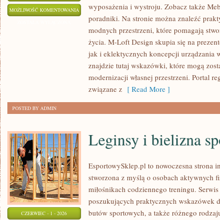
wyposażenia i wystroju. Zobacz także Mebl
TRENDY
MOŻLIWOŚĆ KOMENTOWANIA
poradniki. Na stronie można znaleźć prakt
I
ZOSTAŁA WYŁĄCZONA
modnych przestrzeni, które pomagają stwo
INSPIRACJE
życia. M-Loft Design skupia się na prezen
jak i eklektycznych koncepcji urządzania
znajdzie tutaj wskazówki, które mogą zos
modernizacji własnej przestrzeni. Portal reg
związane z
[ Read More ]
POSTED BY ADMIN
Leginsy i bielizna s
EsportowySklep.pl to nowoczesna strona in
stworzona z myślą o osobach aktywnych fi
miłośnikach codziennego treningu. Serwis 
poszukujących praktycznych wskazówek d
butów sportowych, a także różnego rodzaj
CZERWIEC - 1 - 2026