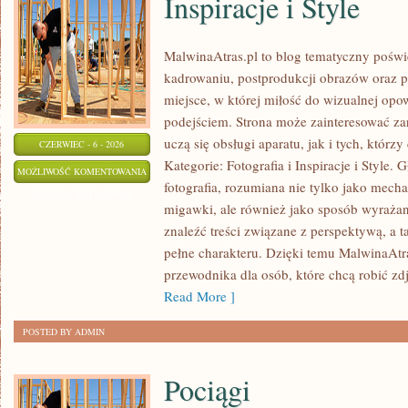
Inspiracje i Style
MalwinaAtras.pl to blog tematyczny poś
kadrowaniu, postprodukcji obrazów oraz p
miejsce, w której miłość do wizualnej opo
podejściem. Strona może zainteresować za
uczą się obsługi aparatu, jak i tych, którz
CZERWIEC - 6 - 2026
Kategorie: Fotografia i Inspiracje i Style
INSPIRACJE
MOŻLIWOŚĆ KOMENTOWANIA
fotografia, rozumiana nie tylko jako mech
I
ZOSTAŁA WYŁĄCZONA
migawki, ale również jako sposób wyrażan
STYLE
znaleźć treści związane z perspektywą, a t
pełne charakteru. Dzięki temu MalwinaAtr
przewodnika dla osób, które chcą robić zd
Read More ]
POSTED BY ADMIN
Pociągi