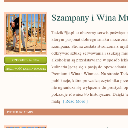
Szampany i Wina Mu
TadzikPije.pl to obszerny serwis poświęc
którym pasjonat dobrego smaku może znale
szampana. Strona została stworzona z myśl
odkrywać sztukę serwowania i szukają mie
alkoholem są przedstawiane w sposób lekk
CZERWIEC - 6 - 2026
kulinaria łączą się z pasją do opowiadania
SZAMPANY
MOŻLIWOŚĆ KOMENTOWANIA
Premium i Wina i Winnice. Na stronie Tadz
I
ZOSTAŁA WYŁĄCZONA
publikacje, które prowadzą czytelnika prze
WINA
nie ogranicza się wyłącznie do prostych o
MUSUJĄCE
pokazuje również tło historyczne. Dzięki 
małą
[ Read More ]
POSTED BY ADMIN