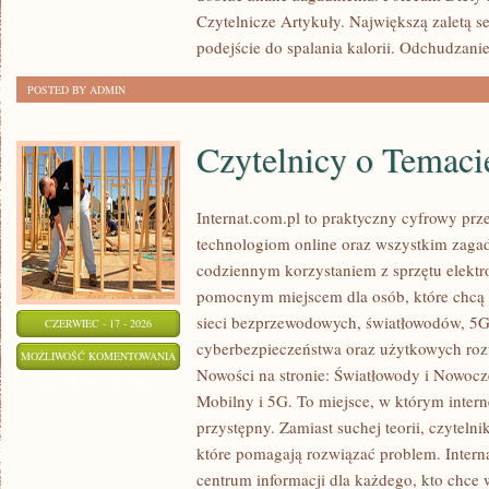
W
Czytelnicze Artykuły. Największą zaletą s
ODCHUDZANIU
podejście do spalania kalorii. Odchudzani
POSTED BY ADMIN
Czytelnicy o Temaci
Internat.com.pl to praktyczny cyfrowy pr
technologiom online oraz wszystkim zagad
codziennym korzystaniem z sprzętu elektr
pomocnym miejscem dla osób, które chcą 
sieci bezprzewodowych, światłowodów, 5G
CZERWIEC - 17 - 2026
cyberbezpieczeństwa oraz użytkowych roz
CZYTELNICY
MOŻLIWOŚĆ KOMENTOWANIA
Nowości na stronie: Światłowody i Nowocze
O
ZOSTAŁA WYŁĄCZONA
Mobilny i 5G. To miejsce, w którym inter
TEMACIE
przystępny. Zamiast suchej teorii, czyteln
które pomagają rozwiązać problem. Intern
centrum informacji dla każdego, kto chce 