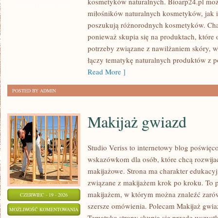
kosmetyków naturalnych. Bioarp24.pl moż
MAKIJAŻ
ZOSTAŁA WYŁĄCZONA
miłośników naturalnych kosmetyków, jak 
poszukują różnorodnych kosmetyków. Chara
ponieważ skupia się na produktach, które
potrzeby związane z nawilżaniem skóry, wł
łączy tematykę naturalnych produktów z p
Read More ]
POSTED BY ADMIN
Makijaż gwiazd
Studio Veriss to internetowy blog poświę
wskazówkom dla osób, które chcą rozwijać
makijażowe. Strona ma charakter edukacyj
związane z makijażem krok po kroku. To p
makijażem, w którym można znaleźć zarówn
CZERWIEC - 19 - 2026
szersze omówienia. Polecam Makijaż gwiaz
MAKIJAŻ
MOŻLIWOŚĆ KOMENTOWANIA
Tematyka strony skupia się przede wszystk