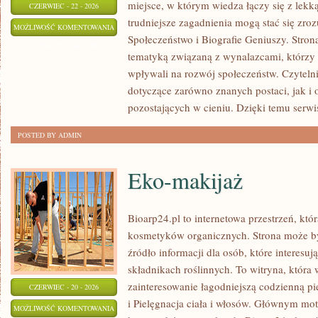
miejsce, w którym wiedza łączy się z lekk
CZERWIEC - 22 - 2026
trudniejsze zagadnienia mogą stać się zr
PRZYSZŁOŚĆ
MOŻLIWOŚĆ KOMENTOWANIA
Społeczeństwo i Biografie Geniuszy. Stron
NAUKI
ZOSTAŁA WYŁĄCZONA
tematyką związaną z wynalazcami, którzy n
wpływali na rozwój społeczeństw. Czytelni
dotyczące zarówno znanych postaci, jak i 
pozostających w cieniu. Dzięki temu serwi
POSTED BY ADMIN
Eko-makijaż
Bioarp24.pl to internetowa przestrzeń, któ
kosmetyków organicznych. Strona może by
źródło informacji dla osób, które interesu
składnikach roślinnych. To witryna, która 
zainteresowanie łagodniejszą codzienną p
CZERWIEC - 20 - 2026
i Pielęgnacja ciała i włosów. Głównym mot
EKO-
MOŻLIWOŚĆ KOMENTOWANIA