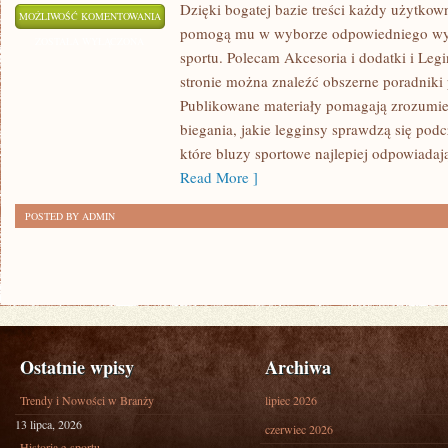
Dzięki bogatej bazie treści każdy użytkow
LEGINSY
MOŻLIWOŚĆ KOMENTOWANIA
pomogą mu w wyborze odpowiedniego wyp
I
ZOSTAŁA WYŁĄCZONA
sportu. Polecam Akcesoria i dodatki i Legi
BIELIZNA
stronie można znaleźć obszerne poradniki
SPORTOWA
Publikowane materiały pomagają zrozumieć
biegania, jakie legginsy sprawdzą się pod
które bluzy sportowe najlepiej odpowiada
Read More ]
POSTED BY ADMIN
Ostatnie wpisy
Archiwa
Trendy i Nowości w Branży
lipiec 2026
13 lipca, 2026
czerwiec 2026
Historia e-sportu