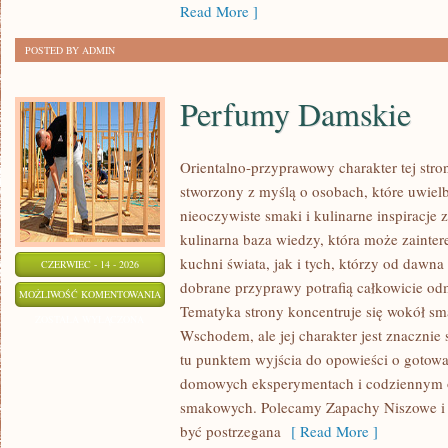
Read More ]
POSTED BY ADMIN
Perfumy Damskie
Orientalno-przyprawowy charakter tej stron
stworzony z myślą o osobach, które uwiel
nieoczywiste smaki i kulinarne inspiracje 
kulinarna baza wiedzy, która może zainte
kuchni świata, jak i tych, którzy od dawn
CZERWIEC - 14 - 2026
dobrane przyprawy potrafią całkowicie odm
PERFUMY
MOŻLIWOŚĆ KOMENTOWANIA
Tematyka strony koncentruje się wokół s
DAMSKIE
ZOSTAŁA WYŁĄCZONA
Wschodem, ale jej charakter jest znacznie
tu punktem wyjścia do opowieści o gotowani
domowych eksperymentach i codziennym 
smakowych. Polecamy Zapachy Niszowe i T
być postrzegana
[ Read More ]