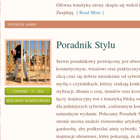
Główna tematyka strony skupia się wokół 
Znajdują
[ Read More ]
POSTED BY ADMIN
Poradnik Stylu
Serwis poradnikowy poświęcony jest ubior
kosmetycznym, wizażowi oraz praktyczny
chcą czuć się dobrze niezależnie od sylwet
myślą o czytelnikach, którzy szukają kon
stylizacji, dbania o cerę, trendów oraz ko
CZERWIEC - 15 - 2026
łączy inspiracyjny ton z tematyką bliską o
PORADNIK
MOŻLIWOŚĆ KOMENTOWANIA
dla pełniejszych sylwetek, codziennym k
STYLU
ZOSTAŁA WYŁĄCZONA
naturalnym wydaniu. Polecamy Poradnik St
stronie można znaleźć różnorodne artykuł
garderobę, aby podkreślać atuty sylwetki
inspiracje ubraniowe, które pokazują, że d