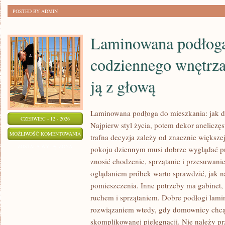
POSTED BY ADMIN
Laminowana podłog
codziennego wnętrza
ją z głową
Laminowana podłoga do mieszkania: jak d
CZERWIEC - 12 - 2026
Najpierw styl życia, potem dekor aneliczęs
LAMINOWANA
MOŻLIWOŚĆ KOMENTOWANIA
trafna decyzja zależy od znacznie większe
PODŁOGA
ZOSTAŁA WYŁĄCZONA
pokoju dziennym musi dobrze wyglądać pr
DO
znosić chodzenie, sprzątanie i przesuwanie
CODZIENNEGO
oglądaniem próbek warto sprawdzić, jak 
WNĘTRZA:
pomieszczenia. Inne potrzeby ma gabinet, 
JAK
ruchem i sprzątaniem. Dobre podłogi la
rozwiązaniem wtedy, gdy domownicy chcą 
PORÓWNAĆ
skomplikowanej pielęgnacji. Nie należy pr
JĄ