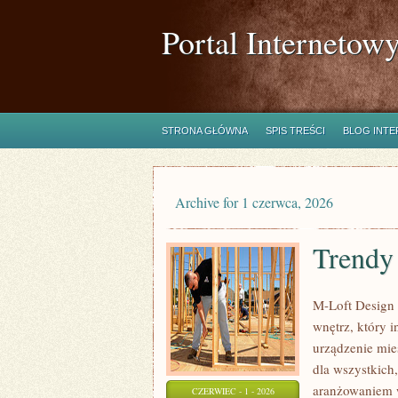
Portal Internetow
STRONA GŁÓWNA
SPIS TREŚCI
BLOG INT
Archive for 1 czerwca, 2026
Trendy 
M-Loft Design 
wnętrz, który 
urządzenie mies
dla wszystkich
aranżowaniem w
CZERWIEC - 1 - 2026