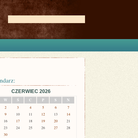
ndarz:
CZERWIEC 2026
W
Ś
C
P
S
N
2
3
4
5
6
7
9
10
11
12
13
14
16
17
18
19
20
21
23
24
25
26
27
28
30