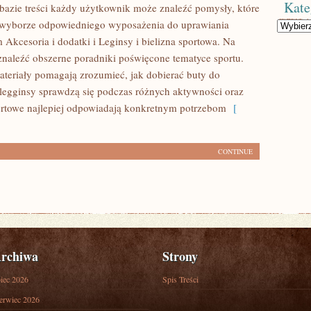
Kate
 bazie treści każdy użytkownik może znaleźć pomysły, które
yborze odpowiedniego wyposażenia do uprawiania
Kategorie
 Akcesoria i dodatki i Leginsy i bielizna sportowa. Na
znaleźć obszerne poradniki poświęcone tematyce sportu.
teriały pomagają zrozumieć, jak dobierać buty do
e legginsy sprawdzą się podczas różnych aktywności oraz
ortowe najlepiej odpowiadają konkretnym potrzebom
[
CONTINUE
rchiwa
Strony
piec 2026
Spis Treści
erwiec 2026