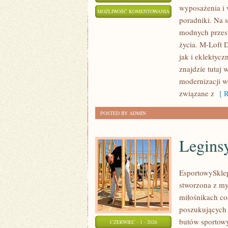
wyposażenia i 
TRENDY
MOŻLIWOŚĆ KOMENTOWANIA
poradniki. Na 
I
ZOSTAŁA WYŁĄCZONA
modnych przest
INSPIRACJE
życia. M-Loft 
jak i eklektyc
znajdzie tutaj
modernizacji wł
związane z
[ R
POSTED BY ADMIN
Leginsy
EsportowySklep
stworzona z my
miłośnikach co
poszukujących
butów sportowy
CZERWIEC - 1 - 2026