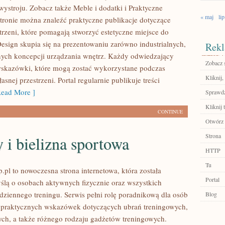
wystroju. Zobacz także Meble i dodatki i Praktyczne
« maj
lip
stronie można znaleźć praktyczne publikacje dotyczące
rzeni, które pomagają stworzyć estetyczne miejsce do
Design skupia się na prezentowaniu zarówno industrialnych,
Rekl
znych koncepcji urządzania wnętrz. Każdy odwiedzający
Zobacz 
 wskazówki, które mogą zostać wykorzystane podczas
Kliknij,
asnej przestrzeni. Portal regularnie publikuje treści
ead More ]
Sprawdź
Kliknij t
CONTINUE
Otwórz 
Strona
 i bielizna sportowa
HTTP
Tu
.pl to nowoczesna strona internetowa, która została
Portal
ślą o osobach aktywnych fizycznie oraz wszystkich
dziennego treningu. Serwis pełni rolę poradnikową dla osób
Blog
 praktycznych wskazówek dotyczących ubrań treningowych,
ch, a także różnego rodzaju gadżetów treningowych.