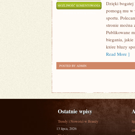
Dzięki bogatej
LEGINSY
MOŻLIWOŚĆ KOMENTOWANIA
pomogą mu w w
I
ZOSTAŁA WYŁĄCZONA
sportu. Polecam
BIELIZNA
stronie można 
SPORTOWA
Publikowane ma
biegania, jaki
które bluzy sp
Read More ]
POSTED BY ADMIN
Ostatnie wpisy
A
Trendy i Nowości w Branży
li
13 lipca, 2026
cz