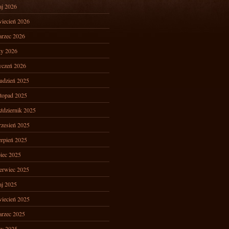
j 2026
iecień 2026
rzec 2026
ty 2026
yczeń 2026
udzień 2025
stopad 2025
ździernik 2025
zesień 2025
erpień 2025
piec 2025
erwiec 2025
j 2025
iecień 2025
rzec 2025
ty 2025