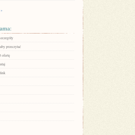
 »
ama:
szczegóły
 aby przeczytać
 ofertę
utaj
link