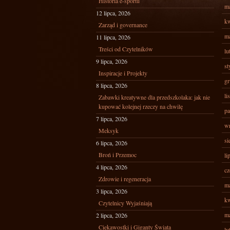
Historia e-sportu
ma
12 lipca, 2026
kw
Zarząd i governance
ma
11 lipca, 2026
Treści od Czytelników
lu
9 lipca, 2026
st
Inspiracje i Projekty
gr
8 lipca, 2026
li
Zabawki kreatywne dla przedszkolaka: jak nie
kupować kolejnej rzeczy na chwilę
pa
7 lipca, 2026
wr
Meksyk
si
6 lipca, 2026
Broń i Przemoc
li
4 lipca, 2026
cz
Zdrowie i regeneracja
ma
3 lipca, 2026
kw
Czytelnicy Wyjaśniają
ma
2 lipca, 2026
Ciekawostki i Giganty Świata
lu