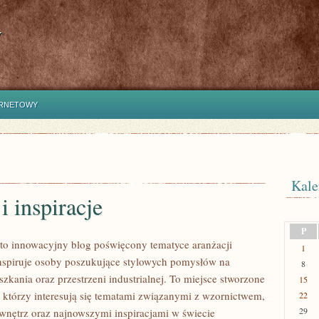
y
ERNETOWY
Kale
i inspiracje
P
to innowacyjny blog poświęcony tematyce aranżacji
1
inspiruje osoby poszukujące stylowych pomysłów na
8
zkania oraz przestrzeni industrialnej. To miejsce stworzone
15
, którzy interesują się tematami związanymi z wzornictwem,
22
29
nętrz oraz najnowszymi inspiracjami w świecie