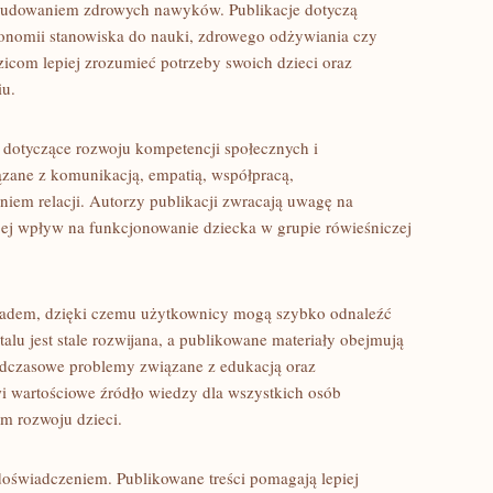
budowaniem zdrowych nawyków. Publikacje dotyczą
onomii stanowiska do nauki, zdrowego odżywiania czy
zicom lepiej zrozumieć potrzeby swoich dzieci oraz
iu.
y dotyczące rozwoju kompetencji społecznych i
zane z komunikacją, empatią, współpracą,
em relacji. Autorzy publikacji zwracają uwagę na
 jej wpływ na funkcjonowanie dziecka w grupie rówieśniczej
kładem, dzięki czemu użytkownicy mogą szybko odnaleźć
talu jest stale rozwijana, a publikowane materiały obejmują
adczasowe problemy związane z edukacją oraz
i wartościowe źródło wiedzy dla wszystkich osób
m rozwoju dzieci.
z doświadczeniem. Publikowane treści pomagają lepiej