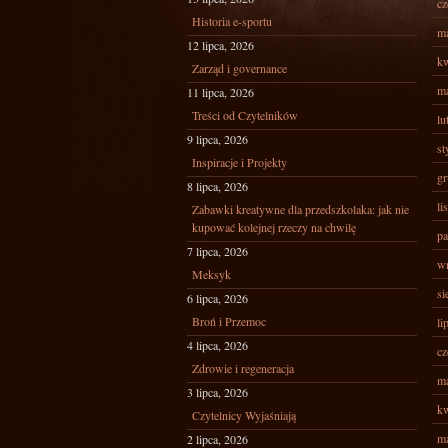
cz
Historia e-sportu
ma
12 lipca, 2026
kw
Zarząd i governance
ma
11 lipca, 2026
Treści od Czytelników
lu
9 lipca, 2026
st
Inspiracje i Projekty
gr
8 lipca, 2026
li
Zabawki kreatywne dla przedszkolaka: jak nie
kupować kolejnej rzeczy na chwilę
pa
7 lipca, 2026
wr
Meksyk
si
6 lipca, 2026
Broń i Przemoc
li
4 lipca, 2026
cz
Zdrowie i regeneracja
ma
3 lipca, 2026
kw
Czytelnicy Wyjaśniają
ma
2 lipca, 2026