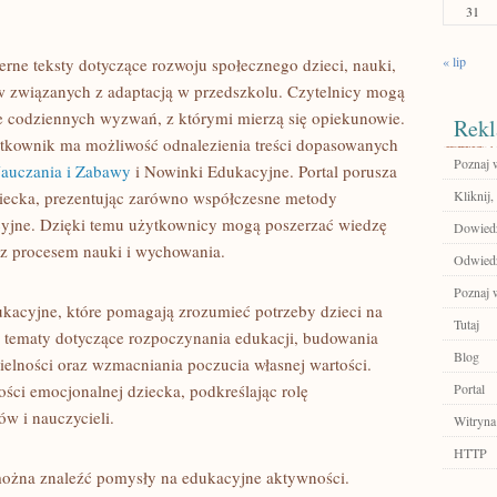
31
« lip
rne teksty dotyczące rozwoju społecznego dzieci, nauki,
w związanych z adaptacją w przedszkolu. Czytelnicy mogą
ce codziennych wyzwań, z którymi mierzą się opiekunowie.
Rekl
tkownik ma możliwość odnalezienia treści dopasowanych
Poznaj 
auczania i Zabawy
i Nowinki Edukacyjne. Portal porusza
iecka, prezentując zarówno współczesne metody
Kliknij,
acyjne. Dzięki temu użytkownicy mogą poszerzać wiedzę
Dowiedz 
 z procesem nauki i wychowania.
Odwiedź
Poznaj 
ukacyjne, które pomagają zrozumieć potrzeby dzieci na
Tutaj
j tematy dotyczące rozpoczynania edukacji, budowania
Blog
zielności oraz wzmacniania poczucia własnej wartości.
ości emocjonalnej dziecka, podkreślając rolę
Portal
w i nauczycieli.
Witryna
HTTP
 można znaleźć pomysły na edukacyjne aktywności.