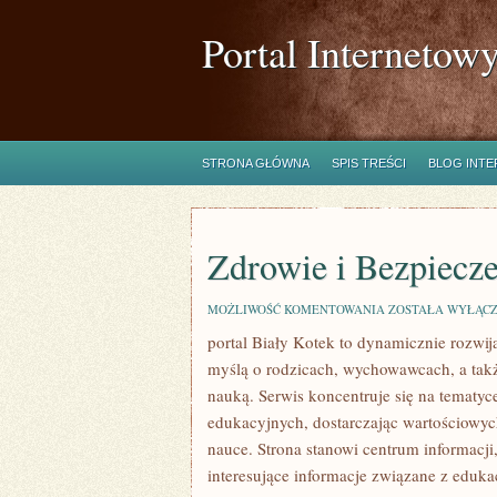
Portal Internetow
STRONA GŁÓWNA
SPIS TREŚCI
BLOG INT
Zdrowie i Bezpiecz
ZDROWIE
MOŻLIWOŚĆ KOMENTOWANIA
ZOSTAŁA WYŁĄC
I
portal Biały Kotek to dynamicznie rozwija
BEZPIECZEŃSTWO
myślą o rodzicach, wychowawcach, a tak
nauką. Serwis koncentruje się na tematy
edukacyjnych, dostarczając wartościowyc
nauce. Strona stanowi centrum informacji
interesujące informacje związane z edu