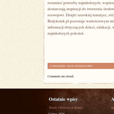
rozumieć potrzeby najmłodszych, wspier
dostarczają inspiracji do tworzenia środ
rozwojowi. Dzięki szerokiej tematyce, r
Bialykotek.pl pozostaje wartościowym mi
informacji dotyczących dzieci, edukacji
najmłodszych pokoleń.
CATEGORIES:
BLOG INTERNETOWY
Comments are closed.
Ostatnie wpisy
A
Trendy i Nowości w Branży
li
13 lipca, 2026