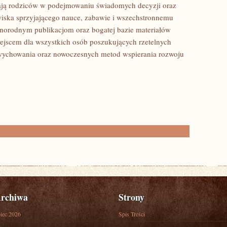
ają rodziców w podejmowaniu świadomych decyzji oraz
owiska sprzyjającego nauce, zabawie i wszechstronnemu
óżnorodnym publikacjom oraz bogatej bazie materiałów
ejscem dla wszystkich osób poszukujących rzetelnych
, wychowania oraz nowoczesnych metod wspierania rozwoju
rchiwa
Strony
piec 2026
Spis Treści