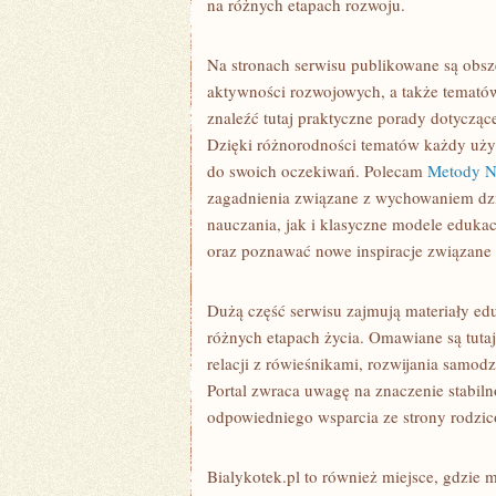
na różnych etapach rozwoju.
Na stronach serwisu publikowane są obsze
aktywności rozwojowych, a także temató
znaleźć tutaj praktyczne porady dotyczą
Dzięki różnorodności tematów każdy uży
do swoich oczekiwań. Polecam
Metody N
zagadnienia związane z wychowaniem dz
nauczania, jak i klasyczne modele eduk
oraz poznawać nowe inspiracje związane
Dużą część serwisu zajmują materiały ed
różnych etapach życia. Omawiane są tuta
relacji z rówieśnikami, rozwijania samod
Portal zwraca uwagę na znaczenie stabiln
odpowiedniego wsparcia ze strony rodzicó
Bialykotek.pl to również miejsce, gdzie