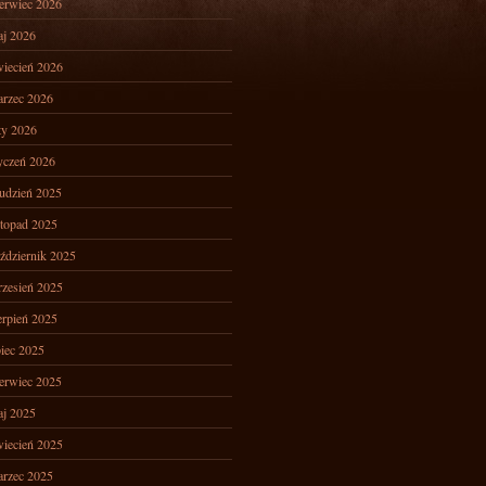
erwiec 2026
j 2026
iecień 2026
rzec 2026
ty 2026
yczeń 2026
udzień 2025
stopad 2025
ździernik 2025
zesień 2025
erpień 2025
piec 2025
erwiec 2025
j 2025
iecień 2025
rzec 2025