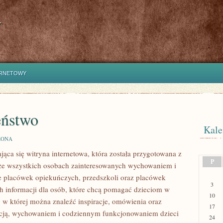
y
ERNETOWY
eństwo
Kale
ZONA
jąca się witryna internetowa, która została przygotowana z
P
że wszystkich osobach zainteresowanych wychowaniem i
ce placówek opiekuńczych, przedszkoli oraz placówek
3
h informacji dla osób, które chcą pomagać dzieciom w
10
, w której można znaleźć inspiracje, omówienia oraz
17
kacją, wychowaniem i codziennym funkcjonowaniem dzieci
24