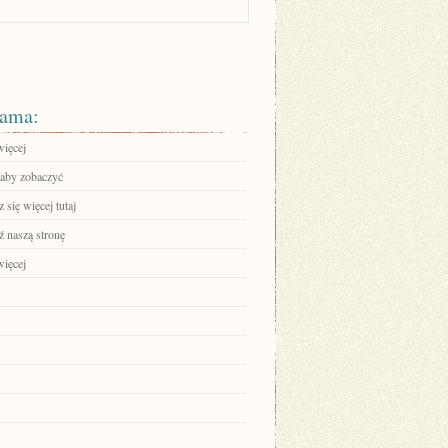
ama:
więcej
 aby zobaczyć
się więcej tutaj
 naszą stronę
więcej