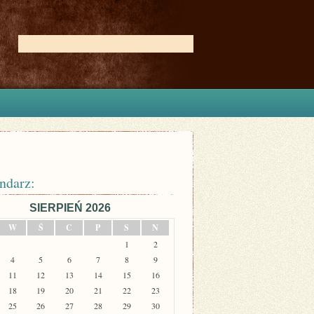
ndarz:
SIERPIEŃ 2026
W
Ś
C
P
S
N
1
2
4
5
6
7
8
9
11
12
13
14
15
16
18
19
20
21
22
23
25
26
27
28
29
30