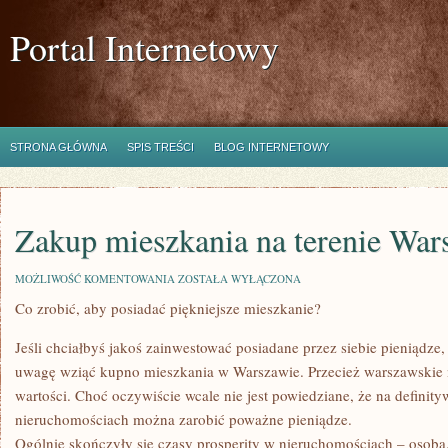
Portal Internetowy
STRONA GŁÓWNA
SPIS TREŚCI
BLOG INTERNETOWY
Zakup mieszkania na terenie Wa
ZAKUP
MOŻLIWOŚĆ KOMENTOWANIA
ZOSTAŁA WYŁĄCZONA
MIESZKANIA
Co zrobić, aby posiadać piękniejsze mieszkanie?
NA
TERENIE
WARSZAWY
Jeśli chciałbyś jakoś zainwestować posiadane przez siebie pieniądze
uwagę wziąć kupno mieszkania w Warszawie. Przecież warszawskie m
wartości. Choć oczywiście wcale nie jest powiedziane, że na definit
nieruchomościach można zarobić poważne pieniądze.
Ogólnie skończyły się czasy prosperity w nieruchomościach – osoba