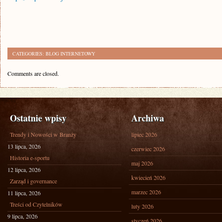
CATEGORIES:
BLOG INTERNETOWY
Comments are closed.
Ostatnie wpisy
Archiwa
Trendy i Nowości w Branży
lipiec 2026
13 lipca, 2026
czerwiec 2026
Historia e-sportu
maj 2026
12 lipca, 2026
kwiecień 2026
Zarząd i governance
marzec 2026
11 lipca, 2026
Treści od Czytelników
luty 2026
9 lipca, 2026
styczeń 2026