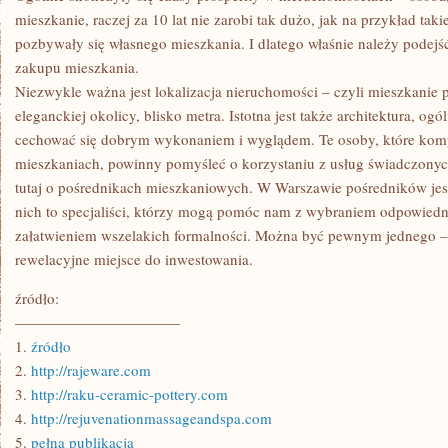
mieszkanie, raczej za 10 lat nie zarobi tak dużo, jak na przykład tak
pozbywały się własnego mieszkania. I dlatego właśnie należy podejść
zakupu mieszkania.
Niezwykle ważna jest lokalizacja nieruchomości – czyli mieszkanie
eleganckiej okolicy, blisko metra. Istotna jest także architektura, o
cechować się dobrym wykonaniem i wyglądem. Te osoby, które kompl
mieszkaniach, powinny pomyśleć o korzystaniu z usług świadczony
tutaj o pośrednikach mieszkaniowych. W Warszawie pośredników jes
nich to specjaliści, którzy mogą pomóc nam z wybraniem odpowiedn
załatwieniem wszelakich formalności. Można być pewnym jednego –
rewelacyjne miejsce do inwestowania.
źródło:
———————————
1.
źródło
2.
http://rajeware.com
3.
http://raku-ceramic-pottery.com
4.
http://rejuvenationmassageandspa.com
5.
pełna publikacja