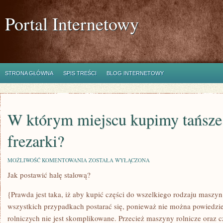
Portal Internetowy
STRONA GŁÓWNA
SPIS TREŚCI
BLOG INTERNETOWY
W którym miejscu kupimy tańsze 
frezarki?
W
MOŻLIWOŚĆ KOMENTOWANIA
ZOSTAŁA WYŁĄCZONA
KTÓRYM
Jak postawić halę stalową?
MIEJSCU
KUPIMY
TAŃSZE
{Prawda jest taka, iż aby kupić części do wszelkiego rodzaju maszyn
CZĘŚCI
DO
wszystkich przypadkach postarać się, ponieważ nie można powiedzie
FREZARKI?
rolniczych nie jest skomplikowane. Przecież maszyny rolnicze oraz c