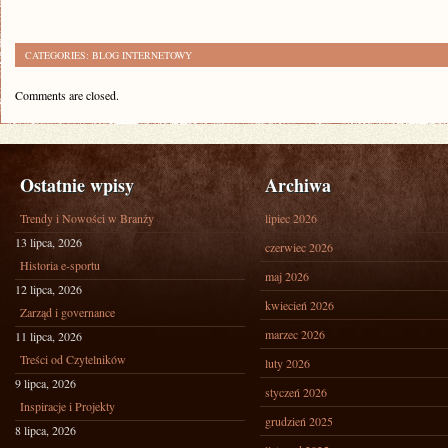
CATEGORIES:
BLOG INTERNETOWY
Comments are closed.
Ostatnie wpisy
Archiwa
Trendy i Nowości w Branży
lipiec 2026
13 lipca, 2026
czerwiec 2026
Historia e-sportu
maj 2026
12 lipca, 2026
kwiecień 2026
Zarząd i governance
marzec 2026
11 lipca, 2026
Treści od Czytelników
luty 2026
9 lipca, 2026
styczeń 2026
Inspiracje i Projekty
grudzień 2025
8 lipca, 2026