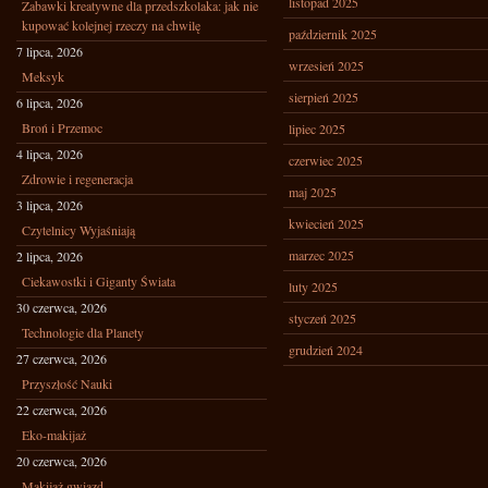
listopad 2025
Zabawki kreatywne dla przedszkolaka: jak nie
kupować kolejnej rzeczy na chwilę
październik 2025
7 lipca, 2026
wrzesień 2025
Meksyk
sierpień 2025
6 lipca, 2026
Broń i Przemoc
lipiec 2025
4 lipca, 2026
czerwiec 2025
Zdrowie i regeneracja
maj 2025
3 lipca, 2026
kwiecień 2025
Czytelnicy Wyjaśniają
marzec 2025
2 lipca, 2026
Ciekawostki i Giganty Świata
luty 2025
30 czerwca, 2026
styczeń 2025
Technologie dla Planety
grudzień 2024
27 czerwca, 2026
Przyszłość Nauki
22 czerwca, 2026
Eko-makijaż
20 czerwca, 2026
Makijaż gwiazd