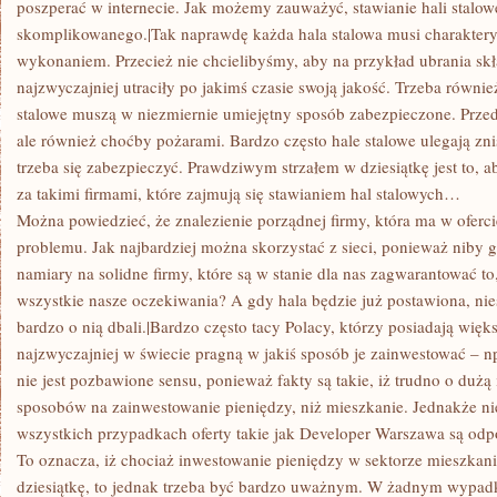
poszperać w internecie. Jak możemy zauważyć, stawianie hali stalow
skomplikowanego.|Tak naprawdę każda hala stalowa musi charaktery
wykonaniem. Przecież nie chcielibyśmy, aby na przykład ubrania skł
najzwyczajniej utraciły po jakimś czasie swoją jakość. Trzeba równie
stalowe muszą w niezmiernie umiejętny sposób zabezpieczone. Przed
ale również choćby pożarami. Bardzo często hale stalowe ulegają zni
trzeba się zabezpieczyć. Prawdziwym strzałem w dziesiątkę jest to, ab
za takimi firmami, które zajmują się stawianiem hal stalowych…
Można powiedzieć, że znalezienie porządnej firmy, która ma w oferci
problemu. Jak najbardziej można skorzystać z sieci, ponieważ niby g
namiary na solidne firmy, które są w stanie dla nas zagwarantować to,
wszystkie nasze oczekiwania? A gdy hala będzie już postawiona, ni
bardzo o nią dbali.|Bardzo często tacy Polacy, którzy posiadają więk
najzwyczajniej w świecie pragną w jakiś sposób je zainwestować – np
nie jest pozbawione sensu, ponieważ fakty są takie, iż trudno o dużą
sposobów na zainwestowanie pieniędzy, niż mieszkanie. Jednakże nie
wszystkich przypadkach oferty takie jak Developer Warszawa są 
To oznacza, iż chociaż inwestowanie pieniędzy w sektorze mieszkan
dziesiątkę, to jednak trzeba być bardzo uważnym. W żadnym wypa