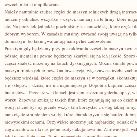
wszech miar skomplikowane.
Należy naturalnie szukać części do maszyn rolniczych drogą internet
możemy odnaleźć wszystko – części, namiary na te firmy, które mają 
etc. Na początek jednakże powinniśmy zastanowić się, które części 
dobrym wyborem. W zasadzie musimy zwracać swoją uwagę na tylko 
do maszyn, bo takie gwarantują nam pełne zadowolenie.
Poza tym gdy będziemy przy poszukiwaniu części do maszyn zwracal
później niemal na pewno będziemy skarżyli się na ich jakość. Sporo
części znaleźć możemy na forach dyskusyjnych. Można śmiało powie
maszyn rolniczych to poważna inwestycja, więc zawsze trzeba zach
będziesz wiedział, które części do maszyn są w porządku, skontaktu
z e-sklepów – dzisiaj nie ma najmniejszego kłopotu z kupnem częśc
internetową. Przecież w sklepach jest zamieszczona galeria, opisy, w
worku.|Zapewne szukając takich firm, które zajmują się na co dzień 
wody, chcielibyśmy przede wszystkim korzystać z usług takiej firmy, 
nam cięcie strumieniem wody, które charakteryzuje się bardzo dobrą j
niewysokimi cenami. Oczywiście możemy jak najbardziej odnaleźć tę f
zagwarantować dla nas pełne usatysfakcjonowanie. Zarówno jeśli wc
jak i oczywiście cena. To nic przesadnie skomplikowanego…