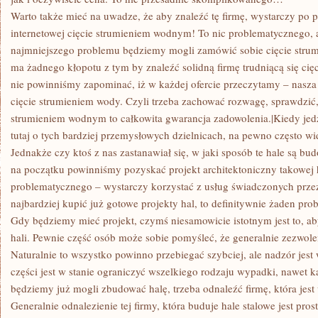
Warto także mieć na uwadze, że aby znaleźć tę firmę, wystarczy po
internetowej cięcie strumieniem wodnym! To nic problematycznego, a
najmniejszego problemu będziemy mogli zamówić sobie cięcie stru
ma żadnego kłopotu z tym by znaleźć solidną firmę trudniącą się ci
nie powinniśmy zapominać, iż w każdej ofercie przeczytamy – nasza 
cięcie strumieniem wody. Czyli trzeba zachować rozwagę, sprawdzić
strumieniem wodnym to całkowita gwarancja zadowolenia.|Kiedy je
tutaj o tych bardziej przemysłowych dzielnicach, na pewno często w
Jednakże czy ktoś z nas zastanawiał się, w jaki sposób te hale są bu
na początku powinniśmy pozyskać projekt architektoniczny takowej h
problematycznego – wystarczy korzystać z usług świadczonych prze
najbardziej kupić już gotowe projekty hal, to definitywnie żaden pro
Gdy będziemy mieć projekt, czymś niesamowicie istotnym jest to, a
hali. Pewnie część osób może sobie pomyśleć, że generalnie zezwolen
Naturalnie to wszystko powinno przebiegać szybciej, ale nadzór jes
części jest w stanie ograniczyć wszelkiego rodzaju wypadki, nawet 
będziemy już mogli zbudować halę, trzeba odnaleźć firmę, która jest 
Generalnie odnalezienie tej firmy, która buduje hale stalowe jest pro