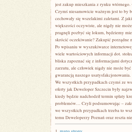
jest zakup mieszkania z rynku wtórnego.
Czymś niesamowicie ważnym jest to by ba
cechowały się wszelakimi zaletami. Z ja
większości oczywiste, ale nigdy nie moż
pragnęli pozbyć się lokum, będziemy miel
skrócić oczekiwanie? Zakupić porządne
Po wpisaniu w wyszukiwarce internetowe
wiele wartościowych informacji dot. sto
bliska zapoznać się z informacjami doty
zarzutu, ale człowiek nigdy nie może być
gwarancją naszego usatysfakcjonowania. 
We wszystkich przypadkach czymś ze wsze
oferty jak Deweloper Szczecin były najzw
kiedy będzie nadchodził termin spłaty k
problemów… Czyli podsumowując – zakup
we wszystkich przypadkach trzeba to wsz
temu Deweloperzy Poznań oraz reszta ni
1.
mapa strony