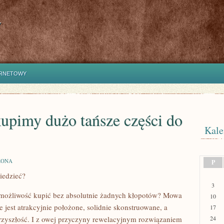
y
ERNETOWY
upimy dużo tańsze części do
Kale
ZONA
P
iedzieć?
3
ł możliwość kupić bez absolutnie żadnych kłopotów? Mowa
10
e jest atrakcyjnie położone, solidnie skonstruowane, a
17
rzyszłość. I z owej przyczyny rewelacyjnym rozwiązaniem
24