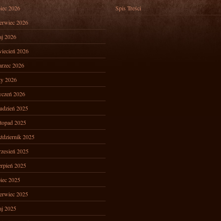
piec 2026
Spis Treści
erwiec 2026
j 2026
iecień 2026
rzec 2026
ty 2026
yczeń 2026
udzień 2025
stopad 2025
ździernik 2025
zesień 2025
erpień 2025
piec 2025
erwiec 2025
j 2025