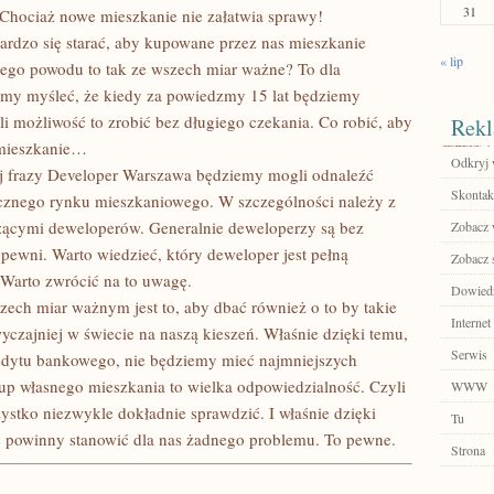
31
 Chociaż nowe mieszkanie nie załatwia sprawy!
rdzo się starać, aby kupowane przez nas mieszkanie
« lip
kiego powodu to tak ze wszech miar ważne? To dla
emy myśleć, że kiedy za powiedzmy 15 lat będziemy
i możliwość to zrobić bez długiego czekania. Co robić, aby
Rekl
 mieszkanie…
Odkryj 
j frazy Developer Warszawa będziemy mogli odnaleźć
Skontakt
łecznego rynku mieszkaniowego. W szczególności należy z
czącymi deweloperów. Generalnie deweloperzy są bez
Zobacz w
 pewni. Warto wiedzieć, który deweloper jest pełną
Zobacz 
Warto zwrócić na to uwagę.
Dowiedz 
ch miar ważnym jest to, aby dbać również o to by takie
Internet
yczajniej w świecie na naszą kieszeń. Właśnie dzięki temu,
Serwis
redytu bankowego, nie będziemy mieć najmniejszych
 własnego mieszkania to wielka odpowiedzialność. Czyli
WWW
ystko niezwykle dokładnie sprawdzić. I właśnie dzięki
Tu
e powinny stanowić dla nas żadnego problemu. To pewne.
Strona