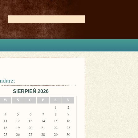
ndarz:
SIERPIEŃ 2026
W
Ś
C
P
S
N
1
2
4
5
6
7
8
9
11
12
13
14
15
16
18
19
20
21
22
23
25
26
27
28
29
30