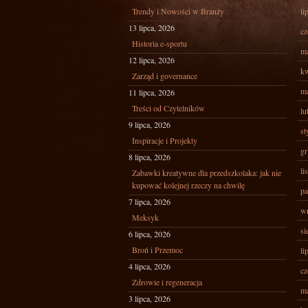
Trendy i Nowości w Branży
li
13 lipca, 2026
cz
Historia e-sportu
ma
12 lipca, 2026
kw
Zarząd i governance
ma
11 lipca, 2026
Treści od Czytelników
lu
9 lipca, 2026
st
Inspiracje i Projekty
gr
8 lipca, 2026
li
Zabawki kreatywne dla przedszkolaka: jak nie
kupować kolejnej rzeczy na chwilę
pa
7 lipca, 2026
wr
Meksyk
si
6 lipca, 2026
Broń i Przemoc
li
4 lipca, 2026
cz
Zdrowie i regeneracja
ma
3 lipca, 2026