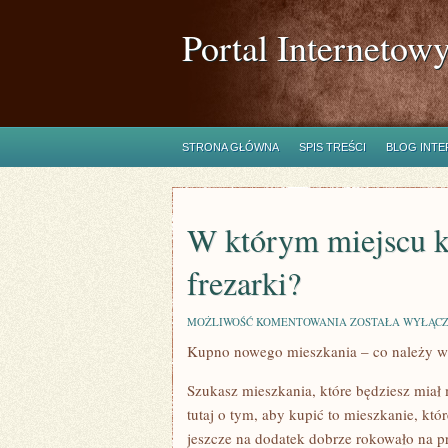
Portal Internetow
STRONA GŁÓWNA
SPIS TREŚCI
BLOG INT
W którym miejscu k
frezarki?
W
MOŻLIWOŚĆ KOMENTOWANIA
ZOSTAŁA WYŁĄC
KTÓRYM
Kupno nowego mieszkania – co należy w
MIEJSCU
KUPIMY
DUŻO
Szukasz mieszkania, które będziesz mia
TAŃSZE
CZĘŚCI
tutaj o tym, aby kupić to mieszkanie, któr
DO
jeszcze na dodatek dobrze rokowało na p
FREZARKI?