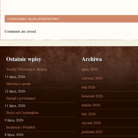
CATEGORIES:
BLOG INTERNETOWY
Comments are closed.
Ostatnie wpisy
Archiwa
Trendy i Nowości w Branży
lipiec 2026
13 lipca, 2026
czerwiec 2026
Historia e-sportu
maj 2026
12 lipca, 2026
kwiecień 2026
Zarząd i governance
marzec 2026
11 lipca, 2026
Treści od Czytelników
luty 2026
9 lipca, 2026
styczeń 2026
Inspiracje i Projekty
grudzień 2025
8 lipca, 2026