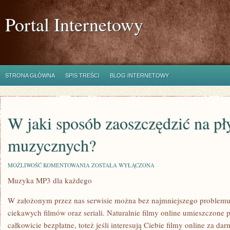
Portal Internetowy
STRONA GŁÓWNA
SPIS TREŚCI
BLOG INTERNETOWY
W jaki sposób zaoszczędzić na pł
muzycznych?
W
MOŻLIWOŚĆ KOMENTOWANIA
ZOSTAŁA WYŁĄCZONA
JAKI
Muzyka MP3 dla każdego
SPOSÓB
ZAOSZCZĘDZIĆ
NA
W założonym przez nas serwisie można bez najmniejszego problemu
PŁYTACH
MUZYCZNYCH?
ciekawych filmów oraz seriali. Naturalnie filmy online umieszczone 
całkowicie bezpłatne, toteż jeśli interesują Ciebie filmy online za 