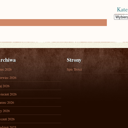
Kate
Kategorie
rchiwa
Strony
piec 2026
Spis Treści
erwiec 2026
j 2026
iecień 2026
rzec 2026
ty 2026
yczeń 2026
udzień 2025