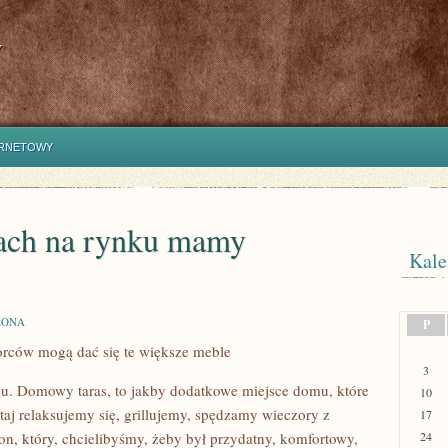
y
ERNETOWY
sach na rynku mamy
Kale
ZONA
P
orców mogą dać się te większe meble
3
 Domowy taras, to jakby dodatkowe miejsce domu, które
10
aj relaksujemy się, grillujemy, spędzamy wieczory z
17
on, który, chcielibyśmy, żeby był przydatny, komfortowy,
24