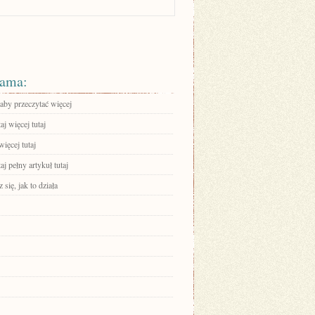
ama:
 aby przeczytać więcej
aj więcej tutaj
ięcej tutaj
aj pełny artykuł tutaj
się, jak to działa