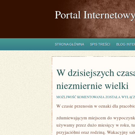
Portal Internetow
STRONA GŁÓWNA
SPIS TREŚCI
BLOG INT
W dzisiejszych cza
niezmiernie wielki
W
MOŻLIWOŚĆ KOMENTOWANIA
ZOSTAŁA WYŁĄC
DZISIEJSZYCH
W czasie przenosin w oznaki dla pracobi
CZASACH
NA
RYNKU
zdumiewającym miejscem do wypoczynku.
MAMY
NIEZMIERNIE
używamy przez dużo miesięcy w roku, tut
WIELKI
przyjaciółmi oraz rodziną. Wakacyjny sal