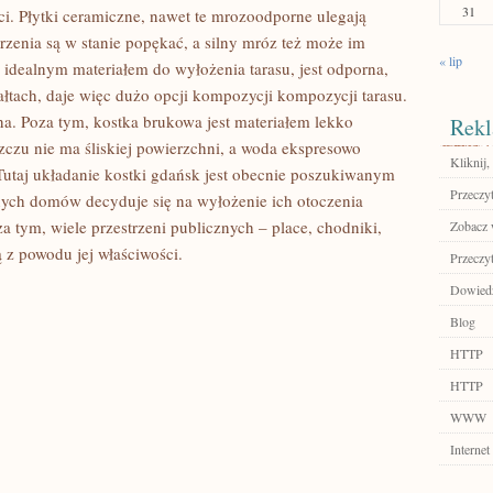
31
. Płytki ceramiczne, nawet te mrozoodporne ulegają
zenia są w stanie popękać, a silny mróz też może im
« lip
 idealnym materiałem do wyłożenia tarasu, jest odporna,
ałtach, daje więc dużo opcji kompozycji kompozycji tarasu.
. Poza tym, kostka brukowa jest materiałem lekko
Rekl
czu nie ma śliskiej powierzchni, a woda ekspresowo
Kliknij,
utaj układanie kostki gdańsk jest obecnie poszukiwanym
Przeczyt
nych domów decyduje się na wyłożenie ich otoczenia
za tym, wiele przestrzeni publicznych – place, chodniki,
Zobacz w
 z powodu jej właściwości.
Przeczyt
Dowiedz 
Blog
HTTP
HTTP
WWW
Internet