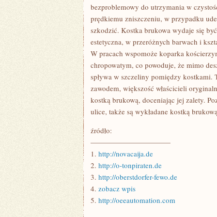
bezproblemowy do utrzymania w czystości
prędkiemu zniszczeniu, w przypadku uder
szkodzić. Kostka brukowa wydaje się być
estetyczna, w przeróżnych barwach i kszt
W pracach wspomoże koparka kościerzyna
chropowatym, co powoduje, że mimo desz
spływa w szczeliny pomiędzy kostkami. T
zawodem, większość właścicieli oryginal
kostką brukową, doceniając jej zalety. Po
ulice, także są wykładane kostką brukową
źródło:
———————————
1.
http://novacaija.de
2.
http://o-tonpiraten.de
3.
http://oberstdorfer-fewo.de
4.
zobacz wpis
5.
http://oeeautomation.com