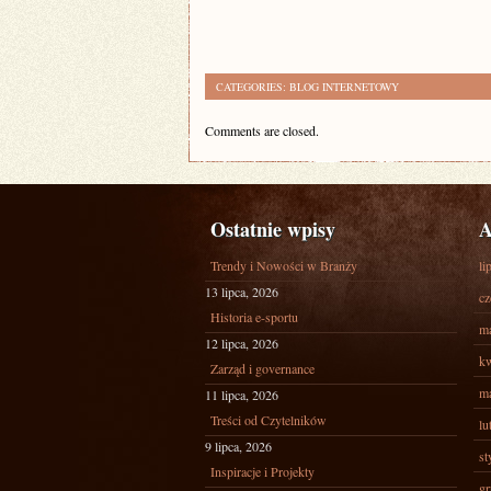
CATEGORIES:
BLOG INTERNETOWY
Comments are closed.
Ostatnie wpisy
A
Trendy i Nowości w Branży
li
13 lipca, 2026
cz
Historia e-sportu
ma
12 lipca, 2026
kw
Zarząd i governance
ma
11 lipca, 2026
Treści od Czytelników
lu
9 lipca, 2026
st
Inspiracje i Projekty
gr