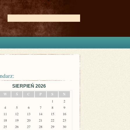
ndarz:
SIERPIEŃ 2026
W
Ś
C
P
S
N
1
2
4
5
6
7
8
9
11
12
13
14
15
16
18
19
20
21
22
23
25
26
27
28
29
30