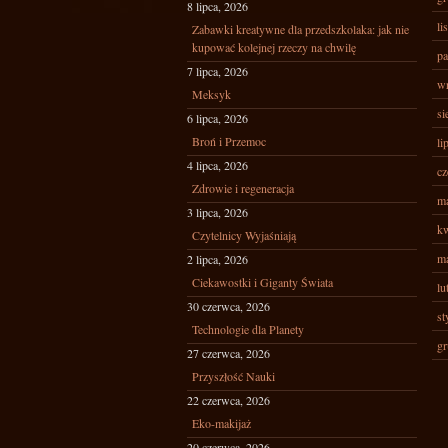
8 lipca, 2026
li
Zabawki kreatywne dla przedszkolaka: jak nie
kupować kolejnej rzeczy na chwilę
pa
7 lipca, 2026
wr
Meksyk
si
6 lipca, 2026
Broń i Przemoc
li
4 lipca, 2026
cz
Zdrowie i regeneracja
ma
3 lipca, 2026
kw
Czytelnicy Wyjaśniają
ma
2 lipca, 2026
Ciekawostki i Giganty Świata
lu
30 czerwca, 2026
st
Technologie dla Planety
gr
27 czerwca, 2026
Przyszłość Nauki
22 czerwca, 2026
Eko-makijaż
20 czerwca, 2026