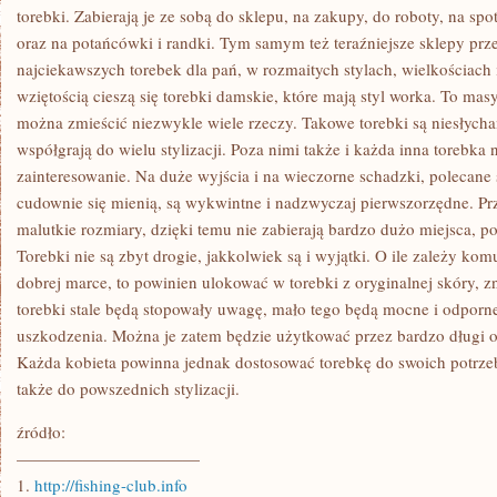
torebki. Zabierają je ze sobą do sklepu, na zakupy, do roboty, na spot
oraz na potańcówki i randki. Tym samym też teraźniejsze sklepy prze
najciekawszych torebek dla pań, w rozmaitych stylach, wielkościach 
wziętością cieszą się torebki damskie, które mają styl worka. To ma
można zmieścić niezwykle wiele rzeczy. Takowe torebki są niesłycha
współgrają do wielu stylizacji. Poza nimi także i każda inna torebka
zainteresowanie. Na duże wyjścia i na wieczorne schadzki, polecane 
cudownie się mienią, są wykwintne i nadzwyczaj pierwszorzędne. P
malutkie rozmiary, dzięki temu nie zabierają bardzo dużo miejsca, p
Torebki nie są zbyt drogie, jakkolwiek są i wyjątki. O ile zależy komu
dobrej marce, to powinien ulokować w torebki z oryginalnej skóry, 
torebki stale będą stopowały uwagę, mało tego będą mocne i odporn
uszkodzenia. Można je zatem będzie użytkować przez bardzo długi o
Każda kobieta powinna jednak dostosować torebkę do swoich potrzeb,
także do powszednich stylizacji.
źródło:
———————————
1.
http://fishing-club.info