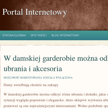
Portal Internetowy
STRONA GŁÓWNA
SPIS TREŚCI
BLOG INTERNETOWY
W damskiej garderobie można od
ubrania i akcesoria
W
MOŻLIWOŚĆ KOMENTOWANIA
ZOSTAŁA WYŁĄCZONA
DAMSKIEJ
Damy uwielbiają chodzić na zakupy
GARDEROBIE
MOŻNA
ODKRYĆ
W damskiej garderobie można odkryć różne ubrania i dodatki, jakie 
RÓŻNE
UBRANIA
sytuacji wygląda poprawnie i elegancko. dużo sklepów wytwarza ubra
I
ponieważ są one najważniejszymi interesantami. Wolno podobnie spos
AKCESORIA