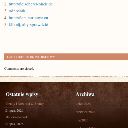
2.
http://fleischerei-blick.de
3.
odnośnik
4.
http://flers-sur-noye.eu
5.
kliknij, aby sprawdzić
CATEGORIES:
BLOG INTERNETOWY
Comments are closed.
Ostatnie wpisy
Archiwa
Trendy i Nowości w Branży
lipiec 2026
13 lipca, 2026
czerwiec 2026
Historia e-sportu
maj 2026
12 lipca, 2026