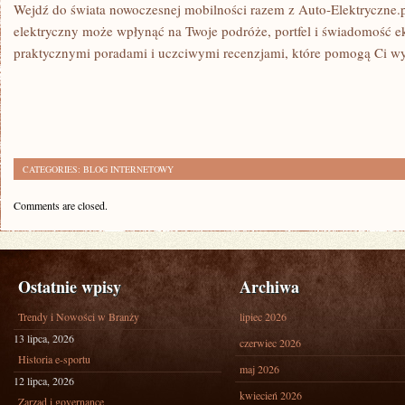
Wejdź do świata nowoczesnej mobilności razem z Auto-Elektryczne.p
elektryczny może wpłynąć na Twoje podróże, portfel i świadomość e
praktycznymi poradami i uczciwymi recenzjami, które pomogą Ci wyb
CATEGORIES:
BLOG INTERNETOWY
Comments are closed.
Ostatnie wpisy
Archiwa
Trendy i Nowości w Branży
lipiec 2026
13 lipca, 2026
czerwiec 2026
Historia e-sportu
maj 2026
12 lipca, 2026
kwiecień 2026
Zarząd i governance