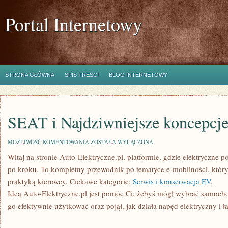
Portal Internetowy
STRONA GŁÓWNA
SPIS TREŚCI
BLOG INTERNETOWY
SEAT i Najdziwniejsze koncepcje
SEAT
MOŻLIWOŚĆ KOMENTOWANIA
ZOSTAŁA WYŁĄCZONA
I
Witaj na stronie Auto-Elektryczne.pl, platformie, gdzie elektryczne
NAJDZIWNIEJSZE
KONCEPCJE
po kroku. To kompletny przewodnik po tematyce e-mobilności, który
AUT
praktyką kierowcy. Ciekawe kategorie:
Serwis i konserwacja EV
.
Ideą Auto-Elektryczne.pl jest pomóc Ci, żebyś mógł wybrać samocho
go efektywnie użytkować oraz pojął, jak działa napęd elektryczny i