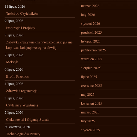
marzec 2026
11 lipca, 2026
Treści od Czytelników
luty 2026
9 lipca, 2026
styczeń 2026
Inspiracje i Projekty
grudzień 2025
8 lipca, 2026
listopad 2025
Zabawki kreatywne dla przedszkolaka: jak nie
kupować kolejnej rzeczy na chwilę
październik 2025
7 lipca, 2026
wrzesień 2025
Meksyk
sierpień 2025
6 lipca, 2026
Broń i Przemoc
lipiec 2025
4 lipca, 2026
czerwiec 2025
Zdrowie i regeneracja
maj 2025
3 lipca, 2026
kwiecień 2025
Czytelnicy Wyjaśniają
marzec 2025
2 lipca, 2026
Ciekawostki i Giganty Świata
luty 2025
30 czerwca, 2026
styczeń 2025
Technologie dla Planety