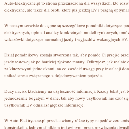
Auto-Elektryczne.pl to strona przeznaczona dla wszystkich, kto roz
elektryczne, ale także dla osób, które już jeżdżą EV i pragną optyma
W naszym serwisie dostępne są szczegółowe poradniki dotyczące p
elektrycznych, opinie i analizy konkretnych modeli rynkowych, om
wskazówki dotyczące normalnej jazdy i wyjazdów wakacyjnych EV.
Dział poradnikowy została stworzona tak, aby pomóc Ci przejść prze
jazdy testowej aż po bardziej złożone tematy. Odkryjesz, jak realnie o
za kluczowymi jednostkami, na co zwrócić uwagę przy instalacji domo
unikać stresu związanego z doładowywaniem pojazdu.
Duży nacisk kładziemy na użyteczność informacji. Każdy tekst jest 
jednocześnie bogatym w dane, tak aby nowy użytkownik nie czuł się
użytkownik EV odnalazł głębsze informacje.
W Auto-Elektryczne.pl przedstawiamy różne typy napędów zeroemis
konstrukcji z jednym silnikiem trakcyjnym, przez rozwiązania dwus