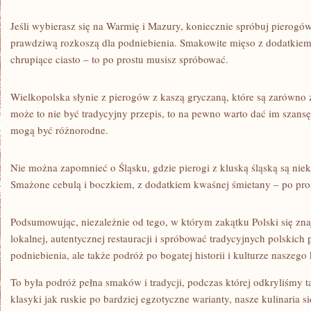
Jeśli wybierasz się na⁣ Warmię‌ i ⁤Mazury, koniecznie spróbuj pierogów
prawdziwą rozkoszą dla podniebienia. Smakowite mięso z dodatkiem
chrupiące ciasto – to po prostu musisz ‍spróbować.
Wielkopolska słynie z pierogów‌ z kaszą ⁤gryczaną, które ⁤są zarówno z
może⁢ to nie ​być tradycyjny przepis, to ⁣na pewno ⁣warto dać im szansę
mogą być różnorodne.
Nie można zapomnieć o Śląsku, gdzie pierogi z ⁢kluską śląską są n
Smażone cebulą i boczkiem, z dodatkiem kwaśnej śmietany – po prost
Podsumowując, niezależnie‌ od tego, w którym zakątku Polski się zna
lokalnej, autentycznej ⁤restauracji i spróbować ‌tradycyjnych polskich
podniebienia, ale także podróż po bogatej historii i kulturze naszego 
To była podróż pełna smaków i tradycji, podczas której​ odkryliśmy 
klasyki jak ruskie po bardziej egzotyczne warianty, nasze kulinaria 