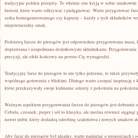
tradycyjne polskie przepisy. To właśnie one kryją w sobie smakowite
historii, które warto odkrywać i pielęgnować. Warto przygotować far
serka homogenizowanego‌ czy kapusty – każdy⁣ z‍ tych składników wn
niepowtarzalny ‍smak.
Podstawą ⁣farszu do​ pierogów jest odpowiednio⁣ przygotowana masa,
doprawiana i uzupełniana dodatkowymi składnikami. Przygotowanie 
precyzji, ale efekt końcowy na pewno Cię wynagrodzi.
Tradycyjny ⁤farsz⁢ do pierogów to nie tylko jedzenie, to‍ także przyw
wspólnego gotowania z bliskimi. Dlatego warto czerpać inspirację z 
które przekazywały swoje kulinarne sekrety z pokolenia na pokoleni
Ważnym aspektem przygotowania farszu do pierogów jest dobranie od
Cebula, czosnek, pieprz i sól to klasyka, ale można również sięgnąć
nawet imbir, ‍który ⁣dodadzą​ odrobinę szaleństwa i nowych smaków d
Aby⁢ farsz ⁢do pierogów był idealny, warto pamiętać o proporcjach⁢ 