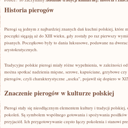
Historia pierogów
Pierogi są jednym z najbardziej znanych dań kuchni polskiej, które ma
‍początki sięgają aż do XIII wieku, gdy⁢ zostały po raz pierwszy w
⁤pisanych.⁢ Początkowo były ⁣to dania luksusowe, podawane na dworach
arystokratycznych.
Tradycyjne polskie pierogi miały różne wypełnienia, ⁣w zależności od
można spotkać‍ nadzienia mięsne, serowe, kapuściane, grzybowe czy
pierogów, czyli charakterystyczne „uszka”, pojawił się dopiero w X
Znaczenie pierogów ⁤w kulturze polskiej
Pierogi stały⁤ się nieodłącznym elementem kultury‍ i tradycji polskie
pokoleń. Są symbolem ‍wspólnego gotowania i spożywania posiłków 
przyjaciół. Ich przygotowywanie często łączy pokolenia i stanowi pr