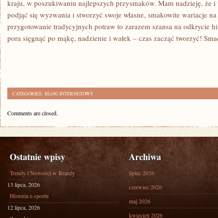
kraju, w poszukiwaniu najlepszych przysmaków. Mam ​nadzieję, że i w
podjąć się wyzwania ⁣i stworzyć swoje własne, ⁣smakowite wariacje na
przygotowanie tradycyjnych potraw to zarazem szansa na odkrycie hist
pora sięgnąć po mąkę, nadzienie i wałek – czas zacząć tworzyć! Sm
CATEGORIES:
BLOG INTERNETOWY
Comments are closed.
Ostatnie wpisy
Archiwa
Trendy i Nowości w Branży
lipiec 2026
13 lipca, 2026
czerwiec 2026
Historia e-sportu
maj 2026
12 lipca, 2026
kwiecień 2026