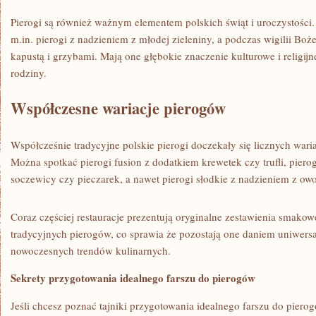
Pierogi⁣ są również ważnym‍ elementem⁢ polskich świąt i uroczystoś
m.in. pierogi z nadzieniem z młodej zieleniny, a podczas wigilii Boż
kapustą i grzybami. Mają ⁤one głębokie znaczenie kulturowe i religijn
rodziny.
Współczesne wariacje pierogów
Współcześnie tradycyjne polskie pierogi doczekały ‌się licznych wariac
Można spotkać pierogi fusion z dodatkiem krewetek⁤ czy trufli, pier
soczewicy czy pieczarek, a nawet pierogi słodkie z nadzieniem z o
Coraz częściej restauracje prezentują​ oryginalne zestawienia smak
tradycyjnych pierogów, co‍ sprawia że pozostają one daniem uniwe
nowoczesnych trendów kulinarnych.
Sekrety przygotowania idealnego farszu do pierogów
Jeśli chcesz poznać tajniki przygotowania idealnego farszu​ do pierog