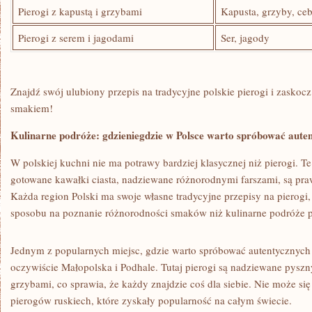
Pierogi z kapustą i grzybami
Kapusta, ​grzyby, ce
Pierogi z serem i jagodami
Ser, jagody
Znajdź swój ulubiony przepis‌ na tradycyjne polskie pierogi i‍ zask
smakiem!
Kulinarne podróże: gdzieniegdzie w Polsce warto spróbować aute
W⁣ polskiej kuchni ‍nie ma potrawy bardziej klasycznej niż pierogi. 
gotowane ⁤kawałki ciasta, nadziewane różnorodnymi farszami, są pr
Każda region Polski ma swoje własne tradycyjne ⁢przepisy ⁣na pierogi,
sposobu⁤ na⁢ poznanie różnorodności smaków niż kulinarne podróże p
Jednym z popularnych miejsc, gdzie warto spróbować autentycznych 
oczywiście Małopolska i Podhale. Tutaj pierogi są nadziewane pys
grzybami, co sprawia, że ​każdy znajdzie coś‍ dla siebie. Nie może się
pierogów ruskiech, które zyskały popularność na całym świecie.