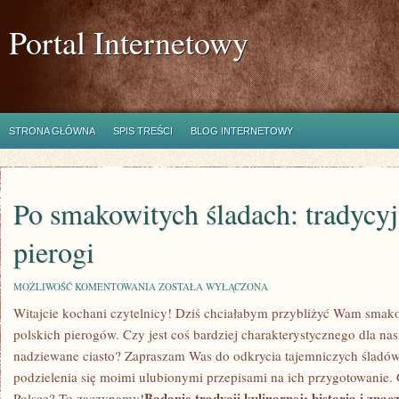
Portal Internetowy
STRONA GŁÓWNA
SPIS TREŚCI
BLOG INTERNETOWY
Po smakowitych śladach: tradycyj
pierogi
PO
MOŻLIWOŚĆ KOMENTOWANIA
ZOSTAŁA WYŁĄCZONA
SMAKOWITYCH
Witajcie kochani czytelnicy! Dziś chciałabym przybliżyć Wam smakow
ŚLADACH:
TRADYCYJNE
polskich pierogów. ⁢Czy jest coś bardziej charakterystycznego dla‌ nas
POLSKIE
PIEROGI
nadziewane ciasto? Zapraszam Was do odkrycia tajemniczych śladów
podzielenia się moimi ulubionymi przepisami na ich ⁣przygotowanie.
Badanie tradycji kulinarnej: historia ‌i zna
Polsce?‍ To zaczynamy!