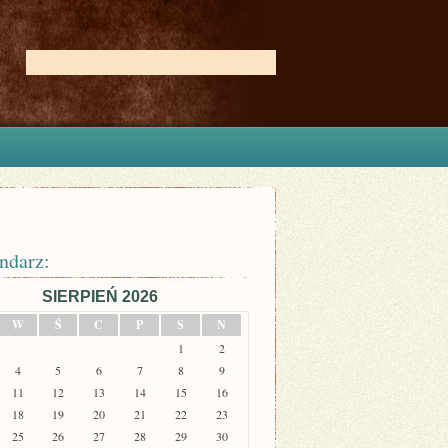
ndarz:
SIERPIEŃ 2026
W
Ś
C
P
S
N
1
2
4
5
6
7
8
9
11
12
13
14
15
16
18
19
20
21
22
23
25
26
27
28
29
30