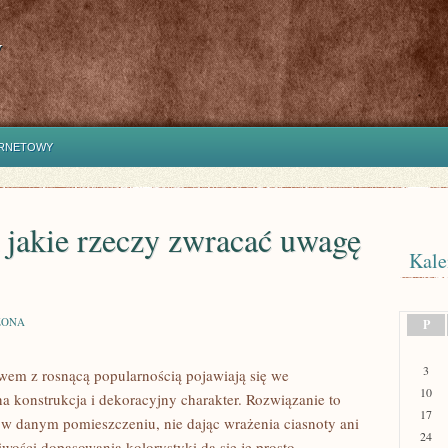
y
ERNETOWY
 jakie rzeczy zwracać uwagę
Kale
ZONA
P
3
em z rosnącą popularnością pojawiają się we
10
lna konstrukcja i dekoracyjny charakter. Rozwiązanie to
17
y w danym pomieszczeniu, nie dając wrażenia ciasnoty ani
24
iwości dopasowania kolorystyki da się je prosto