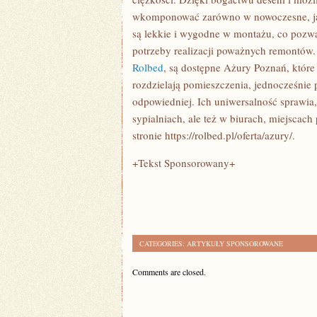
WYBORZE
wkomponować zarówno w nowoczesne, jak i
są lekkie i wygodne w montażu, co poz
potrzeby realizacji poważnych remontów. W
Rolbed
, są dostępne Ażury Poznań, które
rozdzielają pomieszczenia, jednocześnie 
odpowiedniej. Ich uniwersalność sprawia
sypialniach, ale też w biurach, miejscac
stronie https://rolbed.pl/oferta/azury/.
+Tekst Sponsorowany+
CATEGORIES:
ARTYKUŁY SPONSOROWANE
Comments are closed.