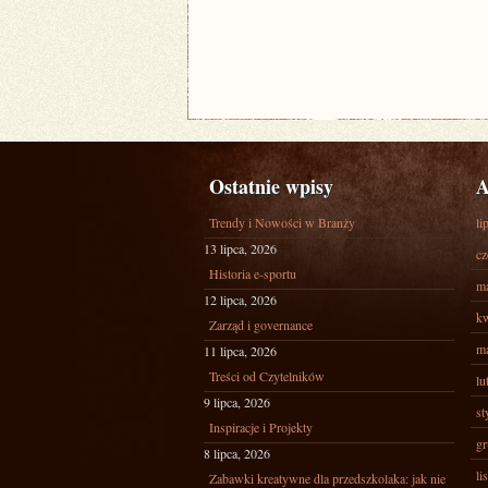
Ostatnie wpisy
A
Trendy i Nowości w Branży
li
13 lipca, 2026
cz
Historia e-sportu
ma
12 lipca, 2026
kw
Zarząd i governance
ma
11 lipca, 2026
Treści od Czytelników
lu
9 lipca, 2026
st
Inspiracje i Projekty
gr
8 lipca, 2026
li
Zabawki kreatywne dla przedszkolaka: jak nie