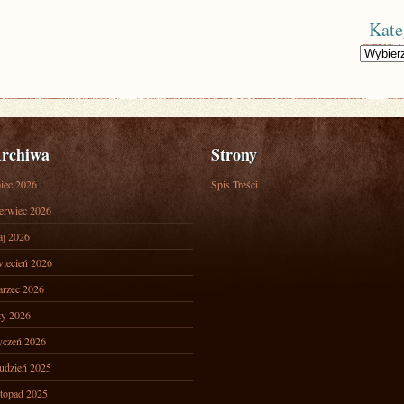
Kate
Kategorie
rchiwa
Strony
piec 2026
Spis Treści
erwiec 2026
j 2026
iecień 2026
rzec 2026
ty 2026
yczeń 2026
udzień 2025
stopad 2025