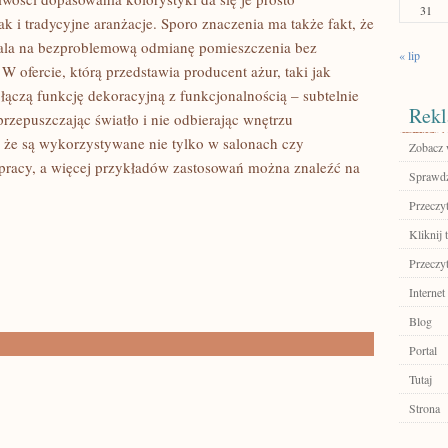
31
 tradycyjne aranżacje. Sporo znaczenia ma także fakt, że
wala na bezproblemową odmianę pomieszczenia bez
« lip
 ofercie, którą przedstawia producent ażur, taki jak
 łączą funkcję dekoracyjną z funkcjonalnością – subtelnie
Rekl
przepuszczając światło i nie odbierając wnętrzu
, że są wykorzystywane nie tylko w salonach czy
Zobacz w
h pracy, a więcej przykładów zastosowań można znaleźć na
Sprawdź
Przeczyt
Kliknij 
Przeczyt
Internet
Blog
Portal
Tutaj
Strona