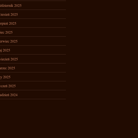
ździernik 2025
zesień 2025
erpień 2025
piec 2025
erwiec 2025
j 2025
iecień 2025
rzec 2025
ty 2025
yczeń 2025
udzień 2024