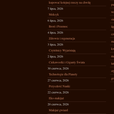
kupować kolejnej rzeczy na chwilę
pa
7 lipca, 2026
wr
Meksyk
si
6 lipca, 2026
Broń i Przemoc
li
4 lipca, 2026
cz
Zdrowie i regeneracja
ma
3 lipca, 2026
kw
Czytelnicy Wyjaśniają
ma
2 lipca, 2026
Ciekawostki i Giganty Świata
lu
30 czerwca, 2026
st
Technologie dla Planety
gr
27 czerwca, 2026
Przyszłość Nauki
22 czerwca, 2026
Eko-makijaż
20 czerwca, 2026
Makijaż gwiazd