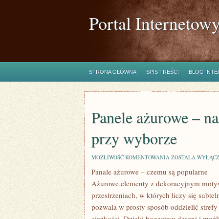
Portal Internetow
STRONA GŁÓWNA
SPIS TREŚCI
BLOG INT
Panele ażurowe – na
przy wyborze
PANELE
MOŻLIWOŚĆ KOMENTOWANIA
ZOSTAŁA WYŁĄC
AŻUROWE
Panale ażurowe – czemu są popularne
–
NA
Ażurowe elementy z dekoracyjnym motyw
JAKIE
RZECZY
przestrzeniach, w których liczy się subte
ZWRACAĆ
pozwala w prosty sposób oddzielić stref
UWAGĘ
PRZY
ciężkości. Dzięki bogactwu deseni i możl