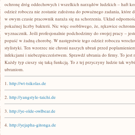
ochronę dróg oddechowych i wszelkich narządów ludzkich – haft k
odzież robocza nie zostanie założona do poważnego zadania, które d
w owym czasie pracownik naraża się na schorzenia. Układ odpornoś
pokaźnej liczby bakterii. Nic więc osobliwego, że, rękawice ochron
wyznacznik. Jeśli profesjonalnie podchodzimy do swojej pracy – jest
popaść w żadną chorobę. W następstwie tego odzież robocza wrocław 
stylistyki. Ten wzorzec nie chroni naszych ubrań przed poplamieniem
infekcjami i niebezpieczeństwem. Sprawdź ubrania do firmy. To jest
Każdy typ cieszy się taką funkcją. To z tej przyczyny ludzie tak wybi
ubraniom.
1.
http://wt-tsikolas.de
2.
http://yangstyle-taichi.de
3.
http://ye-olde-owlbear.de
4.
http://yejapha-gitonga.de