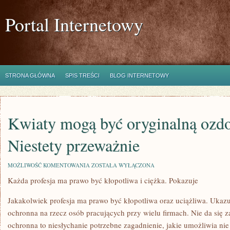
Portal Internetowy
STRONA GŁÓWNA
SPIS TREŚCI
BLOG INTERNETOWY
Kwiaty mogą być oryginalną ozd
Niestety przeważnie
KWIATY
MOŻLIWOŚĆ KOMENTOWANIA
ZOSTAŁA WYŁĄCZONA
MOGĄ
Każda profesja ma prawo być kłopotliwa i ciężka. Pokazuje
BYĆ
ORYGINALNĄ
OZDOBĄ
Jakakolwiek profesja ma prawo być kłopotliwa oraz uciążliwa. Ukazuj
DOMU.
NIESTETY
ochronna na rzecz osób pracujących przy wielu firmach. Nie da się z
PRZEWAŻNIE
ochronna to niesłychanie potrzebne zagadnienie, jakie umożliwia nie 