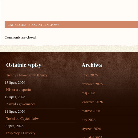
CATEGORIES:
BLOG INTERNETOWY
Comments are closed.
Ostatnie wpisy
Archiwa
Trendy i Nowości w Branży
lipiec 2026
13 lipca, 2026
czerwiec 2026
Historia e-sportu
maj 2026
12 lipca, 2026
kwiecień 2026
Zarząd i governance
marzec 2026
11 lipca, 2026
Treści od Czytelników
luty 2026
9 lipca, 2026
styczeń 2026
Inspiracje i Projekty
grudzień 2025