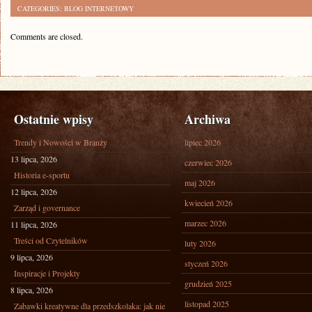
CATEGORIES:
BLOG INTERNETOWY
Comments are closed.
Ostatnie wpisy
Archiwa
Trendy i Nowości w Branży
lipiec 2026
13 lipca, 2026
czerwiec 2026
Historia e-sportu
maj 2026
12 lipca, 2026
kwiecień 2026
Zarząd i governance
marzec 2026
11 lipca, 2026
Treści od Czytelników
luty 2026
9 lipca, 2026
styczeń 2026
Inspiracje i Projekty
grudzień 2025
8 lipca, 2026
listopad 2025
Zabawki kreatywne dla przedszkolaka: jak nie