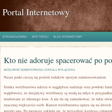
Portal Internetowy
STRONA GŁÓWNA
SPIS TREŚCI
BLOG INTERNETOWY
Kto nie adoruje spacerować po po
KTO
MOŻLIWOŚĆ KOMENTOWANIA
ZOSTAŁA WYŁĄCZONA
NIE
Nasze parki cieszą się pośród rodaków sporym zainteresowaniem
ADORUJE
SPACEROWAĆ
PO
Sztuka wróżbiarstwa uderza w najgłębsze nadzieje oraz powłoki fanta
POLSKICH
PARKACH
wątpliwości, że inicjatywy wróżbiarzy są wodą na młyn w przypadku 
uradowane ze własnego losu. A nie da się zamaskować, że takie stwi
znacznej większości osób. Kunszt wróżbiarstwa opiera się na dwóch
wrózki sms. Po pierwsze zakłada się, że przyszłość każdego człowie