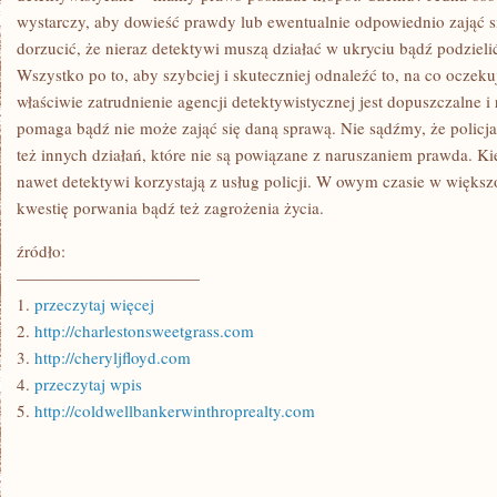
wystarczy, aby dowieść prawdy lub ewentualnie odpowiednio zająć s
dorzucić, że nieraz detektywi muszą działać w ukryciu bądź podziel
Wszystko po to, aby szybciej i skuteczniej odnaleźć to, na co oczek
właściwie zatrudnienie agencji detektywistycznej jest dopuszczalne i
pomaga bądź nie może zająć się daną sprawą. Nie sądźmy, że policja
też innych działań, które nie są powiązane z naruszaniem prawda. K
nawet detektywi korzystają z usług policji. W owym czasie w więks
kwestię porwania bądź też zagrożenia życia.
źródło:
———————————
1.
przeczytaj więcej
2.
http://charlestonsweetgrass.com
3.
http://cheryljfloyd.com
4.
przeczytaj wpis
5.
http://coldwellbankerwinthroprealty.com