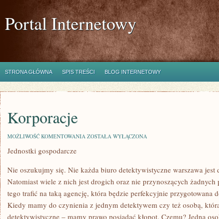
Portal Internetowy
STRONA GŁÓWNA
SPIS TREŚCI
BLOG INTERNETOWY
Korporacje
KORPORACJE
MOŻLIWOŚĆ KOMENTOWANIA
ZOSTAŁA WYŁĄCZONA
Jednostki gospodarcze
Nie oszukujmy się. Nie każda biuro detektywistyczne warszawa jest
Natomiast wiele z nich jest drogich oraz nie przynoszących żadnych
tego trafić na taką agencję, która będzie perfekcyjnie przygotowana
Kiedy mamy do czynienia z jednym detektywem czy też osobą, któr
detektywistyczne – mamy prawo posiadać kłopot. Czemu? Jedna o