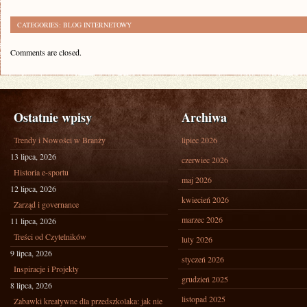
CATEGORIES:
BLOG INTERNETOWY
Comments are closed.
Ostatnie wpisy
Archiwa
Trendy i Nowości w Branży
lipiec 2026
13 lipca, 2026
czerwiec 2026
Historia e-sportu
maj 2026
12 lipca, 2026
kwiecień 2026
Zarząd i governance
marzec 2026
11 lipca, 2026
Treści od Czytelników
luty 2026
9 lipca, 2026
styczeń 2026
Inspiracje i Projekty
grudzień 2025
8 lipca, 2026
listopad 2025
Zabawki kreatywne dla przedszkolaka: jak nie