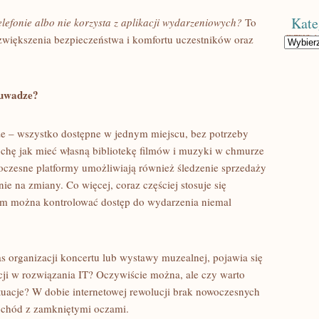
Kate
telefonie albo nie korzysta z aplikacji wydarzeniowych?
To
o zwiększenia bezpieczeństwa i komfortu uczestników oraz
Kategorie
 uwadze?
ze – wszystko dostępne w jednym miejscu, bez potrzeby
ochę jak mieć własną bibliotekę filmów i muzyki w chmurze
oczesne platformy umożliwiają również śledzenie sprzedaży
e na zmiany. Co więcej, coraz częściej stosuje się
im można kontrolować dostęp do wydarzenia niemal
 organizacji koncertu lub wystawy muzealnej, pojawia się
cji w rozwiązania IT? Oczywiście można, ale czy warto
uacje? W dobie internetowej rewolucji brak nowoczesnych
ochód z zamkniętymi oczami.