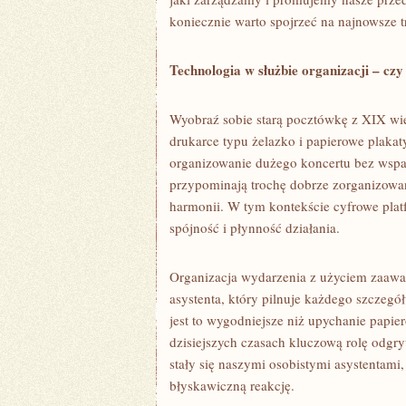
koniecznie warto spojrzeć na najnowsze t
Technologia w służbie organizacji – czy
Wyobraź sobie starą pocztówkę z XIX wiek
drukarce typu żelazko i papierowe plaka
organizowanie dużego koncertu bez wspa
przypominają trochę dobrze zorganizowan
harmonii. W tym kontekście cyfrowe plat
spójność i płynność działania.
Organizacja wydarzenia z użyciem zaawa
asystenta, który pilnuje każdego szczegół
jest to wygodniejsze niż upychanie papie
dzisiejszych czasach kluczową rolę odgr
stały się naszymi osobistymi asystentam
błyskawiczną reakcję.