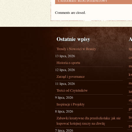
CATEGORIES:
BLOG INTERNETOWY
Comments are closed.
Ostatnie wpisy
A
Trendy i Nowości w Branży
li
13 lipca, 2026
cz
Historia e-sportu
ma
12 lipca, 2026
kw
Zarząd i governance
ma
11 lipca, 2026
Treści od Czytelników
lu
9 lipca, 2026
st
Inspiracje i Projekty
gr
8 lipca, 2026
li
Zabawki kreatywne dla przedszkolaka: jak nie
kupować kolejnej rzeczy na chwilę
pa
7 lipca, 2026