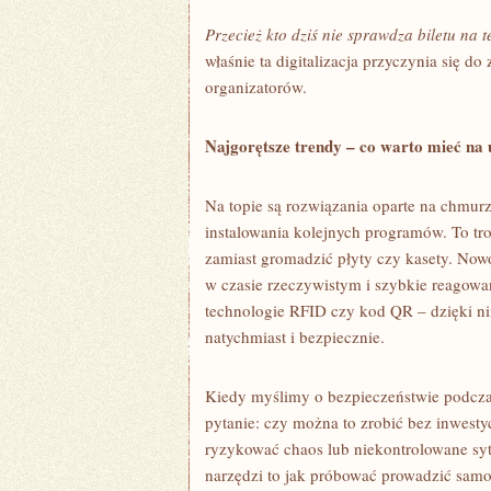
Przecież kto dziś nie sprawdza biletu na 
właśnie ta digitalizacja przyczynia się d
organizatorów.
Najgorętsze trendy – co warto mieć na
Na topie są rozwiązania oparte na chmur
instalowania kolejnych programów. To tr
zamiast gromadzić płyty czy kasety. Now
w czasie rzeczywistym i szybkie reagowani
technologie RFID czy kod QR – dzięki n
natychmiast i bezpiecznie.
Kiedy myślimy o bezpieczeństwie podczas
pytanie: czy można to zrobić bez inwesty
ryzykować chaos lub niekontrolowane syt
narzędzi to jak próbować prowadzić sam