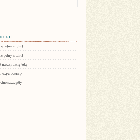
ama:
aj pełny artykuł
aj pełny artykuł
 naszą stronę tutaj
ro-expert.com.pl
pełne szczegóły