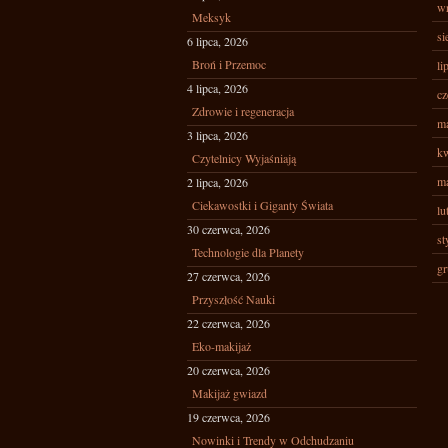
wr
Meksyk
si
6 lipca, 2026
Broń i Przemoc
li
4 lipca, 2026
cz
Zdrowie i regeneracja
ma
3 lipca, 2026
kw
Czytelnicy Wyjaśniają
ma
2 lipca, 2026
Ciekawostki i Giganty Świata
lu
30 czerwca, 2026
st
Technologie dla Planety
gr
27 czerwca, 2026
Przyszłość Nauki
22 czerwca, 2026
Eko-makijaż
20 czerwca, 2026
Makijaż gwiazd
19 czerwca, 2026
Nowinki i Trendy w Odchudzaniu