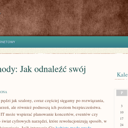
y
ERNETOWY
ody: Jak odnaleźć swój
Kale
ZONA
P
 pędzi jak szalony, coraz częściej sięgamy po rozwiązania,
3
darzeń, ale również podnoszą ich poziom bezpieczeństwa.
10
e IT może wspierać planowanie koncertów, eventów czy
17
 świat cyfrowych narzędzi, które rewolucjonizują sposób, w
24
ięwzięcia. Jeśli interesuje Cię
kobieta,moda,uroda
,