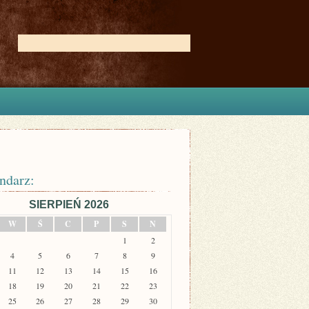
ndarz:
SIERPIEŃ 2026
W
Ś
C
P
S
N
1
2
4
5
6
7
8
9
11
12
13
14
15
16
18
19
20
21
22
23
25
26
27
28
29
30