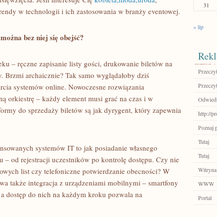
31
rendy w technologii i ich zastosowania w branży eventowej.
« lip
 można bez niej się obejść?
Rekl
u – ręczne zapisanie listy gości, drukowanie biletów na
Przeczyt
ty. Brzmi archaicznie? Tak samo wyglądałoby dziś
Przeczyt
rcia systemów online. Nowoczesne rozwiązania
ą orkiestrę – każdy element musi grać na czas i w
Odwiedź
formy do sprzedaży biletów są jak dyrygent, który zapewnia
http://p
Poznaj 
Tutaj
nsowanych systemów IT to jak posiadanie własnego
Tutaj
u – od rejestracji uczestników po kontrolę dostępu. Czy nie
Witryna
rowych list czy telefoniczne potwierdzanie obecności? W
ywa także integracja z urządzeniami mobilnymi – smartfony
WWW
i, a dostęp do nich na każdym kroku pozwala na
Portal