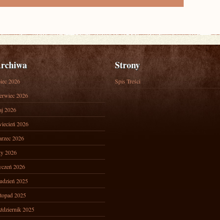
rchiwa
Strony
piec 2026
Spis Treści
erwiec 2026
j 2026
iecień 2026
rzec 2026
ty 2026
yczeń 2026
udzień 2025
stopad 2025
ździernik 2025