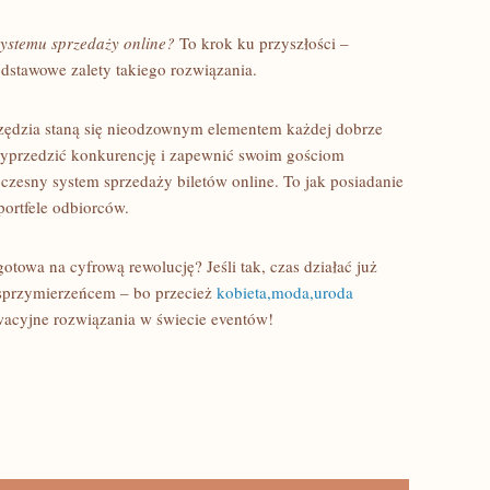
ystemu sprzedaży online?
To krok ku przyszłości –
odstawowe zalety takiego rozwiązania.
rzędzia staną się nieodzownym elementem każdej dobrze
 wyprzedzić konkurencję i zapewnić swoim gościom
zesny system sprzedaży biletów online. To jak posiadanie
portfele odbiorców.
gotowa na cyfrową rewolucję? Jeśli tak, czas działać już
m sprzymierzeńcem – bo przecież
kobieta,moda,uroda
owacyjne rozwiązania w świecie eventów!