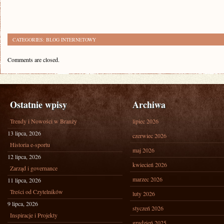
CATEGORIES:
BLOG INTERNETOWY
Comments are closed.
Ostatnie wpisy
Archiwa
Trendy i Nowości w Branży
lipiec 2026
13 lipca, 2026
czerwiec 2026
Historia e-sportu
maj 2026
12 lipca, 2026
kwiecień 2026
Zarząd i governance
marzec 2026
11 lipca, 2026
Treści od Czytelników
luty 2026
9 lipca, 2026
styczeń 2026
Inspiracje i Projekty
grudzień 2025