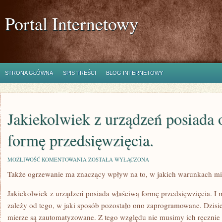
Portal Internetowy
STRONA GŁÓWNA
SPIS TREŚCI
BLOG INTERNETOWY
Jakiekolwiek z urządzeń posiada
formę przedsięwzięcia.
JAKIEKOLWIEK
MOŻLIWOŚĆ KOMENTOWANIA
ZOSTAŁA WYŁĄCZONA
Z
Także ogrzewanie ma znaczący wpływ na to, w jakich warunkach m
URZĄDZEŃ
POSIADA
ODPOWIEDNIĄ
Jakiekolwiek z urządzeń posiada właściwą formę przedsięwzięcia. I 
FORMĘ
PRZEDSIĘWZIĘCIA.
zależy od tego, w jaki sposób pozostało ono zaprogramowane. Dzisi
mierze są zautomatyzowane. Z tego względu nie musimy ich ręcznie