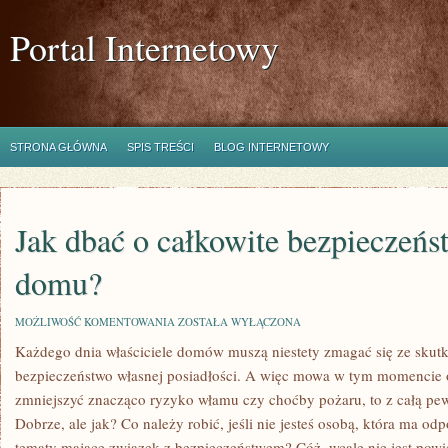
Portal Internetowy
STRONA GŁÓWNA
SPIS TREŚCI
BLOG INTERNETOWY
Jak dbać o całkowite bezpieczeń
domu?
JAK
MOŻLIWOŚĆ KOMENTOWANIA
ZOSTAŁA WYŁĄCZONA
DBAĆ
Każdego dnia właściciele domów muszą niestety zmagać się ze skutk
O
CAŁKOWITE
bezpieczeństwo własnej posiadłości. A więc mowa w tym momencie o 
BEZPIECZEŃSTWO
SWOJEGO
zmniejszyć znacząco ryzyko włamu czy choćby pożaru, to z całą pew
DOMU?
Dobrze, ale jak? Co należy robić, jeśli nie jesteś osobą, która ma o
tematy mające związek z bezpieczeństwem? Cóż, wcale nie jest powie