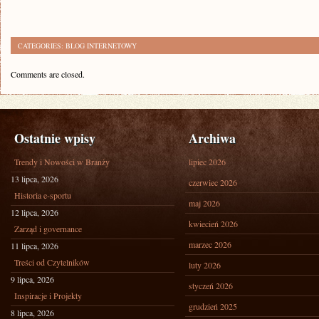
CATEGORIES:
BLOG INTERNETOWY
Comments are closed.
Ostatnie wpisy
Archiwa
Trendy i Nowości w Branży
lipiec 2026
13 lipca, 2026
czerwiec 2026
Historia e-sportu
maj 2026
12 lipca, 2026
kwiecień 2026
Zarząd i governance
marzec 2026
11 lipca, 2026
Treści od Czytelników
luty 2026
9 lipca, 2026
styczeń 2026
Inspiracje i Projekty
grudzień 2025
8 lipca, 2026