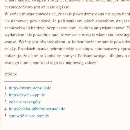
bezpieczeństwo jest aż takie ciężkie!
W końcu można powiedzieć, że takie powiedzmy okna nie są za bar
tak naprawdę powiedzieć, że jeśli szukamy takich sposobów, dzięki 
zamieszkiwali bardziej bezpieczny dom, są okna antywłamaniowe. T
wydatkiem, ale powodują one, iż wreszcie w razie włamania, przestę
szanse. Ważny jest również alarm, w końcu można w sumie powiedzie
zależy. Przedsiębiorstwa ochroniarskie zostaną w automatyczny spo
pokazuje, że alarm to kapitalny pomysł. Podsumowując – dbajmy o
swojego domu, sporo od tego tak naprawdę zależy!
źródło:
———————————
1.
http://divemaster-olli.de
2.
http://dsw21-app.de
3.
zobacz szczegóły
4.
http://edeka-pfeiffer-berstadt.de
5.
sprawdź nasze porady