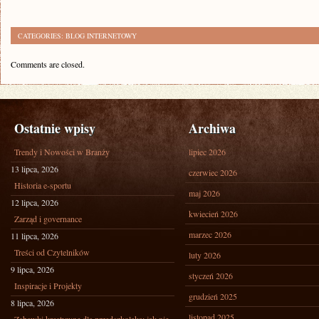
CATEGORIES:
BLOG INTERNETOWY
Comments are closed.
Ostatnie wpisy
Archiwa
Trendy i Nowości w Branży
lipiec 2026
13 lipca, 2026
czerwiec 2026
Historia e-sportu
maj 2026
12 lipca, 2026
kwiecień 2026
Zarząd i governance
marzec 2026
11 lipca, 2026
Treści od Czytelników
luty 2026
9 lipca, 2026
styczeń 2026
Inspiracje i Projekty
grudzień 2025
8 lipca, 2026
listopad 2025