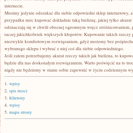
internecie.
Musimy jedynie odszukać dla siebie odpowiedni sklep internetowy,
przypadku móc kupować dokładnie taką bieliznę, jakiej tylko akurat 
odznaczają się w chwili obecnej ogromnym wręcz zróżnicowaniem, p
raczej jakichkolwiek większych kłopotów. Kupowanie takich rzeczy p
niezwykle komfortowym rozwiązaniem, gdyż możemy bez pośpiechu z
wybranego sklepu i wybrać z niej coś dla siebie odpowiedniego.
Jeśli zatem potrzebujemy akurat rzeczy takich jak bielizna, to kupow
będzie dla nas doskonałym rozwiązaniem. Warto poświęcić na to tro
nigdy nie będziemy w stanie sobie zapewnić w życiu codziennym 
1.
wpisy
2.
spis tresci
3.
felietony
4.
wpisy
5.
mapa strony