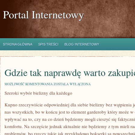
Portal Internetowy
STRONA GŁÓWNA
SPIS TREŚCI
BLOG INTERNETOWY
Gdzie tak naprawdę warto zakupić
GDZIE
MOŻLIWOŚĆ KOMENTOWANIA
ZOSTAŁA WYŁĄCZONA
TAK
Szeroki wybór bielizny dla każdego
NAPRAWDĘ
WARTO
ZAKUPIĆ
Kupno rzeczywiście odpowiedniej dla siebie bielizny bez wątpienia je
BIŻUTERIĘ?
nas wszystkich, bo w końcu jest to element garderoby który może 
wpływać na to, czy na co dzień będziemy mogli cieszyć się faktyc
komfortu. Na szczęście jednak aktualnie nie będziemy z tym mieli r
problemów, bo rzeczy takie jak przykładowo bokserki są powszechn