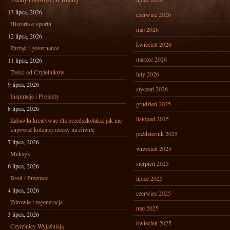
13 lipca, 2026
czerwiec 2026
Historia e-sportu
maj 2026
12 lipca, 2026
kwiecień 2026
Zarząd i governance
marzec 2026
11 lipca, 2026
Treści od Czytelników
luty 2026
9 lipca, 2026
styczeń 2026
Inspiracje i Projekty
grudzień 2025
8 lipca, 2026
listopad 2025
Zabawki kreatywne dla przedszkolaka: jak nie
kupować kolejnej rzeczy na chwilę
październik 2025
7 lipca, 2026
wrzesień 2025
Meksyk
sierpień 2025
6 lipca, 2026
Broń i Przemoc
lipiec 2025
4 lipca, 2026
czerwiec 2025
Zdrowie i regeneracja
maj 2025
3 lipca, 2026
kwiecień 2025
Czytelnicy Wyjaśniają