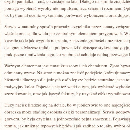
często pamiątka – coś, co zostaje na lata. Dlatego na stronie znajdzi
pomaga wybierać wyroby nie impulsem, lecz sercem i rozumem. Opis
to, byś umiał ocenić wykonanie, porównać wykończenia oraz dopasowa
Serwis w naturalny sposób prowadzi czytelnika przez tematy związane
właśnie one są dla wielu par centralnym elementem przygotowań. W a
kwestie takie jak wygoda noszenia, znaczenie grubości oraz różni
designem. Możesz trafić na podpowiedzi dotyczące stylów: tradycyjny
praktyczne omówienia tego, co w obrączkach daje realną przewagę: 
Ważnym elementem jest temat kruszców i ich charakteru. Złoto bywa
odmienny wyraz. Na stronie można znaleźć podejście, które tłumacz
biżuterii i dlaczego dla jednych osób lepsze będzie neutralne jasne to
tradycyjny kolor. Pojawiają się też wątki o tym, jak wybierać wykoń
szczotkowanie, oraz jak łączyć faktury, by uzyskać efekt wyrafinowa
Duży nacisk kładzie się na detale, bo w jubilerstwie to one najczęści
obrączka może stać się osobista dzięki personalizacji. Serwis podpowi
graweru, by była czytelna, a jednocześnie pełna znaczenia. Pojawiają 
termin, jak uniknąć typowych błędów i jak zadbać o to, aby wybór o