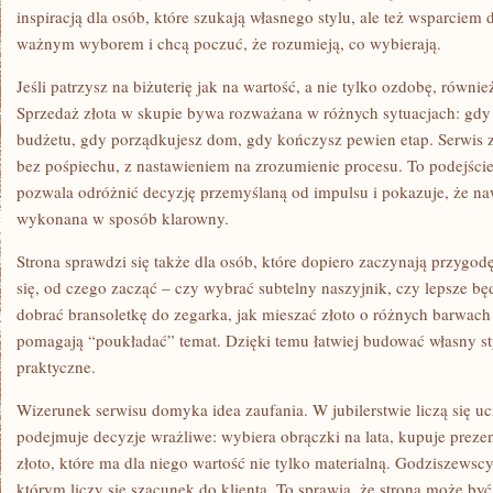
inspiracją dla osób, które szukają własnego stylu, ale też wsparciem d
ważnym wyborem i chcą poczuć, że rozumieją, co wybierają.
Jeśli patrzysz na biżuterię jak na wartość, a nie tylko ozdobę, równie
Sprzedaż złota w skupie bywa rozważana w różnych sytuacjach: gdy
budżetu, gdy porządkujesz dom, gdy kończysz pewien etap. Serwis za
bez pośpiechu, z nastawieniem na zrozumienie procesu. To podejście
pozwala odróżnić decyzję przemyślaną od impulsu i pokazuje, że na
wykonana w sposób klarowny.
Strona sprawdzi się także dla osób, które dopiero zaczynają przygodę 
się, od czego zacząć – czy wybrać subtelny naszyjnik, czy lepsze bę
dobrać bransoletkę do zegarka, jak mieszać złoto o różnych barwach –
pomagają “poukładać” temat. Dzięki temu łatwiej budować własny sty
praktyczne.
Wizerunek serwisu domyka idea zaufania. W jubilerstwie liczą się uc
podejmuje decyzje wrażliwe: wybiera obrączki na lata, kupuje preze
złoto, które ma dla niego wartość nie tylko materialną. Godziszewscy
którym liczy się szacunek do klienta. To sprawia, że strona może by