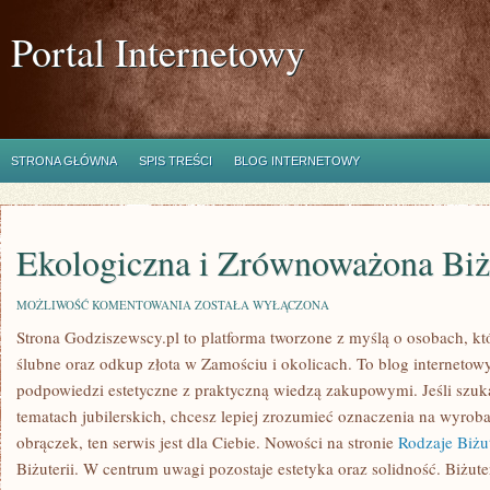
Portal Internetowy
STRONA GŁÓWNA
SPIS TREŚCI
BLOG INTERNETOWY
Ekologiczna i Zrównoważona Biż
EKOLOGICZNA
MOŻLIWOŚĆ KOMENTOWANIA
ZOSTAŁA WYŁĄCZONA
I
Strona Godziszewscy.pl to platforma tworzone z myślą o osobach, któr
ZRÓWNOWAŻONA
BIŻUTERIA
ślubne oraz odkup złota w Zamościu i okolicach. To blog internetowy
podpowiedzi estetyczne z praktyczną wiedzą zakupowymi. Jeśli szu
tematach jubilerskich, chcesz lepiej zrozumieć oznaczenia na wyrob
obrączek, ten serwis jest dla Ciebie. Nowości na stronie
Rodzaje Biżut
Biżuterii. W centrum uwagi pozostaje estetyka oraz solidność. Biżuter