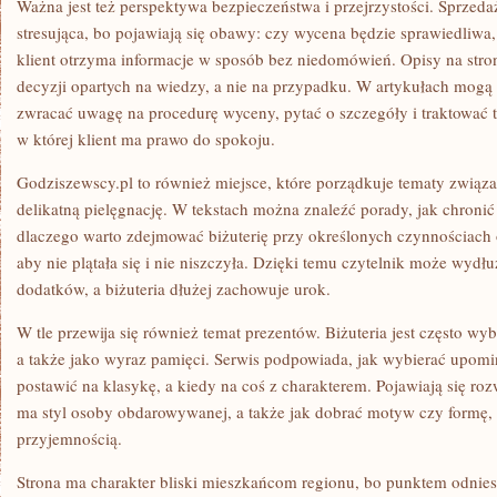
Ważna jest też perspektywa bezpieczeństwa i przejrzystości. Sprzeda
stresująca, bo pojawiają się obawy: czy wycena będzie sprawiedliwa,
klient otrzyma informacje w sposób bez niedomówień. Opisy na str
decyzji opartych na wiedzy, a nie na przypadku. W artykułach mogą
zwracać uwagę na procedurę wyceny, pytać o szczegóły i traktować t
w której klient ma prawo do spokoju.
Godziszewscy.pl to również miejsce, które porządkuje tematy związan
delikatną pielęgnację. W tekstach można znaleźć porady, jak chron
dlaczego warto zdejmować biżuterię przy określonych czynnościach 
aby nie plątała się i nie niszczyła. Dzięki temu czytelnik może wydł
dodatków, a biżuteria dłużej zachowuje urok.
W tle przewija się również temat prezentów. Biżuteria jest często wy
a także jako wyraz pamięci. Serwis podpowiada, jak wybierać upom
postawić na klasykę, a kiedy na coś z charakterem. Pojawiają się ro
ma styl osoby obdarowywanej, a także jak dobrać motyw czy formę, 
przyjemnością.
Strona ma charakter bliski mieszkańcom regionu, bo punktem odniesi