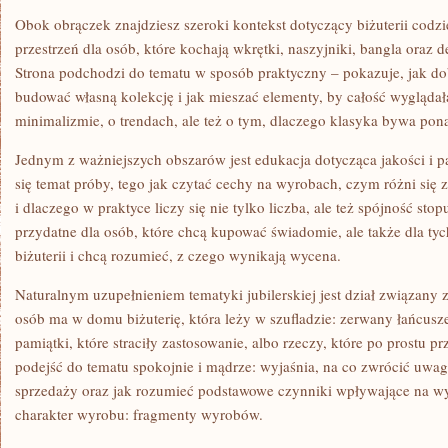
Obok obrączek znajdziesz szeroki kontekst dotyczący biżuterii codzi
przestrzeń dla osób, które kochają wkrętki, naszyjniki, bangla oraz 
Strona podchodzi do tematu w sposób praktyczny – pokazuje, jak dobi
budować własną kolekcję i jak mieszać elementy, by całość wyglądała
minimalizmie, o trendach, ale też o tym, dlaczego klasyka bywa po
Jednym z ważniejszych obszarów jest edukacja dotycząca jakości i p
się temat próby, tego jak czytać cechy na wyrobach, czym różni się 
i dlaczego w praktyce liczy się nie tylko liczba, ale też spójność sto
przydatne dla osób, które chcą kupować świadomie, ale także dla tyc
biżuterii i chcą rozumieć, z czego wynikają wycena.
Naturalnym uzupełnieniem tematyki jubilerskiej jest dział związany
osób ma w domu biżuterię, która leży w szufladzie: zerwany łańcus
pamiątki, które straciły zastosowanie, albo rzeczy, które po prostu 
podejść do tematu spokojnie i mądrze: wyjaśnia, na co zwrócić uwag
sprzedaży oraz jak rozumieć podstawowe czynniki wpływające na wy
charakter wyrobu: fragmenty wyrobów.