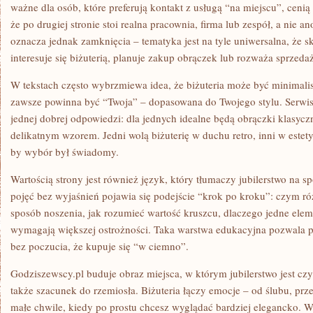
ważne dla osób, które preferują kontakt z usługą “na miejscu”, cenią
że po drugiej stronie stoi realna pracownia, firma lub zespół, a nie 
oznacza jednak zamknięcia – tematyka jest na tyle uniwersalna, że sk
interesuje się biżuterią, planuje zakup obrączek lub rozważa sprzed
W tekstach często wybrzmiewa idea, że biżuteria może być minimalist
zawsze powinna być “Twoja” – dopasowana do Twojego stylu. Serwi
jednej dobrej odpowiedzi: dla jednych idealne będą obrączki klasycz
delikatnym wzorem. Jedni wolą biżuterię w duchu retro, inni w estet
by wybór był świadomy.
Wartością strony jest również język, który tłumaczy jubilerstwo na s
pojęć bez wyjaśnień pojawia się podejście “krok po kroku”: czym ró
sposób noszenia, jak rozumieć wartość kruszcu, dlaczego jedne eleme
wymagają większej ostrożności. Taka warstwa edukacyjna pozwala 
bez poczucia, że kupuje się “w ciemno”.
Godziszewscy.pl buduje obraz miejsca, w którym jubilerstwo jest cz
także szacunek do rzemiosła. Biżuteria łączy emocje – od ślubu, pr
małe chwile, kiedy po prostu chcesz wyglądać bardziej elegancko. 