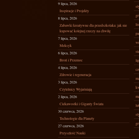
9 lipca, 2026
st
Inspiracje i Projekty
gr
8 lipca, 2026
li
Zabawki kreatywne dla przedszkolaka: jak nie
kupować kolejnej rzeczy na chwilę
pa
7 lipca, 2026
wr
Meksyk
si
6 lipca, 2026
Broń i Przemoc
li
4 lipca, 2026
cz
Zdrowie i regeneracja
ma
3 lipca, 2026
kw
Czytelnicy Wyjaśniają
ma
2 lipca, 2026
Ciekawostki i Giganty Świata
lu
30 czerwca, 2026
st
Technologie dla Planety
gr
27 czerwca, 2026
Przyszłość Nauki