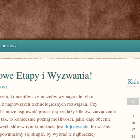
y
ERNETOWY
owe Etapy i Wyzwania!
Kale
ZONA
arzeń, koncertów czy muzeów wymaga nie tylko
P
nia z najnowszych technologicznych rozwiązań. Czy
 IT może usprawnić procesy sprzedaży biletów, zarządzania
3
tak, to koniecznie poznaj możliwości, jakie daje obecnie
10
wych słów w tym kontekście jest
dojrzewanie
, bo właśnie
17
powinniśmy się skupić, by wybrać te najbardziej
24