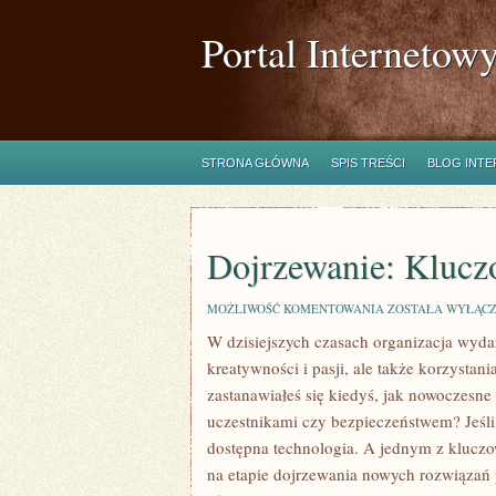
Portal Internetow
STRONA GŁÓWNA
SPIS TREŚCI
BLOG INT
Dojrzewanie: Klucz
DOJRZEWANIE:
MOŻLIWOŚĆ KOMENTOWANIA
ZOSTAŁA WYŁĄC
KLUCZOWE
W dzisiejszych czasach organizacja wyd
ETAPY
I
kreatywności i pasji, ale także korzysta
WYZWANIA!
zastanawiałeś się kiedyś, jak nowoczesne
uczestnikami czy bezpieczeństwem? Jeśli 
dostępna technologia. A jednym z kluczo
na etapie dojrzewania nowych rozwiązań 