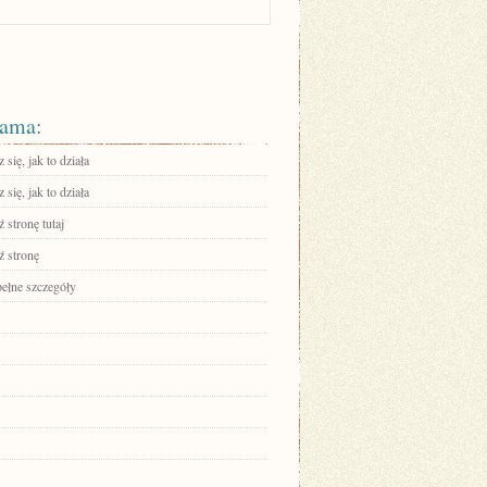
ama:
się, jak to działa
się, jak to działa
 stronę tutaj
 stronę
pełne szczegóły