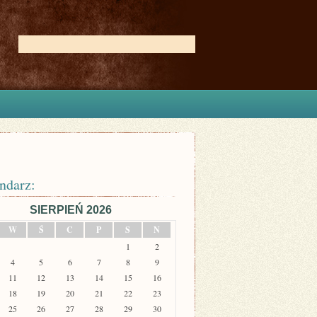
ndarz:
SIERPIEŃ 2026
W
Ś
C
P
S
N
1
2
4
5
6
7
8
9
11
12
13
14
15
16
18
19
20
21
22
23
25
26
27
28
29
30