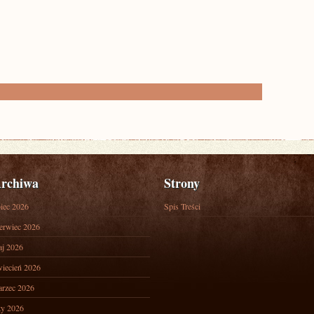
rchiwa
Strony
piec 2026
Spis Treści
erwiec 2026
j 2026
iecień 2026
rzec 2026
ty 2026