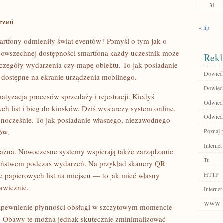
31
rzeń
« lip
smartfony odmieniły świat eventów? Pomyśl o tym jak o
owszechnej dostępności smartfona każdy uczestnik może
Rekl
szczegóły wydarzenia czy mapę obiektu. To jak posiadanie
Dowiedz 
dostępne na ekranie urządzenia mobilnego.
Dowiedz 
atyzacja procesów sprzedaży i rejestracji. Kiedyś
Odwiedź
h list i bieg do kiosków. Dziś wystarczy system online,
Odwiedź
dnocześnie. To jak posiadanie własnego, niezawodnego
ów.
Poznaj 
Internet
j ważna. Nowoczesne systemy wspierają także zarządzanie
Tu
czeństwem podczas wydarzeń. Na przykład skanery QR
e papierowych list na miejscu — to jak mieć własny
HTTP
kawicznie.
Internet
WWW
pewnienie płynności obsługi w szczytowym momencie
. Obawy te można jednak skutecznie zminimalizować