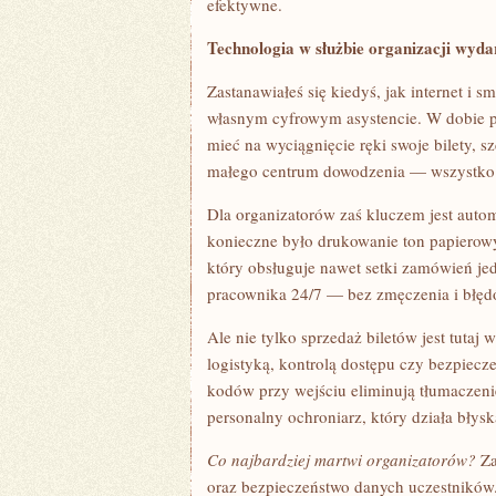
efektywne.
Technologia w służbie organizacji wyda
Zastanawiałeś się kiedyś, jak internet i 
własnym cyfrowym asystencie. W dobie p
mieć na wyciągnięcie ręki swoje bilety, 
małego centrum dowodzenia — wszystko 
Dla organizatorów zaś kluczem jest autom
konieczne było drukowanie ton papierowyc
który obsługuje nawet setki zamówień je
pracownika 24/7 — bez zmęczenia i błęd
Ale nie tylko sprzedaż biletów jest tuta
logistyką, kontrolą dostępu czy bezpie
kodów przy wejściu eliminują tłumaczeni
personalny ochroniarz, który działa błys
Co najbardziej martwi organizatorów?
Za
oraz bezpieczeństwo danych uczestników