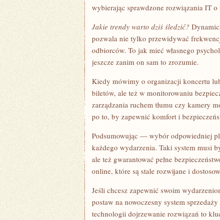
wybierając sprawdzone rozwiązania IT o
Jakie trendy warto dziś śledzić?
Dynamiczn
pozwala nie tylko przewidywać frekwencj
odbiorców. To jak mieć własnego psychol
jeszcze zanim on sam to zrozumie.
Kiedy mówimy o organizacji koncertu lu
biletów, ale też w monitorowaniu bezpiec
zarządzania ruchem tłumu czy kamery mon
po to, by zapewnić komfort i bezpieczeń
Podsumowując — wybór odpowiedniej pla
każdego wydarzenia. Taki system musi by
ale też gwarantować pełne bezpieczeństwo
online, które są stale rozwijane i dosto
Jeśli chcesz zapewnić swoim wydarzeni
postaw na nowoczesny system sprzedaży b
technologii dojrzewanie rozwiązań to klu