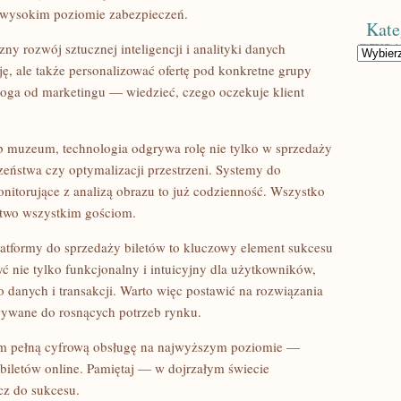
 wysokim poziomie zabezpieczeń.
Kate
y rozwój sztucznej inteligencji i analityki danych
Kategorie
ę, ale także personalizować ofertę pod konkretne grupy
oga od marketingu — wiedzieć, czego oczekuje klient
b muzeum, technologia odgrywa rolę nie tylko w sprzedaży
zeństwa czy optymalizacji przestrzeni. Systemy do
itorujące z analizą obrazu to już codzienność. Wszystko
stwo wszystkim gościom.
tformy do sprzedaży biletów to kluczowy element sukcesu
ć nie tylko funkcjonalny i intuicyjny dla użytkowników,
 danych i transakcji. Warto więc postawić na rozwiązania
sowywane do rosnących potrzeb rynku.
om pełną cyfrową obsługę na najwyższym poziomie —
iletów online. Pamiętaj — w dojrzałym świecie
cz do sukcesu.