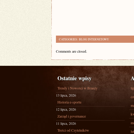
CATEGORIES:
BLOG INTERNETOWY
Comments are closed.
Ostatnie wpisy
A
Trendy i Nowości w Branży
li
13 lipca, 2026
cz
Historia e-sportu
ma
12 lipca, 2026
kw
Zarząd i governance
ma
11 lipca, 2026
Treści od Czytelników
lu