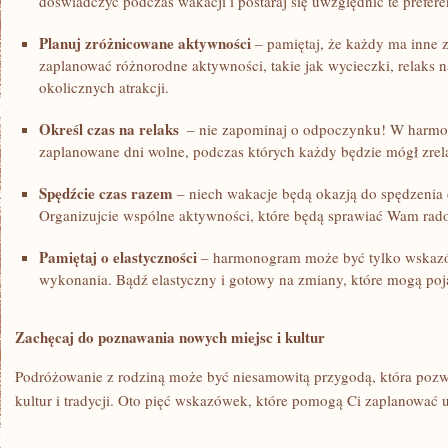
doświadczyć podczas wakacji i postaraj się‌ uwzględnić te prefe
Planuj zróżnicowane aktywności
– pamiętaj, że każdy ma inne z
zaplanować‍ różnorodne aktywności, takie jak wycieczki,⁢ relaks 
⁢okolicznych atrakcji.
Określ czas na relaks
⁢ – nie zapominaj o odpoczynku! ‌W‌ harm
zaplanowane⁤ dni wolne, ⁣podczas których każdy‍ będzie mógł ⁤zrel
Spędźcie czas razem
– niech wakacje będą okazją do‍ spędzenia 
⁤Organizujcie wspólne aktywności, ‍które będą sprawiać Wam radość
Pamiętaj o elastyczności
– ⁤harmonogram‌ może być tylko wskazó
wykonania. Bądź elastyczny i gotowy na zmiany, ⁢które mogą ​poja
Zachęcaj do poznawania nowych ⁢miejsc i kultur
Podróżowanie z rodziną ⁢może ⁤być ‌niesamowitą przygodą, która ‌poz
kultur⁤ i ​tradycji. Oto pięć ​wskazówek, które pomogą​ Ci zaplanować 