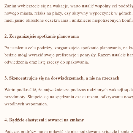
Zanim wybierzecie się na ‌wakacje, warto​ ustalić wspólny⁣ cel ‍podróż
nowego miasta, ​relaks⁤ na ⁤plaży, czy aktywny wypoczynek‌ w górach
mieli jasno określone oczekiwania i unikniecie niepotrzebnych​ konfl
2. Zorganizujcie spotkanie planowania
Po ustaleniu ⁢celu podróży, ​zorganizujcie spotkanie planowania,⁢ na k
⁣będzie mógł wyrazić swoje preferencje ‍i pomysły. Razem ustalcie h
odwiedzenia oraz listę rzeczy ‌do spakowania.
3.​ Skoncentrujcie się na doświadczeniach, a nie na rzeczach
Warto ⁢podkreślić, że najważniejsze podczas rodzinnych ⁢wakacji są do
przedmioty. Skupcie się ‍na spędzaniu⁤ czasu⁤ razem, odkrywaniu⁢ nowyc
wspólnych ​wspomnień.
4. Bądźcie elastyczni i otwarci⁤ na zmiany
Podczas ​podróży⁤ mogą⁤ pojawić się niespodziewane sytuacje ‌i zmian