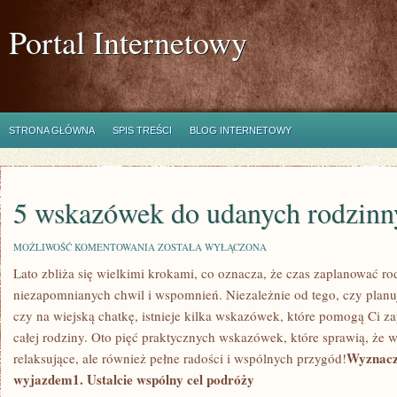
Portal Internetowy
STRONA GŁÓWNA
SPIS TREŚCI
BLOG INTERNETOWY
5 wskazówek do udanych rodzinn
5
MOŻLIWOŚĆ KOMENTOWANIA
ZOSTAŁA WYŁĄCZONA
WSKAZÓWEK
Lato zbliża się‌ wielkimi krokami,​ co oznacza, że czas⁤ zaplanować r
DO
UDANYCH
niezapomnianych chwil i wspomnień. Niezależnie ⁤od‍ tego, czy planu
RODZINNYCH
WAKACJI
czy na wiejską chatkę, ​istnieje kilka wskazówek, które pomogą Ci za
całej rodziny. Oto pięć praktycznych wskazówek, które sprawią, że wa
Wyznacz 
relaksujące,‌ ale również pełne ⁤radości i wspólnych przygód!
wyjazdem
1. Ustalcie⁢ wspólny cel podróży