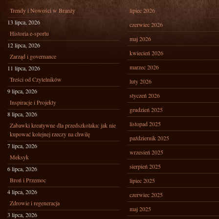
Trendy i Nowości w Branży
lipiec 2026
13 lipca, 2026
czerwiec 2026
Historia e-sportu
maj 2026
12 lipca, 2026
kwiecień 2026
Zarząd i governance
marzec 2026
11 lipca, 2026
Treści od Czytelników
luty 2026
9 lipca, 2026
styczeń 2026
Inspiracje i Projekty
grudzień 2025
8 lipca, 2026
listopad 2025
Zabawki kreatywne dla przedszkolaka: jak nie
kupować kolejnej rzeczy na chwilę
październik 2025
7 lipca, 2026
wrzesień 2025
Meksyk
sierpień 2025
6 lipca, 2026
Broń i Przemoc
lipiec 2025
4 lipca, 2026
czerwiec 2025
Zdrowie i regeneracja
maj 2025
3 lipca, 2026