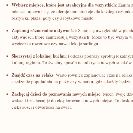
Wybierz miejsce, ⁤które jest atrakcyjne‍ dla wszystkich
: Zanim z
miejsce,​ upewnij⁢ się, że oferuje ono atrakcje dla każdego członka
rozrywki, plaża, ‌góry czy zabytkowe miasto.
Zaplanuj różnorodne aktywności
: Staraj ‌się uwzględnić w ‍plan
‌aktywności, ⁢które zainteresują ⁤wszystkich.⁢ Może ⁣to być wizyta
⁢wycieczka rowerowa czy nawet lekcje surfingu.
Skorzystaj ​z lokalnej kuchni
: Podczas podróży⁤ spróbuj ‌lokalnyc
kulturę regionu. To świetny sposób na‌ odkrycie nowych‌ smaków i
Znajdź czas⁤ na relaks
: Warto również zaplanować czas na ⁢relaks
spędzenie popołudnia na plaży czy w parku, gdzie każdy będzie‌ m
Zachęcaj dzieci do poznawania nowych miejsc
: Niech‌ Twoje⁢ dz
wakacji i zachęcaj je ‌do eksplorowania nowych miejsc. To⁣ dosko
ciekawości i otwartości na świat.