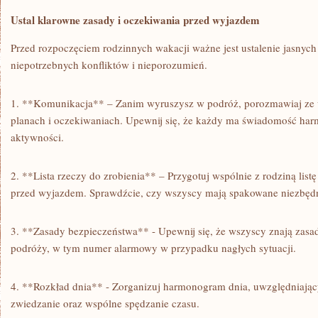
Ustal​ klarowne zasady i‍ oczekiwania przed⁤ wyjazdem
Przed rozpoczęciem ⁤rodzinnych wakacji ważne jest ⁢ustalenie jasnych 
niepotrzebnych konfliktów i‍ nieporozumień.⁣
1.⁣ **Komunikacja** – Zanim ⁤wyruszysz w podróż, porozmawiaj⁢ ze 
planach i oczekiwaniach. Upewnij się, że ​każdy ma świadomość⁣ h
⁢aktywności.
2. **Lista⁢ rzeczy do ​zrobienia**‌ – Przygotuj wspólnie z rodziną listę
przed ⁤wyjazdem. Sprawdźcie, czy wszyscy‍ mają spakowane niezbęd
3. **Zasady bezpieczeństwa** ⁤- Upewnij się, że wszyscy znają zasa
podróży, w tym numer alarmowy w przypadku nagłych⁣ sytuacji.
4. **Rozkład dnia** -‍ Zorganizuj‍ harmonogram‍ dnia, uwzględniając
zwiedzanie oraz wspólne spędzanie ‍czasu.