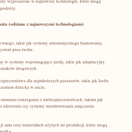
dy wyposażone w​ najnowsze ‍technologie, które mogą
 podróży.
auta ​rodzinne z​ najnowszymi technologiami:
ywnego, takie jak systemy automatycznego hamowania,
ystent pasa​ ruchu.
ny w systemy wspomagające jazdę, ⁤takie​ jak adaptacyjny
⁣ znaków drogowych.
zpieczeństwa dla najmłodszych pasażerów, takie ⁢jak Isofix
zczeniem dziecka w aucie.
temami ostrzegania o niebezpieczeństwach, takimi‌ jak⁢
m zderzeniu czy systemy‌ monitorowania zmęczenia
cji auta oraz materiałach użytych do produkcji, które ⁣mogą
ypadku.