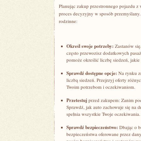
Planując ⁢zakup przestronnego pojazdu z w
proces decyzyjny ‍w sposób przemyślany. 
rodzinne:
Określ swoje potrzeby:
Zastanów się,
często przewozisz dodatkowych pasaż
pomoże​ określić liczbę siedzeń, jaki
Sprawdź dostępne opcje:
Na rynku zn
liczbą siedzeń. Przejrzyj oferty ⁢różn
Twoim potrzebom i oczekiwaniom.
Przetestuj
przed zakupem:⁤ Zanim pode
Sprawdź, ⁢jak auto zachowuje ⁢się⁤ na⁤
spełnia wszystkie Twoje oczekiwania.
Sprawdź bezpieczeństwo:
Dbając o be
bezpieczeństwa oferowane przez dany 