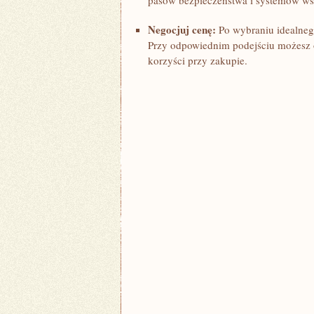
pasów ⁤bezpieczeństwa ⁢i systemów w
Negocjuj cenę:
‌Po‍ wybraniu idealneg
Przy odpowiednim podejściu​ możesz o
korzyści przy zakupie.