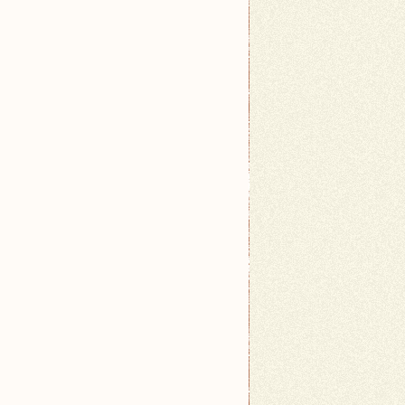
je wygodne miejsce podczas podróży.</li>
niej podróżujący.</li>
y ułatwią podróżowanie.</li>