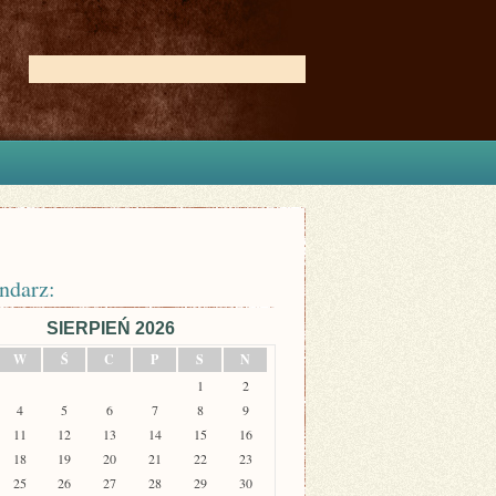
ndarz:
SIERPIEŃ 2026
W
Ś
C
P
S
N
1
2
4
5
6
7
8
9
11
12
13
14
15
16
18
19
20
21
22
23
25
26
27
28
29
30