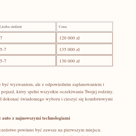
Liczba siedzeń
Cena
7
120 000⁤ zł
5-7
135 000 zł
5-7
130 000⁢ zł
że⁤ być wyzwaniem, ale z odpowiednim zaplanowaniem⁤ i
źć pojazd, który spełni wszystkie oczekiwania⁣ Twojej rodziny.
⁣ dokonać świadomego​ wyboru i cieszyć się komfortowymi⁢
z auto z ⁤najnowszymi technologiami
eczeństwo powinno być zawsze ⁣na pierwszym miejscu.⁣