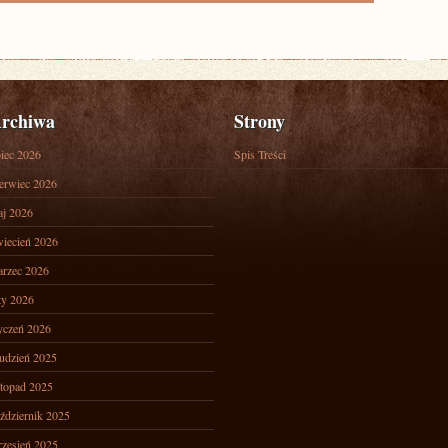
rchiwa
Strony
piec 2026
Spis Treści
erwiec 2026
j 2026
iecień 2026
rzec 2026
ty 2026
yczeń 2026
udzień 2025
stopad 2025
ździernik 2025
zesień 2025