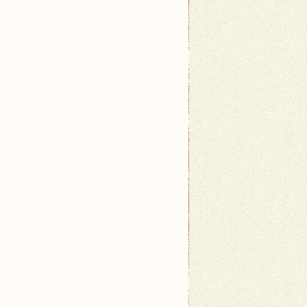
b rodziny.</li>
riały wnętrza ułatwią codzienne użytkowanie auta.<
członkowi rodziny, a podróże staną się jeszcze prz