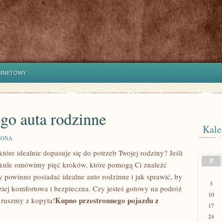
y
ERNETOWY
go auta rodzinne
Kale
ZONA
óre idealnie⁢ dopasuje się do ⁣potrzeb Twojej rodziny? ‍Jeśli
P
artykule omówimy pięć kroków, które pomogą Ci znaleźć
y powinno posiadać idealne auto rodzinne i jak sprawić, by​
3
dziej komfortowa i bezpieczna. Czy jesteś ‌gotowy ​na podróż
10
Kupno przestronnego pojazdu ​z‍
to ruszmy z kopyta!
17
24