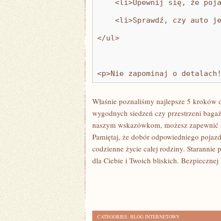
    <li>Upewnij się, że poj
    <li>Sprawdź, czy auto j
</ul>
<p>Nie zapominaj o detalach
Właśnie⁣ poznaliśmy najlepsze 5 kroków⁣ d
wygodnych ⁤siedzeń czy przestrzeni bagażo
naszym ⁤wskazówkom, możesz ⁢zapewnić sw
Pamiętaj, że dobór odpowiedniego ​pojazdu
codzienne życie całej rodziny. Starannie
dla Ciebie i Twoich bliskich. Bezpiecznej⁣
CATEGORIES:
BLOG INTERNETOWY