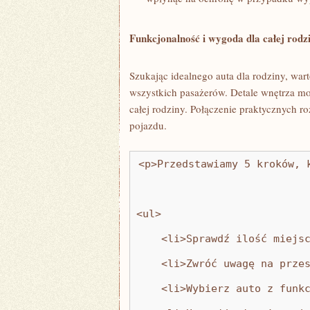
Funkcjonalność‌ i wygoda dla⁣ całej⁣ ro
Szukając ‍idealnego auta ⁤dla rodziny, wa
wszystkich pasażerów. Detale wnętrza mogą
‌całej‍ rodziny. Połączenie ​praktycznych
⁣pojazdu.
<p>Przedstawiamy 5 kroków, 
<ul>
    <li>Sprawdź ilość miejs
    <li>Zwróć uwagę na prze
    <li>Wybierz auto z funk