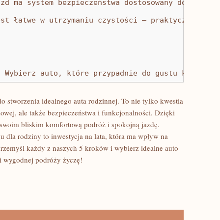
azd ma system bezpieczeństwa dostosowany do potrze
est łatwe w utrzymaniu czystości – praktyczne mate
! Wybierz auto, które przypadnie do gustu każdemu 
o stworzenia ‌idealnego auta rodzinnej. ⁣To nie tylko kwestia
wej, ale także bezpieczeństwa i ⁣funkcjonalności. Dzięki
oim bliskim‍ komfortową podróż i spokojną jazdę.‍
 dla rodziny to‌ inwestycja na lata, która ⁢ma wpływ na
 przemyśl każdy z naszych 5​ kroków i wybierz idealne auto
 i wygodnej ⁤podróży‌ życzę!