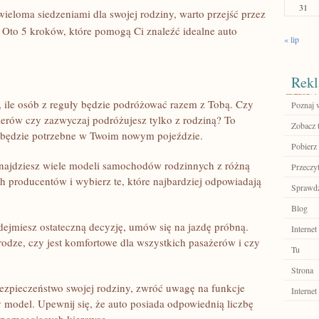
31
ieloma‌ siedzeniami dla swojej rodziny, warto przejść przez
Oto 5 kroków, które pomogą Ci‍ znaleźć idealne auto⁣
« lip
Rekl
⁢ ile osób z⁤ reguły będzie podróżować razem z Tobą. Czy
Poznaj 
erów czy zazwyczaj podróżujesz tylko z rodziną? To
Zobacz 
e ⁤będzie potrzebne w Twoim nowym‍ pojeździe.
Pobierz
ajdziesz wiele⁣ modeli samochodów rodzinnych ‍z różną
Przeczyt
ych producentów i wybierz te, które najbardziej⁤ odpowiadają
Sprawdź
Blog
jmiesz ⁣ostateczną decyzję,​ umów się na jazdę próbną.
Internet
 drodze, czy jest komfortowe dla wszystkich pasażerów i czy ​
Tu
Strona
zpieczeństwo swojej rodziny, zwróć‍ uwagę‍ na‌ funkcje⁢
Internet
model. Upewnij⁢ się, że auto posiada odpowiednią liczbę⁣