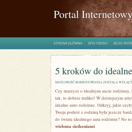
Portal Internetow
STRONA GŁÓWNA
SPIS TREŚCI
BLOG INT
5 kroków do idealne
5
MOŻLIWOŚĆ KOMENTOWANIA
ZOSTAŁA WYŁĄC
KROKÓW
Czy marzysz ​o idealnym aucie rodzinny, kt
DO
IDEALNEGO
tak, to dobrze trafiłeś! ⁤W dzisiejszym 
AUTA
RODZINNE
idealne auto rodzinne. Odkryj, jakie cech
Twoja podróż‌ z rodziną była jeszcze ⁢bar
do⁤ świata ​idealnego auta⁢ rodzinne? No‌ 
wieloma siedzeniami