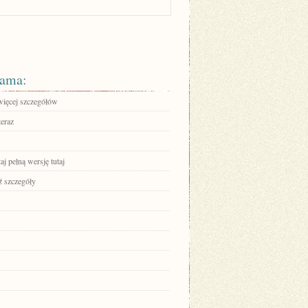
ama:
więcej szczegółów
teraz
aj pełną wersję tutaj
 szczegóły