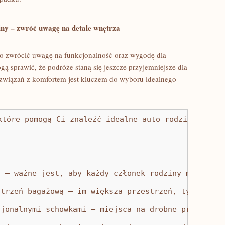
dziny – zwróć uwagę na detale wnętrza
rto zwrócić ⁤uwagę na funkcjonalność ‍oraz wygodę dla
 sprawić, że podróże staną⁢ się ⁤jeszcze przyjemniejsze​ dla
 rozwiązań z ⁤komfortem jest kluczem do wyboru idealnego
które pomogą Ci znaleźć idealne auto rodzinne:</p>
c – ważne jest, aby każdy członek rodziny miał swo
strzeń bagażową – im większa przestrzeń, tym wygod
cjonalnymi schowkami – miejsca na drobne przedmiot