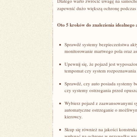
Dlatego warto zwrócić uwagę na samocho
zapewnić dużo większą ‌ochronę ‌podczas
Oto 5 kroków do ⁢znalezienia idealnego‌ 
Sprawdź systemy bezpieczeństwa akt
monitorowanie martwego pola ⁤oraz‌ as
Upewnij ‍się, że pojazd jest wyposażo
tempomat czy system ‌rozpoznawania
Sprawdź, czy auto posiada systemy be
czy ‌systemy ostrzegania ⁣przed opus
Wybierz pojazd z zaawansowanymi sys
automatyczne ostrzeganie o możliwy
⁣kierowcy.
Skup się również​ na jakości konstruk
wpłynąć na ochronę w ⁤przypadku w