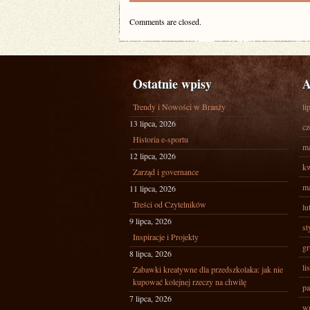
Comments are closed.
Ostatnie wpisy
A
Trendy i Nowości w Branży
li
13 lipca, 2026
cz
Historia e-sportu
ma
12 lipca, 2026
kw
Zarząd i governance
ma
11 lipca, 2026
Treści od Czytelników
lu
9 lipca, 2026
st
Inspiracje i Projekty
gr
8 lipca, 2026
li
Zabawki kreatywne dla przedszkolaka: jak nie
kupować kolejnej rzeczy na chwilę
pa
7 lipca, 2026
wr