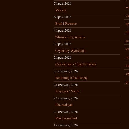
7 lipca, 2026
wr
Meksyk
si
6 lipca, 2026
Broń i Przemoc
li
4 lipca, 2026
cz
Zdrowie i regeneracja
ma
3 lipca, 2026
kw
Czytelnicy Wyjaśniają
ma
2 lipca, 2026
Ciekawostki i Giganty Świata
lu
30 czerwca, 2026
st
Technologie dla Planety
gr
27 czerwca, 2026
Przyszłość Nauki
22 czerwca, 2026
Eko-makijaż
20 czerwca, 2026
Makijaż gwiazd
19 czerwca, 2026