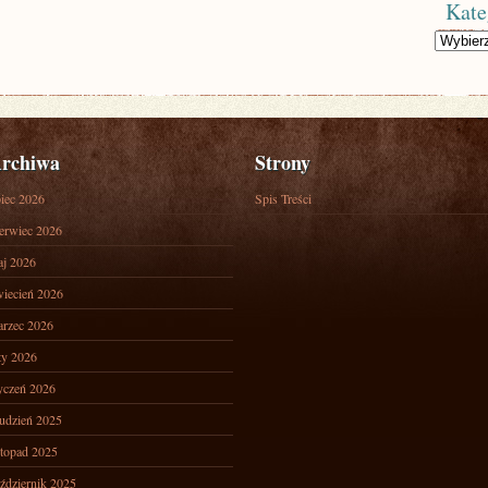
Kate
Kategorie
rchiwa
Strony
piec 2026
Spis Treści
erwiec 2026
j 2026
iecień 2026
rzec 2026
ty 2026
yczeń 2026
udzień 2025
stopad 2025
ździernik 2025