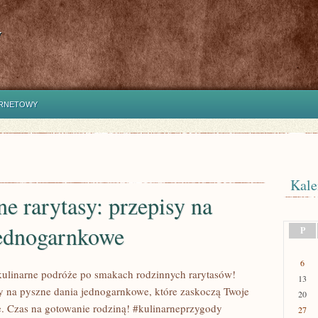
y
ERNETOWY
Kale
e rarytasy: przepisy na
jednogarnkowe
P
6
ulinarne podróże po smakach rodzinnych rarytasów!
13
y na pyszne dania jednogarnkowe, które zaskoczą Twoje
20
 Czas na gotowanie rodziną! #kulinarneprzygody
27