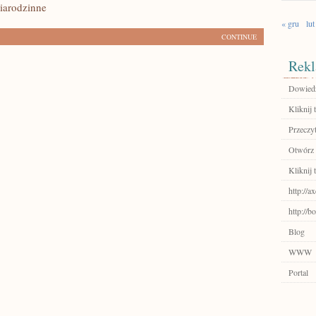
iarodzinne
« gru
lut
CONTINUE
Rekl
Dowiedz 
Kliknij 
Przeczyt
Otwórz 
Kliknij t
http://
http://
Blog
WWW
Portal