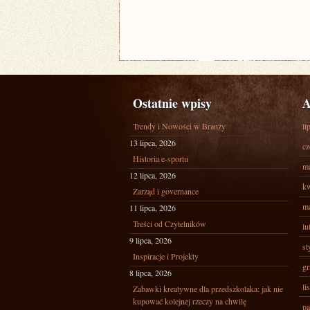
Ostatnie wpisy
A
Trendy i Nowości w Branży
li
13 lipca, 2026
cz
Historia e-sportu
ma
12 lipca, 2026
kw
Zarząd i governance
ma
11 lipca, 2026
Treści od Czytelników
lu
9 lipca, 2026
st
Inspiracje i Projekty
gr
8 lipca, 2026
li
Zabawki kreatywne dla przedszkolaka: jak nie
kupować kolejnej rzeczy na chwilę
pa