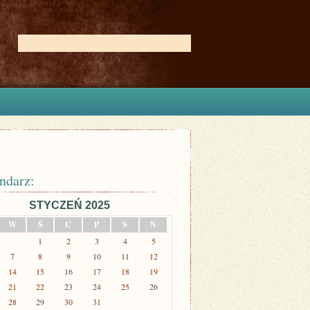
ndarz:
STYCZEŃ 2025
W
Ś
C
P
S
N
1
2
3
4
5
7
8
9
10
11
12
14
15
16
17
18
19
21
22
23
24
25
26
28
29
30
31