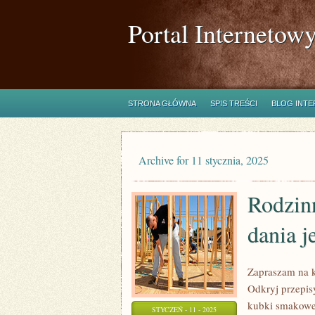
Portal Internetow
STRONA GŁÓWNA
SPIS TREŚCI
BLOG INT
Archive for 11 stycznia, 2025
Rodzinn
dania 
Zapraszam na k
Odkryj przepis
kubki smakowe.
STYCZEŃ - 11 - 2025