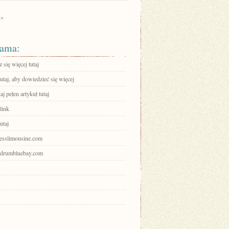
 »
ama:
się więcej tutaj
tutaj, aby dowiedzieć się więcej
aj pełen artykuł tutaj
link
utaj
axesslimousine.com
bodrumbluebay.com