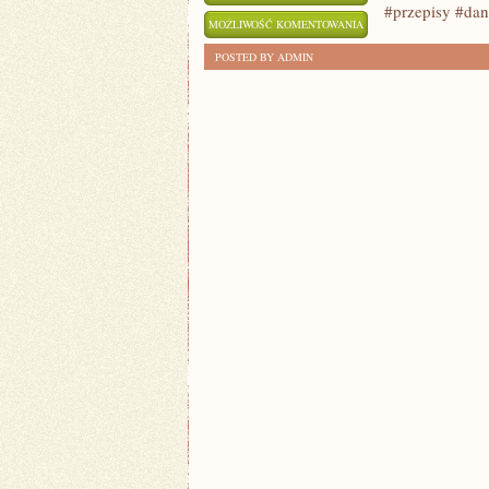
#przepisy #dan
RODZINNE
MOŻLIWOŚĆ KOMENTOWANIA
RARYTASY:
ZOSTAŁA WYŁĄCZONA
POSTED BY ADMIN
PRZEPISY
NA
DANIA
JEDNOGARNKOWE