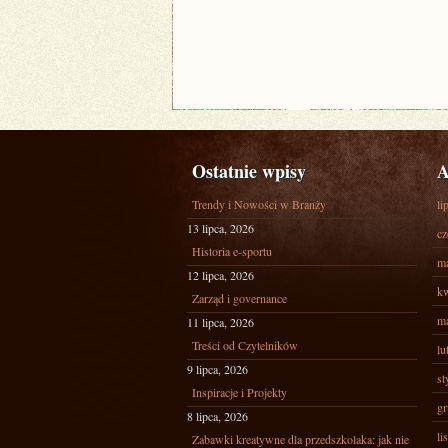
Ostatnie wpisy
A
Trendy i Nowości w Branży
li
13 lipca, 2026
cz
Historia e-sportu
ma
12 lipca, 2026
kw
Zarząd i governance
ma
11 lipca, 2026
Treści od Czytelników
lu
9 lipca, 2026
st
Inspiracje i Projekty
gr
8 lipca, 2026
li
Zabawki kreatywne dla przedszkolaka: jak nie