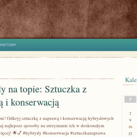
y
ERNETOWY
Kale
 na topie: Sztuczka z
ą i konserwacją
P
2
ie! Odkryj sztuczkę z naprawą i konserwacją hybrydowych
9
aj najlepsze sposoby na utrzymanie ich w doskonałym
16
 więcej! 🌟💅 #hybrydy #konserwacja #sztuczkanaprawa
23