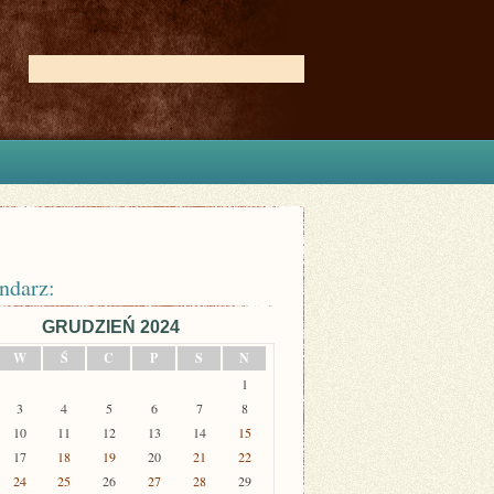
ndarz:
GRUDZIEŃ 2024
W
Ś
C
P
S
N
1
3
4
5
6
7
8
10
11
12
13
14
15
17
18
19
20
21
22
24
25
26
27
28
29