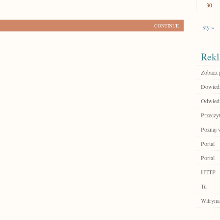
30
CONTINUE
sty »
Rekl
Zobacz p
Dowiedz 
Odwiedź
Przeczyt
Poznaj w
Portal
Portal
HTTP
Tu
Witryna