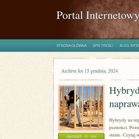
Portal Internetow
STRONA GŁÓWNA
SPIS TREŚCI
BLOG INT
Archive for 15 grudnia, 2024
Hybrydy
napraw
Hybrydy na top
paznokci. Pozn
stanie. Czytaj
GRUDZIEŃ - 15 - 2024