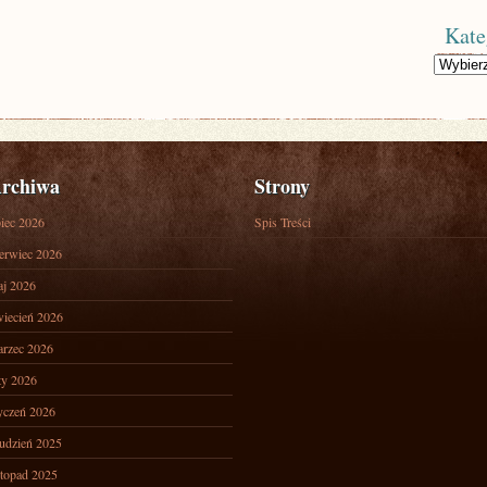
Kate
Kategorie
rchiwa
Strony
piec 2026
Spis Treści
erwiec 2026
j 2026
iecień 2026
rzec 2026
ty 2026
yczeń 2026
udzień 2025
stopad 2025