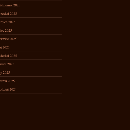
ździernik 2025
zesień 2025
erpień 2025
piec 2025
erwiec 2025
j 2025
iecień 2025
rzec 2025
ty 2025
yczeń 2025
udzień 2024