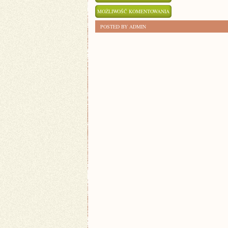
HYBRYDY
MOŻLIWOŚĆ KOMENTOWANIA
NA
ZOSTAŁA WYŁĄCZONA
POSTED BY ADMIN
TOPIE:
SZTUCZKA
Z
NAPRAWĄ
I
KONSERWACJĄ