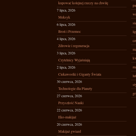
kupować kolejnej rzeczy na chwilę
pa
7 lipca, 2026
wr
Meksyk
si
6 lipca, 2026
Broń i Przemoc
li
4 lipca, 2026
cz
Zdrowie i regeneracja
ma
3 lipca, 2026
kw
Czytelnicy Wyjaśniają
ma
2 lipca, 2026
Ciekawostki i Giganty Świata
lu
30 czerwca, 2026
st
Technologie dla Planety
gr
27 czerwca, 2026
Przyszłość Nauki
22 czerwca, 2026
Eko-makijaż
20 czerwca, 2026
Makijaż gwiazd