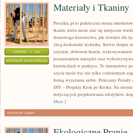
Materiały i Tkaniny
Proszkic.pl to praktyczna strona internet
tkanin, która może stać się miejscem wied
domowego krawiectwa, jak również dla tyc
chcą doskonalić technikę. Serwis skupia s
szyciem, doborem tkanin, wykonywaniem d
CZERWIEC - 4 - 2026
poznawaniem narzędzi oraz wykorzystywa
MATERIAŁY
MOŻLIWOŚĆ KOMENTOWANIA
krawieckich w praktyce. To internetowy po
I
ZOSTAŁA WYŁĄCZONA
szycie może być nie tylko codziennym zaj
TKANINY
formą wyrażania siebie. Polecamy Porady d
DIY – Projekty Krok po Kroku. Na stronie
dotyczących projektowania tekstyliów, dz
More ]
POSTED BY ADMIN
Ekologiczne Pranie