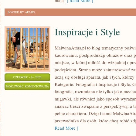
małą
[ Read More ]
POSTED BY ADMIN
Inspiracje i Style
MalwinaAtras.pl to blog tematyczny poś
kadrowaniu, postprodukcji obrazów oraz p
miejsce, w której miłość do wizualnej opo
podejściem. Strona może zainteresować za
uczą się obsługi aparatu, jak i tych, którz
CZERWIEC - 6 - 2026
Kategorie: Fotografia i Inspiracje i Style
INSPIRACJE
MOŻLIWOŚĆ KOMENTOWANIA
fotografia, rozumiana nie tylko jako mech
I
ZOSTAŁA WYŁĄCZONA
migawki, ale również jako sposób wyrażan
STYLE
znaleźć treści związane z perspektywą, a t
pełne charakteru. Dzięki temu MalwinaAtr
przewodnika dla osób, które chcą robić zd
Read More ]