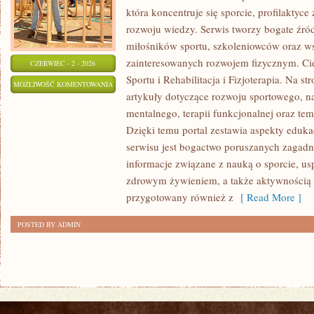
która koncentruje się sporcie, profilaktyce 
rozwoju wiedzy. Serwis tworzy bogate źród
miłośników sportu, szkoleniowców oraz w
zainteresowanych rozwojem fizycznym. Cie
CZERWIEC - 2 - 2026
Sportu i Rehabilitacja i Fizjoterapia. Na s
REHABILITACJA
MOŻLIWOŚĆ KOMENTOWANIA
artykuły dotyczące rozwoju sportowego,
I
ZOSTAŁA WYŁĄCZONA
mentalnego, terapii funkcjonalnej oraz te
FIZJOTERAPIA
Dzięki temu portal zestawia aspekty eduka
serwisu jest bogactwo poruszanych zagad
informacje związane z nauką o sporcie, 
zdrowym żywieniem, a także aktywnością r
przygotowany również z
[ Read More ]
POSTED BY ADMIN