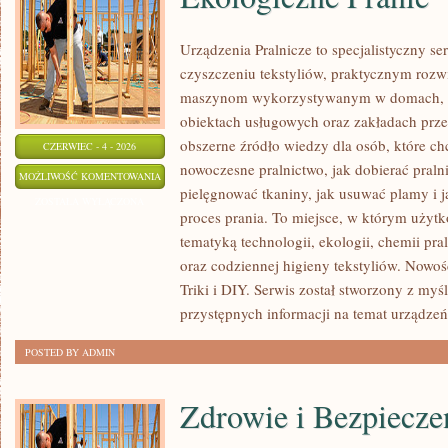
Urządzenia Pralnicze to specjalistyczny s
czyszczeniu tekstyliów, praktycznym rozw
maszynom wykorzystywanym w domach, fir
obiektach usługowych oraz zakładach prz
obszerne źródło wiedzy dla osób, które chc
CZERWIEC - 4 - 2026
nowoczesne pralnictwo, jak dobierać pralni
EKOLOGICZNE
MOŻLIWOŚĆ KOMENTOWANIA
pielęgnować tkaniny, jak usuwać plamy i 
PRANIE
ZOSTAŁA WYŁĄCZONA
proces prania. To miejsce, w którym użytk
tematyką technologii, ekologii, chemii pra
oraz codziennej higieny tekstyliów. Nowo
Triki i DIY. Serwis został stworzony z myś
przystępnych informacji na temat urządzeń
POSTED BY ADMIN
Zdrowie i Bezpiecze