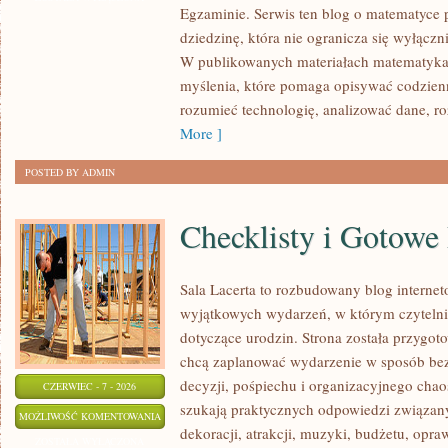
Egzaminie. Serwis ten blog o matematyce 
dziedzinę, która nie ogranicza się wyłącz
W publikowanych materiałach matematyka 
myślenia, które pomaga opisywać codzienn
rozumieć technologię, analizować dane, r
More ]
POSTED BY ADMIN
Checklisty i Gotowe
Sala Lacerta to rozbudowany blog interne
wyjątkowych wydarzeń, w którym czyteln
dotyczące urodzin. Strona została przygot
chcą zaplanować wydarzenie w sposób be
decyzji, pośpiechu i organizacyjnego chaos
CZERWIEC - 7 - 2026
szukają praktycznych odpowiedzi związan
CHECKLISTY
MOŻLIWOŚĆ KOMENTOWANIA
dekoracji, atrakcji, muzyki, budżetu, opr
I
ZOSTAŁA WYŁĄCZONA