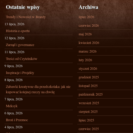
Ostatnie wpisy
Archiwa
Trendy i Nowości w Branży
lipiec 2026
13 lipca, 2026
czerwiec 2026
Historia e-sportu
maj 2026
12 lipca, 2026
kwiecień 2026
Zarząd i governance
marzec 2026
11 lipca, 2026
Treści od Czytelników
luty 2026
9 lipca, 2026
styczeń 2026
Inspiracje i Projekty
grudzień 2025
8 lipca, 2026
listopad 2025
Zabawki kreatywne dla przedszkolaka: jak nie
kupować kolejnej rzeczy na chwilę
październik 2025
7 lipca, 2026
wrzesień 2025
Meksyk
sierpień 2025
6 lipca, 2026
Broń i Przemoc
lipiec 2025
4 lipca, 2026
czerwiec 2025