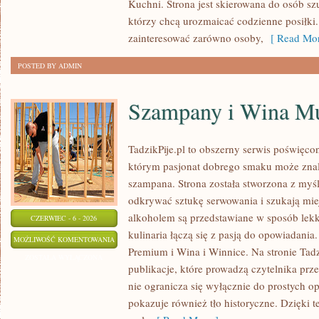
Kuchni. Strona jest skierowana do osób szu
którzy chcą urozmaicać codzienne posiłki
zainteresować zarówno osoby,
[ Read Mor
POSTED BY ADMIN
Szampany i Wina Mu
TadzikPije.pl to obszerny serwis poświęc
którym pasjonat dobrego smaku może znale
szampana. Strona została stworzona z myśl
odkrywać sztukę serwowania i szukają mie
alkoholem są przedstawiane w sposób lekk
CZERWIEC - 6 - 2026
kulinaria łączą się z pasją do opowiadania
SZAMPANY
MOŻLIWOŚĆ KOMENTOWANIA
Premium i Wina i Winnice. Na stronie Tadz
I
ZOSTAŁA WYŁĄCZONA
publikacje, które prowadzą czytelnika prze
WINA
nie ogranicza się wyłącznie do prostych o
MUSUJĄCE
pokazuje również tło historyczne. Dzięki 