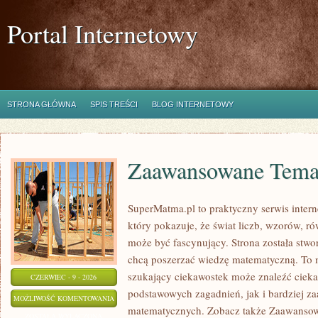
Portal Internetowy
STRONA GŁÓWNA
SPIS TREŚCI
BLOG INTERNETOWY
Zaawansowane Tema
SuperMatma.pl to praktyczny serwis inte
który pokazuje, że świat liczb, wzorów, r
może być fascynujący. Strona została stwo
chcą poszerzać wiedzę matematyczną. To m
szukający ciekawostek może znaleźć ciek
CZERWIEC - 9 - 2026
podstawowych zagadnień, jak i bardziej 
ZAAWANSOWANE
MOŻLIWOŚĆ KOMENTOWANIA
matematycznych. Zobacz także Zaawanso
TEMATY
ZOSTAŁA WYŁĄCZONA