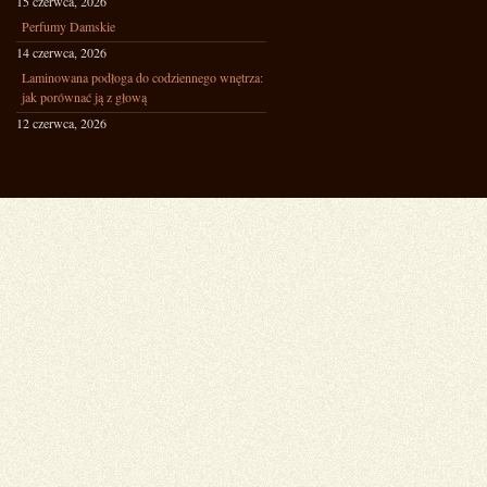
15 czerwca, 2026
Perfumy Damskie
14 czerwca, 2026
Laminowana podłoga do codziennego wnętrza:
jak porównać ją z głową
12 czerwca, 2026