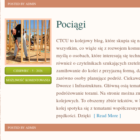
POSTED BY ADMIN
Pociągi
CTCU to kolejowy blog, które skupia się 
wszystkim, co wiąże się z rozwojem komun
myślą o osobach, które interesują się tech
również o czytelnikach szukających rzete
zamiłowanie do kolei z przyjazną formą, 
CZERWIEC - 5 - 2026
zarówno osoby planujące podróż. Ciekawe 
POCIĄGI
MOŻLIWOŚĆ KOMENTOWANIA
Dworce i Infrastruktura. Główną osią temat
ZOSTAŁA WYŁĄCZONA
podróżowanie torami. Na stronie można znal
kolejowych. To obszerny zbiór tekstów, w 
kolej spotyka się z tematami współczesnym
prędkości. Dzięki
[ Read More ]
POSTED BY ADMIN