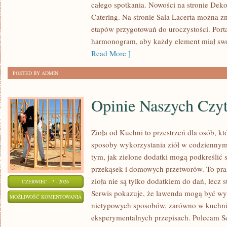
całego spotkania. Nowości na stronie Deko
GOTOWE
Catering. Na stronie Sala Lacerta można z
PLANY
etapów przygotowań do uroczystości. Port
harmonogram, aby każdy element miał swoj
Read More ]
POSTED BY ADMIN
Opinie Naszych Czy
Zioła od Kuchni to przestrzeń dla osób, 
sposoby wykorzystania ziół w codziennym 
tym, jak zielone dodatki mogą podkreślić
przekąsek i domowych przetworów. To pra
zioła nie są tylko dodatkiem do dań, lecz s
CZERWIEC - 7 - 2026
Serwis pokazuje, że lawenda mogą być wy
OPINIE
MOŻLIWOŚĆ KOMENTOWANIA
nietypowych sposobów, zarówno w kuchni t
NASZYCH
ZOSTAŁA WYŁĄCZONA
eksperymentalnych przepisach. Polecam Se
CZYTELNIKÓW