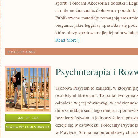
sportu. Polecam Akcesoria i dodatki i Legi
BIELIZNA
stronie można znaleźć obszerne poradniki
SPORTOWA
Publikowane materiały pomagają zrozumieć
biegania, jakie legginsy sprawdzą się pod
które bluzy sportowe najlepiej odpowiada
Read More ]
POSTED BY ADMIN
Psychoterapia i Roz
Tęczowa Przystań to zakątek, w którym psy
osobistymi historiami. To portal tworzona 
odnaleźć więcej równowagi w codziennoś
dobrze oddaje sens tego miejsca, ponieważ
bezpieczeństwem, a jednocześnie zaprasz
MAJ - 23 - 2026
dzieje się w człowieku. Polecamy Psycholo
PSYCHOTERAPIA
MOŻLIWOŚĆ KOMENTOWANIA
w Praktyce. Strona ma poradnikowy charak
I
ZOSTAŁA WYŁĄCZONA