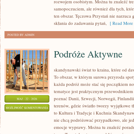
rozwojem osobistym. Można tu znaleźć treśc
ROZWÓJ
samopoczuciem, ale również dla tych, któr
ten obszar. Tęczowa Przystań nie narzuca 
skłania do zadawania pytań,
[ Read More 
POSTED BY ADMIN
Podróże Aktywne
skandynawski świat to kraina, które od da
To obszar, w którym surowa przyroda spot
każda podróż może stać się początkiem now
tematyce jest praktycznym przewodnikiem d
poznać Danii, Szwecji, Norwegii, Finlandii
MAJ - 22 - 2026
terenów, gdzie światło tworzy wyjątkowe t
PODRÓŻE
MOŻLIWOŚĆ KOMENTOWANIA
to Kultura i Tradycje i Kuchnia Skandynaws
AKTYWNE
ZOSTAŁA WYŁĄCZONA
nie chcą podróżować przypadkowo, ale je
emocje wyprawy. Można tu znaleźć poradn