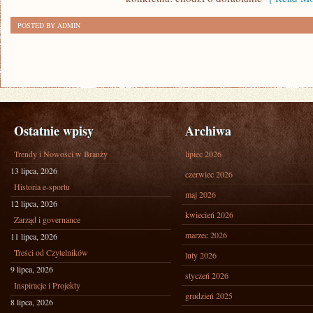
POSTED BY ADMIN
Ostatnie wpisy
Archiwa
Trendy i Nowości w Branży
lipiec 2026
13 lipca, 2026
czerwiec 2026
Historia e-sportu
maj 2026
12 lipca, 2026
kwiecień 2026
Zarząd i governance
marzec 2026
11 lipca, 2026
Treści od Czytelników
luty 2026
9 lipca, 2026
styczeń 2026
Inspiracje i Projekty
grudzień 2025
8 lipca, 2026