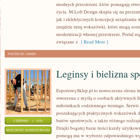
modnych przestrzeni, które pomagają stwo
INSPIRACJE
życia. M-Loft Design skupia się na prezen
jak i eklektycznych koncepcji urządzania
znajdzie tutaj wskazówki, które mogą zos
modernizacji własnej przestrzeni. Portal reg
związane z
[ Read More ]
POSTED BY ADMIN
Leginsy i bielizna s
EsportowySklep.pl to nowoczesna strona in
stworzona z myślą o osobach aktywnych fi
miłośnikach codziennego treningu. Serwis 
poszukujących praktycznych wskazówek d
butów sportowych, a także różnego rodzaj
CZERWIEC - 1 - 2026
Dzięki bogatej bazie treści każdy użytkow
LEGINSY
MOŻLIWOŚĆ KOMENTOWANIA
pomogą mu w wyborze odpowiedniego wyp
I
ZOSTAŁA WYŁĄCZONA