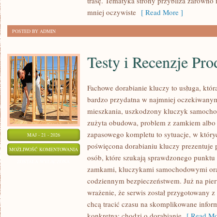
trasę. Tematyka strony przybliża zarówno 
mniej oczywiste
[ Read More ]
POSTED BY ADMIN
Testy i Recenzje Pr
Fachowe dorabianie kluczy to usługa, która
bardzo przydatna w najmniej oczekiwany
mieszkania, uszkodzony kluczyk samochodo
zużyta obudowa, problem z zamkiem albo
zapasowego kompletu to sytuacje, w któryc
MAJ - 21 - 2026
poświęcona dorabianiu kluczy prezentuje 
TESTY
MOŻLIWOŚĆ KOMENTOWANIA
osób, które szukają sprawdzonego punktu 
I
ZOSTAŁA WYŁĄCZONA
zamkami, kluczykami samochodowymi ora
RECENZJE
codziennym bezpieczeństwem. Już na pier
PRODUKTÓW
wrażenie, że serwis został przygotowany z 
chcą tracić czasu na skomplikowane inform
konkretna: chodzi o dorabianie
[ Read Mo