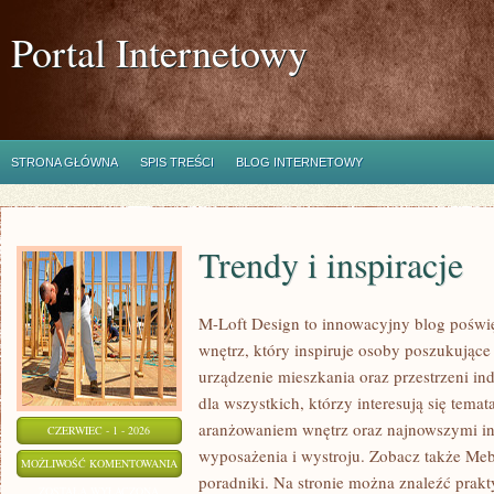
Portal Internetowy
STRONA GŁÓWNA
SPIS TREŚCI
BLOG INTERNETOWY
Trendy i inspiracje
M-Loft Design to innowacyjny blog poświę
wnętrz, który inspiruje osoby poszukując
urządzenie mieszkania oraz przestrzeni ind
dla wszystkich, którzy interesują się tem
aranżowaniem wnętrz oraz najnowszymi in
CZERWIEC - 1 - 2026
wyposażenia i wystroju. Zobacz także Mebl
TRENDY
MOŻLIWOŚĆ KOMENTOWANIA
poradniki. Na stronie można znaleźć prakt
I
ZOSTAŁA WYŁĄCZONA