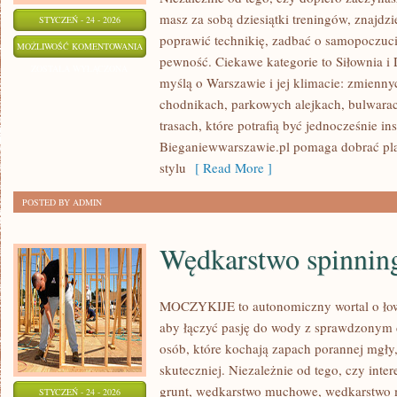
masz za sobą dziesiątki treningów, znajd
STYCZEŃ - 24 - 2026
poprawić technikię, zadbać o samopoczuc
TRENING
MOŻLIWOŚĆ KOMENTOWANIA
pewność. Ciekawe kategorie to Siłownia i 
INTERWAŁOWY
ZOSTAŁA WYŁĄCZONA
myślą o Warszawie i jej klimacie: zmienny
(HIIT)
chodnikach, parkowych alejkach, bulwarach
trasach, które potrafią być jednocześnie ins
Bieganiewwarszawie.pl pomaga dobrać pl
stylu
[ Read More ]
POSTED BY ADMIN
Wędkarstwo spinnin
MOCZYKIJE to autonomiczny wortal o łowie
aby łączyć pasję do wody z sprawdzonym 
osób, które kochają zapach porannej mgły,
skuteczniej. Niezależnie od tego, czy inter
grunt, wędkarstwo muchowe, wędkarstwo 
STYCZEŃ - 24 - 2026