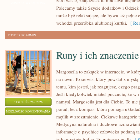
zero waste, znajdziesz tu mnóstwo inspira
DO
ZOSTAŁA WYŁĄCZONA
Polecamy także Szycie dodatków i Odzież h
SZYCIA
może być relaksujące, ale bywa też pełne 
I
wchodzi przeróbka ulubionej kurtki,
[ Rea
AKCESORIA
POSTED BY ADMIN
Runy i ich znaczenie
Margoseila to zakątek w internecie, w kt
na nowo. To serwis, który powstał z myślą 
temu, kim jesteś, jak reagujesz, czego pra
Jeśli kiedykolwiek miałeś poczucie, że w 
namysł, Margoseila jest dla Ciebie. To nie 
STYCZEŃ - 26 - 2026
porad, lecz kompas, która pomaga układać
RUNY
MOŻLIWOŚĆ KOMENTOWANIA
mętlik w zrozumienie. Ciekawe kategorie to
I
ZOSTAŁA WYŁĄCZONA
Medycyna naturalna i duchowe uzdrawiani
ICH
informacje o psychice człowieka podaną ta
ZNACZENIE
jednocześnie trafna. To uniwersum dla
[ R