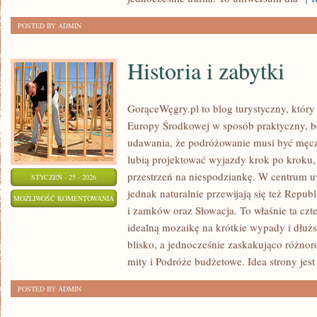
POSTED BY ADMIN
Historia i zabytki
GorąceWęgry.pl to blog turystyczny, który
Europy Środkowej w sposób praktyczny, b
udawania, że podróżowanie musi być męczą
lubią projektować wyjazdy krok po kroku, 
przestrzeń na niespodziankę. W centrum uw
STYCZEŃ - 25 - 2026
jednak naturalnie przewijają się też Repub
HISTORIA
MOŻLIWOŚĆ KOMENTOWANIA
i zamków oraz Słowacja. To właśnie ta czte
I
ZOSTAŁA WYŁĄCZONA
idealną mozaikę na krótkie wypady i dłuższ
ZABYTKI
blisko, a jednocześnie zaskakująco różnor
mity i Podróże budżetowe. Idea strony jest 
POSTED BY ADMIN