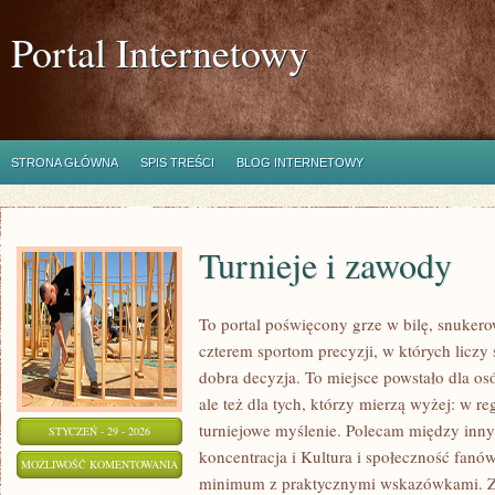
Portal Internetowy
STRONA GŁÓWNA
SPIS TREŚCI
BLOG INTERNETOWY
Turnieje i zawody
To portal poświęcony grze w bilę, snukerow
czterem sportom precyzji, w których liczy 
dobra decyzja. To miejsce powstało dla osó
ale też dla tych, którzy mierzą wyżej: w re
turniejowe myślenie. Polecam między inny
STYCZEŃ - 29 - 2026
koncentracja i Kultura i społeczność fanów
TURNIEJE
MOŻLIWOŚĆ KOMENTOWANIA
minimum z praktycznymi wskazówkami. Znaj
I
ZOSTAŁA WYŁĄCZONA