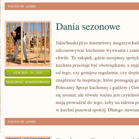
POSTED BY ADMIN
Dania sezonowe
JakieSmaki.pl to internetowy magazyn kuli
odczarowywać kuchenne wyzwania i zamie
chwile. To zakątek, gdzie receptury spotyk
kuchnia przestaje być obowiązkiem, a staj
od tego, czy gotujesz regularnie, czy dopi
STYCZEŃ - 28 - 2026
znajdziesz tu inspiracje, które pomagają go
DANIA
MOŻLIWOŚĆ KOMENTOWANIA
Polecamy Sprzęt kuchenny i gadżety i Got
SEZONOWE
ZOSTAŁA WYŁĄCZONA
się aromat, ale równie ważna jest czytelno
mają prowadzić do tego, żeby na talerzu po
w kuchni panował spokój. Dlatego stawia
POSTED BY ADMIN