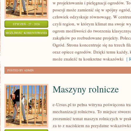
w projektowaniu i pielęgnacji ogrodów. To
posesji może zamienić się w spójny ogród,
człowiek odzyskuje równowagę. W centrum t
czyli region, w którym klimat ma swoje wy
STYCZEŃ - 27 - 2026
ogrom możliwości do tworzenia klasyczny
KWIATY
MOŻLIWOŚĆ KOMENTOWANIA
zakątków po rozbudowane projekty. Polec
I
ZOSTAŁA WYŁĄCZONA
Ogród. Strona koncentruje się na trzech fi
KOMPOZYCJE
oraz opiece ogrodów. Dzięki temu każdy, k
ROŚLINNE
może znaleźć tu konkretne wskazówki
[ R
POSTED BY ADMIN
Maszyny rolnicze
e-Ursus.pl to pełna witryna poświęcona tr
mechanizacji rolnictwa. To miejsce stworz
zrozumieć temat maszyn rolniczych w prak
za to z naciskiem na przydatne wskazówki.