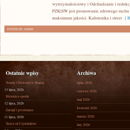
wytrzymałościowy i Odchudzanie i redukcj
PZKiSW jest promowanie zdrowego ruch
maksimum jakości. Kalistenika i street
[ R
POSTED BY ADMIN
Ostatnie wpisy
Archiwa
Trendy i Nowości w Branży
lipiec 2026
13 lipca, 2026
czerwiec 2026
Historia e-sportu
maj 2026
12 lipca, 2026
kwiecień 2026
Zarząd i governance
marzec 2026
11 lipca, 2026
Treści od Czytelników
luty 2026