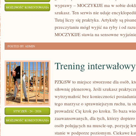
wyprawy – MOCZYKIJE ma w sobie dokładn
WĘDKARSTWO
MOŻLIWOŚĆ KOMENTOWANIA
szukasz. Ten serwis nie udaje encyklopedi
SPINNINGOWE
ZOSTAŁA WYŁĄCZONA
Tutaj liczy się praktyka. Artykuły są pisa
przeczytaniu mógł wyjść na ryby i od raz
MOCZYKIJE stawia na sensowne wyjaśnien
POSTED BY ADMIN
Trening interwałowy
PZKiSW to miejsce stworzone dla osób, któ
siłownię plenerową. Jeśli szukasz praktyc
wytrzymałość bez konieczności posiadani
tego marzysz o sprawniejszym ruchu, ta str
prowadzić Cię krok po kroku. To baza wie
STYCZEŃ - 24 - 2026
zaawansowanych, dla tych, którzy dopiero 
TRENING
MOŻLIWOŚĆ KOMENTOWANIA
osób polujących na muscle-up, pozycję le
INTERWAŁOWY
ZOSTAŁA WYŁĄCZONA
stanie w podporze poziomym. Ciekawe kat
(HIIT)