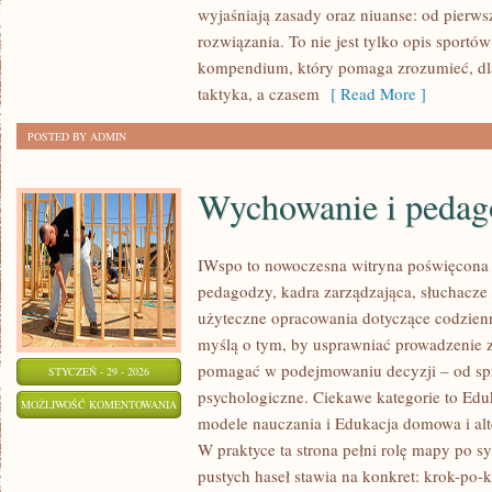
wyjaśniają zasady oraz niuanse: od pierws
ZAWODY
rozwiązania. To nie jest tylko opis sport
kompendium, który pomaga zrozumieć, d
taktyka, a czasem
[ Read More ]
POSTED BY ADMIN
Wychowanie i pedag
IWspo to nowoczesna witryna poświęcona 
pedagodzy, kadra zarządzająca, słuchacze
użyteczne opracowania dotyczące codzienn
myślą o tym, by usprawniać prowadzenie z
pomagać w podejmowaniu decyzji – od sp
STYCZEŃ - 29 - 2026
psychologiczne. Ciekawe kategorie to Edu
WYCHOWANIE
MOŻLIWOŚĆ KOMENTOWANIA
modele nauczania i Edukacja domowa i al
I
ZOSTAŁA WYŁĄCZONA
W praktyce ta strona pełni rolę mapy po s
PEDAGOGIKA
pustych haseł stawia na konkret: krok-po-k