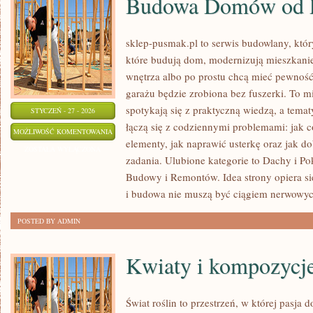
Budowa Domów od 
sklep-pusmak.pl to serwis budowlany, któr
które budują dom, modernizują mieszkanie,
wnętrza albo po prostu chcą mieć pewnoś
garażu będzie zrobiona bez fuszerki. To m
spotykają się z praktyczną wiedzą, a temat
STYCZEŃ - 27 - 2026
łączą się z codziennymi problemami: jak 
BUDOWA
MOŻLIWOŚĆ KOMENTOWANIA
elementy, jak naprawić usterkę oraz jak d
DOMÓW
ZOSTAŁA WYŁĄCZONA
zadania. Ulubione kategorie to Dachy i P
OD
Budowy i Remontów. Idea strony opiera si
PODSTAW
i budowa nie muszą być ciągiem nerwowyc
POSTED BY ADMIN
Kwiaty i kompozycje
Świat roślin to przestrzeń, w której pasja d