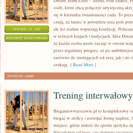
Dream Team Łódź – Aerial, Pole Dance, Fit
osób, które chcą połączyć artystyczną akt
się w kierunku świadomości ciała. To przes
czują, że taniec w powietrzu oraz pole potr
ale też realnie wspierają kondycję. Poleca
STYCZEŃ - 24 - 2026
w różnych krajach i tradycjach. Idea Drea
TECHNIKA
MOŻLIWOŚĆ KOMENTOWANIA
że każda osoba może zacząć w swoim tem
TANECZNA
ZOSTAŁA WYŁĄCZONA
przez regularny progres, aż po ambitniejsz
zarówno do startujących od zera, jak i do
szukają
[ Read More ]
POSTED BY ADMIN
Trening interwałowy
Bieganiewwarszawie.pl to kompleksowy ser
biegać w stolicy i rozwijać formę mądrze, 
miejsce, gdzie miłość do sportu spotyka 
Niezależnie od tego, czy dopiero zaczyna