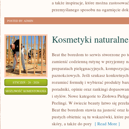
a także inspiracje, które można zastosować 
przemyślanego sposobu na ogarnięcie do
POSTED BY ADMIN
Kosmetyki naturalne
Beat the boredom to serwis stworzone po t
zamienić codzienną rutynę w przyjemny na
preparatach pielęgnacyjnych, kompozycja
paznokciowych. Jeśli szukasz konkretnych
rozumieć formułę i wybierać produkty bard
STYCZEŃ - 28 - 2026
poradniki, opinie oraz rankingi dopasowa
KOSMETYKI
MOŻLIWOŚĆ KOMENTOWANIA
i stylów. Nowe kategorie to Ziołowa Pielę
NATURALNE
ZOSTAŁA WYŁĄCZONA
Peelingi. W świecie beauty łatwo się prze
Beat the boredom stawia na jasność oraz k
pustych obietnic są tu wskazówki, które p
skóry, a także do pory
[ Read More ]