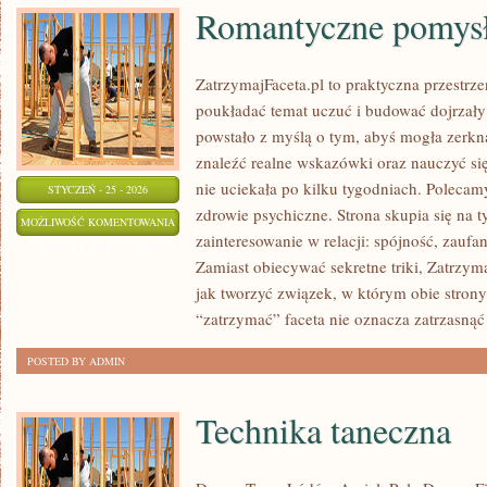
Romantyczne pomys
ZatrzymajFaceta.pl to praktyczna przestrze
poukładać temat uczuć i budować dojrzały 
powstało z myślą o tym, abyś mogła zerkną
znaleźć realne wskazówki oraz nauczyć si
nie uciekała po kilku tygodniach. Polecamy
STYCZEŃ - 25 - 2026
zdrowie psychiczne. Strona skupia się na 
ROMANTYCZNE
MOŻLIWOŚĆ KOMENTOWANIA
zainteresowanie w relacji: spójność, zaufa
POMYSŁY
ZOSTAŁA WYŁĄCZONA
Zamiast obiecywać sekretne triki, Zatrzym
jak tworzyć związek, w którym obie stron
“zatrzymać” faceta nie oznacza zatrzasnąć
POSTED BY ADMIN
Technika taneczna