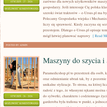
zarówno dla nowych użytkowników maszyn
STYCZEŃ - 27 - 2026
gospodarzy. Jeśli interesuje Cię polska kla
MASZYNY
MOŻLIWOŚĆ KOMENTOWANIA
szeroki świat traktorów – e-Ursus.pl ma b
ROLNICZE
ZOSTAŁA WYŁĄCZONA
Polecamy Gospodarka wiejska i Mechanizac
liczy się sprawność. Kiedy zaczyna się sez
przestojem. Dlatego e-Ursus.pl opisuje te
mógł łatwiej planować naprawy
[ Read Mo
POSTED BY ADMIN
Maszyny do szycia i 
Paramedicshop.pl to przestrzeń dla osób, 
oraz odmienianie ubrań tak, by z pozorni
unikalne stylizacje. To strona, na której li
radość z tego, że własnymi rękami można s
do sylwetki, charakteru i codziennego życi
STYCZEŃ - 26 - 2026
garderoba była trafiona w punkt, a jednoc
MASZYNY
MOŻLIWOŚĆ KOMENTOWANIA