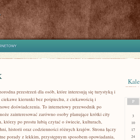
y
ERNETOWY
k
Kale
norodna przestrzeń dla osób, które interesują się turystyką i
ciekawe kierunki bez pośpiechu, z ciekawością i
P
 nowe doświadczenia. To internetowy przewodnik po
 może zainteresować zarówno osoby planujące krótki city
3
ch, którzy po prostu lubią czytać o świecie, kulturach,
10
hni, historii oraz codzienności różnych krajów. Strona łączy
17
tne porady z lekkim, przystępnym sposobem opowiadania,
24