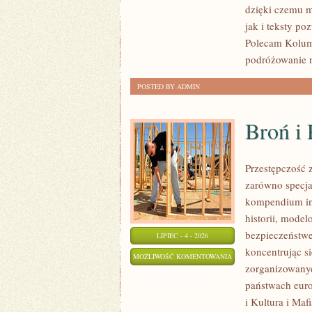
dzięki czemu m
jak i teksty po
Polecam Kolumb
podróżowanie n
POSTED BY ADMIN
Broń i
Przestępczość 
zarówno specja
kompendium in
historii, mode
bezpieczeństwe
LIPIEC - 4 - 2026
koncentrując s
BROŃ
MOŻLIWOŚĆ KOMENTOWANIA
zorganizowanyc
I
ZOSTAŁA WYŁĄCZONA
państwach euro
PRZEMOC
i Kultura i Maf