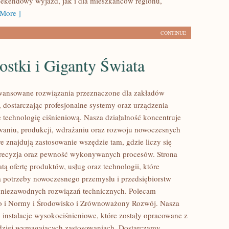
ekendowy wyjazd, jak i dla mieszkańców regionu,
More ]
CONTINUE
stki i Giganty Świata
ansowane rozwiązania przeznaczone dla zakładów
 dostarczając profesjonalne systemy oraz urządzenia
 technologię ciśnieniową. Nasza działalność koncentruje
owaniu, produkcji, wdrażaniu oraz rozwoju nowoczesnych
e znajdują zastosowanie wszędzie tam, gdzie liczy się
precyzja oraz pewność wykonywanych procesów. Strona
tą ofertę produktów, usług oraz technologii, które
 potrzeby nowoczesnego przemysłu i przedsiębiorstw
 niezawodnych rozwiązań technicznych. Polecam
o i Normy i Środowisko i Zrównoważony Rozwój. Nasza
e instalacje wysokociśnieniowe, które zostały opracowane z
dziej wymagających zastosowaniach. Dostarczamy