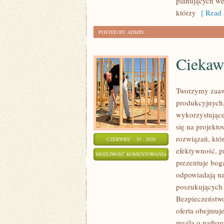
planujących we
którzy
[ Read 
POSTED BY ADMIN
Ciekawo
Tworzymy zaaw
produkcyjnych,
wykorzystujące
się na projekt
rozwiązań, któr
CZERWIEC - 30 - 2026
efektywność, 
CIEKAWOSTKI
MOŻLIWOŚĆ KOMENTOWANIA
prezentuje boga
I
ZOSTAŁA WYŁĄCZONA
odpowiadają na
GIGANTY
poszukujących
ŚWIATA
Bezpieczeństw
oferta obejmuj
myślą o najbar