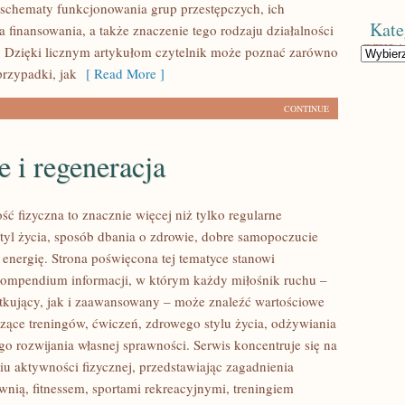
 schematy funkcjonowania grup przestępczych, ich
Kate
ła finansowania, a także znaczenie tego rodzaju działalności
. Dzięki licznym artykułom czytelnik może poznać zarówno
Kategorie
przypadki, jak
[ Read More ]
CONTINUE
 i regeneracja
ść fizyczna to znacznie więcej niż tylko regularne
styl życia, sposób dbania o zdrowie, dobre samopoczucie
 energię. Strona poświęcona tej tematyce stanowi
ompendium informacji, w którym każdy miłośnik ruchu –
kujący, jak i zaawansowany – może znaleźć wartościowe
czące treningów, ćwiczeń, zdrowego stylu życia, odżywiania
o rozwijania własnej sprawności. Serwis koncentruje się na
u aktywności fizycznej, przedstawiając zagadnienia
wnią, fitnessem, sportami rekreacyjnymi, treningiem