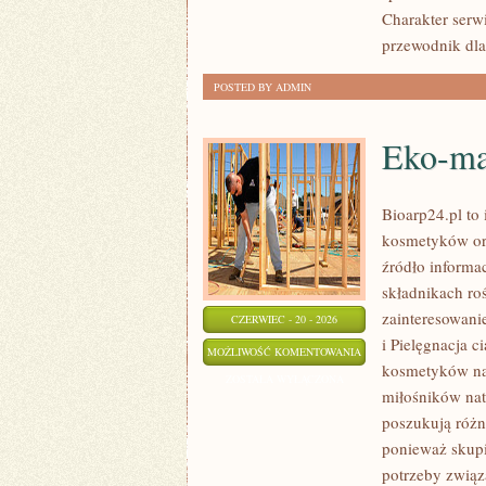
Charakter serw
przewodnik dla 
POSTED BY ADMIN
Eko-ma
Bioarp24.pl to 
kosmetyków org
źródło informac
składnikach roś
zainteresowani
CZERWIEC - 20 - 2026
i Pielęgnacja 
EKO-
MOŻLIWOŚĆ KOMENTOWANIA
kosmetyków na
MAKIJAŻ
ZOSTAŁA WYŁĄCZONA
miłośników nat
poszukują różn
ponieważ skupi
potrzeby związ