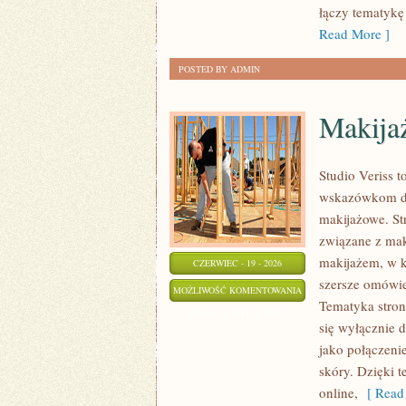
łączy tematykę
Read More ]
POSTED BY ADMIN
Makija
Studio Veriss 
wskazówkom dla
makijażowe. St
związane z mak
makijażem, w k
CZERWIEC - 19 - 2026
szersze omówie
MAKIJAŻ
MOŻLIWOŚĆ KOMENTOWANIA
Tematyka stron
GWIAZD
ZOSTAŁA WYŁĄCZONA
się wyłącznie 
jako połączeni
skóry. Dzięki 
online,
[ Read 