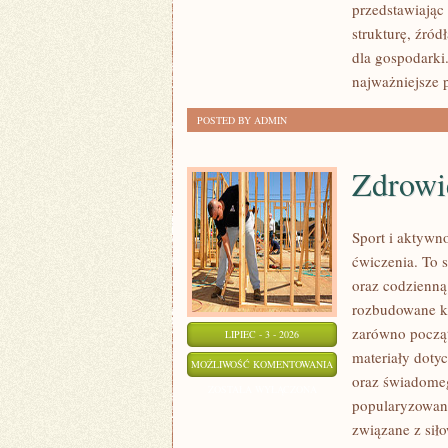
przedstawiając
strukturę, źród
dla gospodarki
najważniejsze 
POSTED BY ADMIN
Zdrowie
Sport i aktywno
ćwiczenia. To 
oraz codzienną
rozbudowane k
zarówno począt
LIPIEC - 3 - 2026
materiały doty
ZDROWIE
MOŻLIWOŚĆ KOMENTOWANIA
oraz świadomeg
I
ZOSTAŁA WYŁĄCZONA
popularyzowani
REGENERACJA
związane z siło