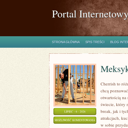
Portal Internetow
STRONA GŁÓWNA
SPIS TREŚCI
BLOG INT
Meksy
Cherrish to róż
chcą poznawać 
otwartością na
świecie, który
break, jak i ty
LIPIEC - 6 - 2026
atrakcjach, kuc
MEKSYK
MOŻLIWOŚĆ KOMENTOWANIA
w sobie przyda
ZOSTAŁA WYŁĄCZONA