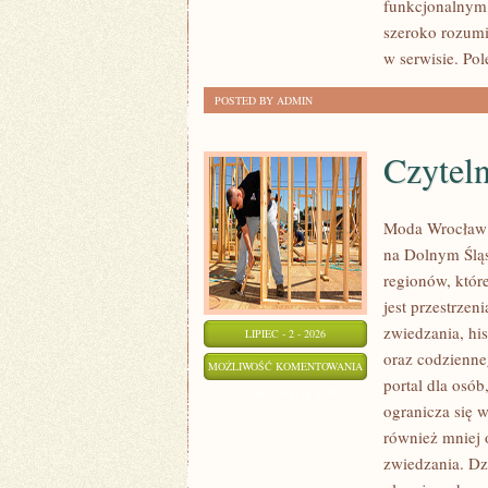
funkcjonalnym,
szeroko rozumi
w serwisie. Pol
POSTED BY ADMIN
Czyteln
Moda Wrocław t
na Dolnym Ślą
regionów, któr
jest przestrzen
zwiedzania, his
LIPIEC - 2 - 2026
oraz codzienne
CZYTELNICY
MOŻLIWOŚĆ KOMENTOWANIA
portal dla osób
WYJAŚNIAJĄ
ZOSTAŁA WYŁĄCZONA
ogranicza się w
również mniej 
zwiedzania. Dz