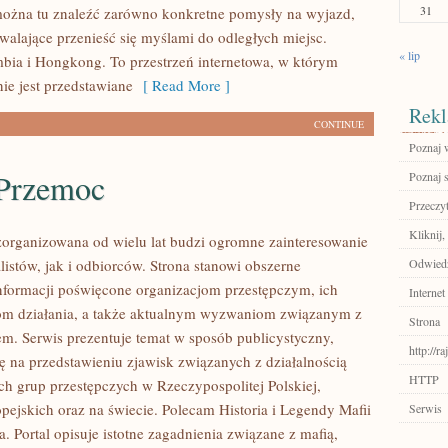
31
ożna tu znaleźć zarówno konkretne pomysły na wyjazd,
zwalające przenieść się myślami do odległych miejsc.
« lip
ia i Hongkong. To przestrzeń internetowa, w którym
ie jest przedstawiane
[ Read More ]
Rekl
CONTINUE
Poznaj w
 Przemoc
Poznaj 
Przeczyt
Kliknij,
zorganizowana od wielu lat budzi ogromne zainteresowanie
listów, jak i odbiorców. Strona stanowi obszerne
Odwiedź
formacji poświęcone organizacjom przestępczym, ich
Internet
lom działania, a także aktualnym wyzwaniom związanym z
Strona
m. Serwis prezentuje temat w sposób publicystyczny,
http://r
ię na przedstawieniu zjawisk związanych z działalnością
HTTP
h grup przestępczych w Rzeczypospolitej Polskiej,
pejskich oraz na świecie. Polecam Historia i Legendy Mafii
Serwis
ia. Portal opisuje istotne zagadnienia związane z mafią,