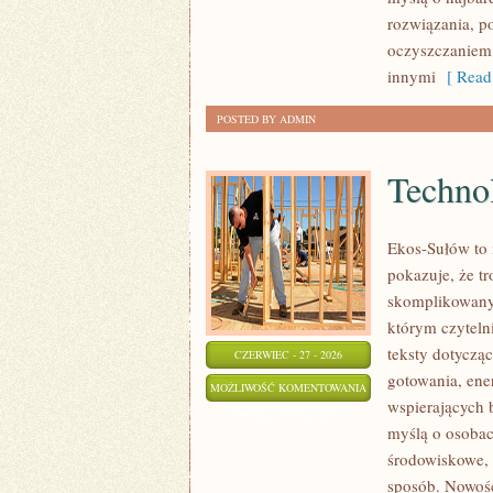
rozwiązania, p
oczyszczaniem
innymi
[ Read
POSTED BY ADMIN
Technol
Ekos-Sułów to 
pokazuje, że t
skomplikowanyc
którym czyteln
teksty dotycz
CZERWIEC - 27 - 2026
gotowania, ene
TECHNOLOGIE
MOŻLIWOŚĆ KOMENTOWANIA
wspierających 
DLA
ZOSTAŁA WYŁĄCZONA
myślą o osoba
PLANETY
środowiskowe, 
sposób. Nowośc