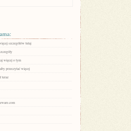
ama:
ięcej szczegółów tutaj
szczegóły
aj więcej o tym
 aby przeczytać więcej
 teraz
ajeware.com