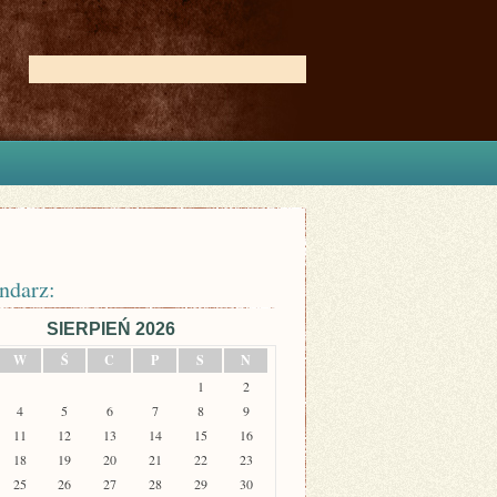
ndarz:
SIERPIEŃ 2026
W
Ś
C
P
S
N
1
2
4
5
6
7
8
9
11
12
13
14
15
16
18
19
20
21
22
23
25
26
27
28
29
30