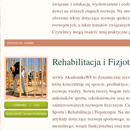
związane z edukacją, wychowaniem i co
BEZPIECZEŃSTWO
dzieci na różnych etapach rozwoju. Na str
obszerne teksty dotyczące rozwoju społecz
rozwojowych, a także tematów związanych 
Czytelnicy mogą znaleźć tutaj praktyczne
POSTED BY ADMIN
Rehabilitacja i Fizjo
serwis AkademikaWF to dynamicznie rozwij
która koncentruje się sporcie, profilaktyce 
rozwoju wiedzy. Serwis tworzy bogate źród
miłośników sportu, szkoleniowców oraz w
zainteresowanych rozwojem fizycznym. Cie
CZERWIEC - 2 - 2026
Sportu i Rehabilitacja i Fizjoterapia. Na s
REHABILITACJA
MOŻLIWOŚĆ KOMENTOWANIA
artykuły dotyczące rozwoju sportowego,
I
ZOSTAŁA WYŁĄCZONA
mentalnego, terapii funkcjonalnej oraz te
FIZJOTERAPIA