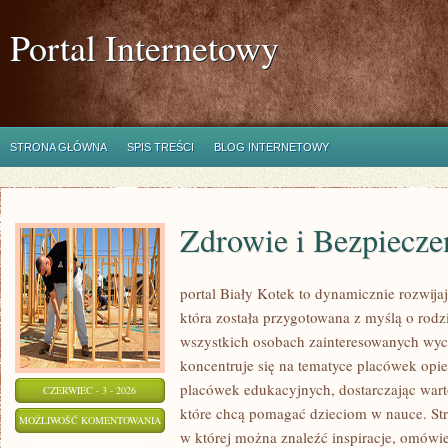
Portal Internetowy
STRONA GŁÓWNA
SPIS TREŚCI
BLOG INTERNETOWY
Zdrowie i Bezpiecze
portal Biały Kotek to dynamicznie rozwijaj
która została przygotowana z myślą o rod
wszystkich osobach zainteresowanych wyc
koncentruje się na tematyce placówek opi
placówek edukacyjnych, dostarczając wart
CZERWIEC - 3 - 2026
które chcą pomagać dzieciom w nauce. Str
ZDROWIE
MOŻLIWOŚĆ KOMENTOWANIA
w której można znaleźć inspiracje, omówie
I
ZOSTAŁA WYŁĄCZONA