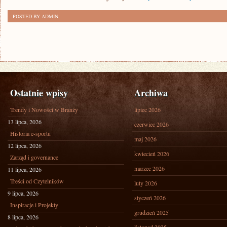
POSTED BY ADMIN
Ostatnie wpisy
Archiwa
Trendy i Nowości w Branży
lipiec 2026
13 lipca, 2026
czerwiec 2026
Historia e-sportu
maj 2026
12 lipca, 2026
kwiecień 2026
Zarząd i governance
marzec 2026
11 lipca, 2026
Treści od Czytelników
luty 2026
9 lipca, 2026
styczeń 2026
Inspiracje i Projekty
grudzień 2025
8 lipca, 2026