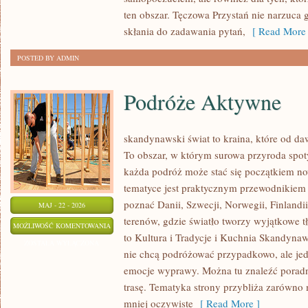
ten obszar. Tęczowa Przystań nie narzuca 
skłania do zadawania pytań,
[ Read More 
POSTED BY ADMIN
Podróże Aktywne
skandynawski świat to kraina, które od da
To obszar, w którym surowa przyroda spot
każda podróż może stać się początkiem now
tematyce jest praktycznym przewodnikiem d
poznać Danii, Szwecji, Norwegii, Finlandii
MAJ - 22 - 2026
terenów, gdzie światło tworzy wyjątkowe t
PODRÓŻE
MOŻLIWOŚĆ KOMENTOWANIA
to Kultura i Tradycje i Kuchnia Skandynaws
AKTYWNE
ZOSTAŁA WYŁĄCZONA
nie chcą podróżować przypadkowo, ale je
emocje wyprawy. Można tu znaleźć poradn
trasę. Tematyka strony przybliża zarówno 
mniej oczywiste
[ Read More ]