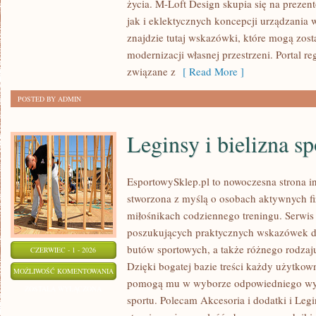
życia. M-Loft Design skupia się na prezen
jak i eklektycznych koncepcji urządzania
znajdzie tutaj wskazówki, które mogą zos
modernizacji własnej przestrzeni. Portal reg
związane z
[ Read More ]
POSTED BY ADMIN
Leginsy i bielizna s
EsportowySklep.pl to nowoczesna strona in
stworzona z myślą o osobach aktywnych fi
miłośnikach codziennego treningu. Serwis 
poszukujących praktycznych wskazówek d
butów sportowych, a także różnego rodzaj
CZERWIEC - 1 - 2026
Dzięki bogatej bazie treści każdy użytkow
LEGINSY
MOŻLIWOŚĆ KOMENTOWANIA
pomogą mu w wyborze odpowiedniego wyp
I
ZOSTAŁA WYŁĄCZONA
sportu. Polecam Akcesoria i dodatki i Legi
BIELIZNA