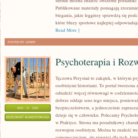
stronie można znaleźć obszerne poradniki
SPORTOWA
Publikowane materiały pomagają zrozumieć
biegania, jakie legginsy sprawdzą się pod
które bluzy sportowe najlepiej odpowiada
Read More ]
POSTED BY ADMIN
Psychoterapia i Roz
Tęczowa Przystań to zakątek, w którym psy
osobistymi historiami. To portal tworzona 
odnaleźć więcej równowagi w codziennoś
dobrze oddaje sens tego miejsca, ponieważ
bezpieczeństwem, a jednocześnie zaprasz
MAJ - 23 - 2026
dzieje się w człowieku. Polecamy Psycholo
PSYCHOTERAPIA
MOŻLIWOŚĆ KOMENTOWANIA
w Praktyce. Strona ma poradnikowy charak
I
ZOSTAŁA WYŁĄCZONA
rozwojem osobistym. Można tu znaleźć treśc
ROZWÓJ
samopoczuciem, ale również dla tych, któr