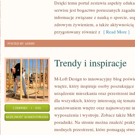
Dzięki temu portal zestawia aspekty eduka
serwisu jest bogactwo poruszanych zagad
informacje związane z nauką o sporcie, 
zdrowym żywieniem, a także aktywnością r
przygotowany również z
[ Read More ]
POSTED BY ADMIN
Trendy i inspiracje
M-Loft Design to innowacyjny blog poświę
wnętrz, który inspiruje osoby poszukując
urządzenie mieszkania oraz przestrzeni ind
dla wszystkich, którzy interesują się tem
aranżowaniem wnętrz oraz najnowszymi in
CZERWIEC - 1 - 2026
wyposażenia i wystroju. Zobacz także Mebl
TRENDY
MOŻLIWOŚĆ KOMENTOWANIA
poradniki. Na stronie można znaleźć prakt
I
ZOSTAŁA WYŁĄCZONA
modnych przestrzeni, które pomagają stwo
INSPIRACJE