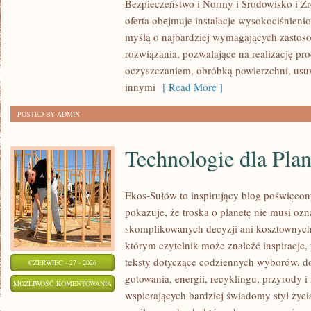
Bezpieczeństwo i Normy i Środowisko i 
oferta obejmuje instalacje wysokociśnieni
myślą o najbardziej wymagających zastos
rozwiązania, pozwalające na realizację p
oczyszczaniem, obróbką powierzchni, us
innymi
[ Read More ]
POSTED BY ADMIN
Technologie dla Plan
Ekos-Sułów to inspirujący blog poświęcon
pokazuje, że troska o planetę nie musi oz
skomplikowanych decyzji ani kosztownych
którym czytelnik może znaleźć inspiracje,
teksty dotyczące codziennych wyborów, d
CZERWIEC - 27 - 2026
gotowania, energii, recyklingu, przyrody
TECHNOLOGIE
MOŻLIWOŚĆ KOMENTOWANIA
wspierających bardziej świadomy styl życi
DLA
ZOSTAŁA WYŁĄCZONA