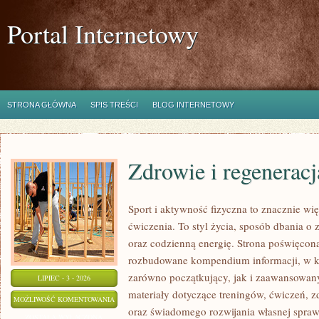
Portal Internetowy
STRONA GŁÓWNA
SPIS TREŚCI
BLOG INTERNETOWY
Zdrowie i regeneracj
Sport i aktywność fizyczna to znacznie wię
ćwiczenia. To styl życia, sposób dbania o
oraz codzienną energię. Strona poświęcona
rozbudowane kompendium informacji, w k
zarówno początkujący, jak i zaawansowan
LIPIEC - 3 - 2026
materiały dotyczące treningów, ćwiczeń, z
ZDROWIE
MOŻLIWOŚĆ KOMENTOWANIA
oraz świadomego rozwijania własnej sprawn
I
ZOSTAŁA WYŁĄCZONA