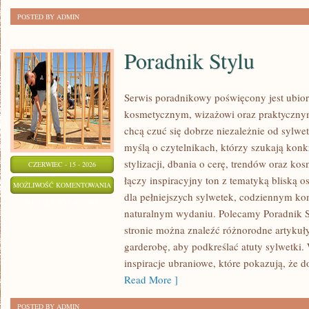
POSTED BY ADMIN
Poradnik Stylu
Serwis poradnikowy poświęcony jest ubior
kosmetycznym, wizażowi oraz praktyczny
chcą czuć się dobrze niezależnie od sylwet
myślą o czytelnikach, którzy szukają kon
stylizacji, dbania o cerę, trendów oraz ko
CZERWIEC - 15 - 2026
łączy inspiracyjny ton z tematyką bliską o
PORADNIK
MOŻLIWOŚĆ KOMENTOWANIA
dla pełniejszych sylwetek, codziennym k
STYLU
ZOSTAŁA WYŁĄCZONA
naturalnym wydaniu. Polecamy Poradnik St
stronie można znaleźć różnorodne artykuł
garderobę, aby podkreślać atuty sylwetki
inspiracje ubraniowe, które pokazują, że d
Read More ]
POSTED BY ADMIN