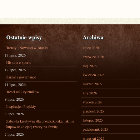
Ostatnie wpisy
Archiwa
Trendy i Nowości w Branży
lipiec 2026
13 lipca, 2026
czerwiec 2026
Historia e-sportu
maj 2026
12 lipca, 2026
kwiecień 2026
Zarząd i governance
marzec 2026
11 lipca, 2026
Treści od Czytelników
luty 2026
9 lipca, 2026
styczeń 2026
Inspiracje i Projekty
grudzień 2025
8 lipca, 2026
listopad 2025
Zabawki kreatywne dla przedszkolaka: jak nie
kupować kolejnej rzeczy na chwilę
październik 2025
7 lipca, 2026
wrzesień 2025