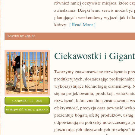
również mniej oczywiste miejsca, które c
zwiedzania. Dzięki temu serwis może być
planujących weekendowy wyjazd, jak i dl
którzy
[ Read More ]
POSTED BY ADMIN
Ciekawostki i Gigan
Tworzymy zaawansowane rozwiązania prz
produkcyjnych, dostarczając profesjonaln
wykorzystujące technologię ciśnieniową. N
się na projektowaniu, produkcji, wdrażan
rozwiązań, które znajdują zastosowanie wsz
CZERWIEC - 30 - 2026
efektywność, precyzja oraz pewność wyk
CIEKAWOSTKI
MOŻLIWOŚĆ KOMENTOWANIA
prezentuje bogatą ofertę produktów, usług 
I
ZOSTAŁA WYŁĄCZONA
odpowiadają na potrzeby nowoczesnego pr
GIGANTY
poszukujących niezawodnych rozwiązań t
ŚWIATA