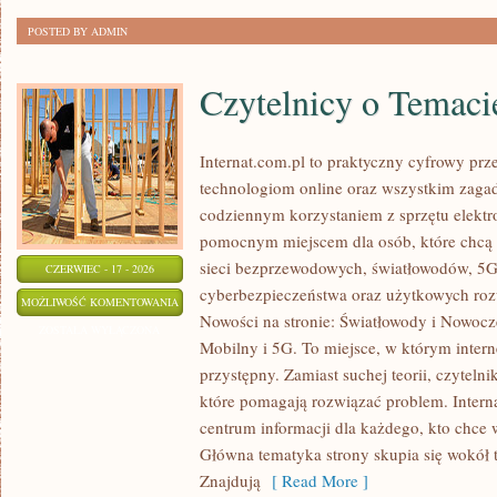
POSTED BY ADMIN
Czytelnicy o Temaci
Internat.com.pl to praktyczny cyfrowy pr
technologiom online oraz wszystkim zagad
codziennym korzystaniem z sprzętu elektr
pomocnym miejscem dla osób, które chcą 
sieci bezprzewodowych, światłowodów, 5G
CZERWIEC - 17 - 2026
cyberbezpieczeństwa oraz użytkowych roz
CZYTELNICY
MOŻLIWOŚĆ KOMENTOWANIA
Nowości na stronie: Światłowody i Nowocze
O
ZOSTAŁA WYŁĄCZONA
Mobilny i 5G. To miejsce, w którym inter
TEMACIE
przystępny. Zamiast suchej teorii, czyteln
które pomagają rozwiązać problem. Intern
centrum informacji dla każdego, kto chce 
Główna tematyka strony skupia się wokół 
Znajdują
[ Read More ]