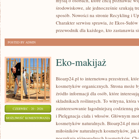
myślą o osobach, które chcą poznawać w
PLANETY
środowiskowe, ale jednocześnie szukają tr
sposób. Nowości na stronie Recykling i U
Charakter serwisu sprawia, że Ekos-Sułów
przewodnik dla każdego, kto zastanawia si
POSTED BY ADMIN
Eko-makijaż
Bioarp24.pl to internetowa przestrzeń, któ
kosmetyków organicznych. Strona może by
źródło informacji dla osób, które interesu
składnikach roślinnych. To witryna, która 
zainteresowanie łagodniejszą codzienną p
CZERWIEC - 20 - 2026
i Pielęgnacja ciała i włosów. Głównym mot
EKO-
MOŻLIWOŚĆ KOMENTOWANIA
kosmetyków naturalnych. Bioarp24.pl moż
MAKIJAŻ
ZOSTAŁA WYŁĄCZONA
miłośników naturalnych kosmetyków, jak 
poszukują różnorodnych kosmetyków. Chara