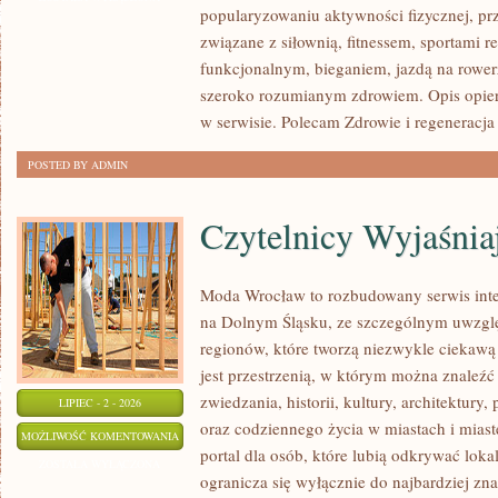
popularyzowaniu aktywności fizycznej, pr
REGENERACJA
związane z siłownią, fitnessem, sportami r
funkcjonalnym, bieganiem, jazdą na rowerz
szeroko rozumianym zdrowiem. Opis opier
w serwisie. Polecam Zdrowie i regeneracja i
POSTED BY ADMIN
Czytelnicy Wyjaśnia
Moda Wrocław to rozbudowany serwis inte
na Dolnym Śląsku, ze szczególnym uwzgl
regionów, które tworzą niezwykle ciekawą 
jest przestrzenią, w którym można znaleźć 
zwiedzania, historii, kultury, architektury,
LIPIEC - 2 - 2026
oraz codziennego życia w miastach i mias
CZYTELNICY
MOŻLIWOŚĆ KOMENTOWANIA
portal dla osób, które lubią odkrywać lok
WYJAŚNIAJĄ
ZOSTAŁA WYŁĄCZONA
ogranicza się wyłącznie do najbardziej zna