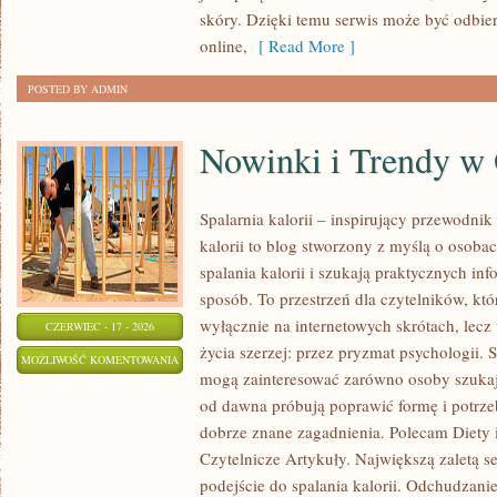
skóry. Dzięki temu serwis może być odbie
online,
[ Read More ]
POSTED BY ADMIN
Nowinki i Trendy w
Spalarnia kalorii – inspirujący przewodni
kalorii to blog stworzony z myślą o osoba
spalania kalorii i szukają praktycznych in
sposób. To przestrzeń dla czytelników, któ
wyłącznie na internetowych skrótach, lecz
CZERWIEC - 17 - 2026
życia szerzej: przez pryzmat psychologii. 
NOWINKI
MOŻLIWOŚĆ KOMENTOWANIA
mogą zainteresować zarówno osoby szukają
I
ZOSTAŁA WYŁĄCZONA
od dawna próbują poprawić formę i potrze
TRENDY
dobrze znane zagadnienia. Polecam Diety 
W
Czytelnicze Artykuły. Największą zaletą s
ODCHUDZANIU
podejście do spalania kalorii. Odchudzani