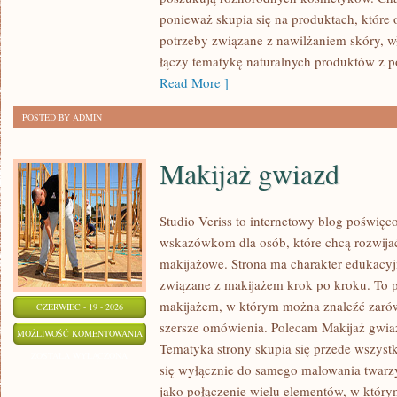
ponieważ skupia się na produktach, które
potrzeby związane z nawilżaniem skóry, wł
łączy tematykę naturalnych produktów z p
Read More ]
POSTED BY ADMIN
Makijaż gwiazd
Studio Veriss to internetowy blog poświę
wskazówkom dla osób, które chcą rozwijać
makijażowe. Strona ma charakter edukacyj
związane z makijażem krok po kroku. To p
makijażem, w którym można znaleźć zarówn
CZERWIEC - 19 - 2026
szersze omówienia. Polecam Makijaż gwiaz
MAKIJAŻ
MOŻLIWOŚĆ KOMENTOWANIA
Tematyka strony skupia się przede wszystk
GWIAZD
ZOSTAŁA WYŁĄCZONA
się wyłącznie do samego malowania twarzy
jako połączenie wielu elementów, w który