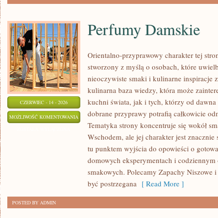
Perfumy Damskie
Orientalno-przyprawowy charakter tej stron
stworzony z myślą o osobach, które uwiel
nieoczywiste smaki i kulinarne inspiracje 
kulinarna baza wiedzy, która może zainte
kuchni świata, jak i tych, którzy od dawn
CZERWIEC - 14 - 2026
dobrane przyprawy potrafią całkowicie odm
PERFUMY
MOŻLIWOŚĆ KOMENTOWANIA
Tematyka strony koncentruje się wokół s
DAMSKIE
ZOSTAŁA WYŁĄCZONA
Wschodem, ale jej charakter jest znacznie
tu punktem wyjścia do opowieści o gotowani
domowych eksperymentach i codziennym 
smakowych. Polecamy Zapachy Niszowe i T
być postrzegana
[ Read More ]
POSTED BY ADMIN