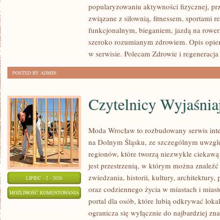
popularyzowaniu aktywności fizycznej, pr
REGENERACJA
związane z siłownią, fitnessem, sportami r
funkcjonalnym, bieganiem, jazdą na rowerz
szeroko rozumianym zdrowiem. Opis opier
w serwisie. Polecam Zdrowie i regeneracja i
POSTED BY ADMIN
Czytelnicy Wyjaśnia
Moda Wrocław to rozbudowany serwis inte
na Dolnym Śląsku, ze szczególnym uwzgl
regionów, które tworzą niezwykle ciekawą 
jest przestrzenią, w którym można znaleźć 
zwiedzania, historii, kultury, architektury,
LIPIEC - 2 - 2026
oraz codziennego życia w miastach i mias
CZYTELNICY
MOŻLIWOŚĆ KOMENTOWANIA
portal dla osób, które lubią odkrywać lok
WYJAŚNIAJĄ
ZOSTAŁA WYŁĄCZONA
ogranicza się wyłącznie do najbardziej zna