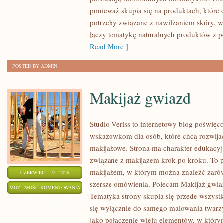
ponieważ skupia się na produktach, które
potrzeby związane z nawilżaniem skóry, wł
łączy tematykę naturalnych produktów z p
Read More ]
POSTED BY ADMIN
Makijaż gwiazd
Studio Veriss to internetowy blog poświę
wskazówkom dla osób, które chcą rozwijać
makijażowe. Strona ma charakter edukacyj
związane z makijażem krok po kroku. To p
makijażem, w którym można znaleźć zarówn
CZERWIEC - 19 - 2026
szersze omówienia. Polecam Makijaż gwiaz
MAKIJAŻ
MOŻLIWOŚĆ KOMENTOWANIA
Tematyka strony skupia się przede wszystk
GWIAZD
ZOSTAŁA WYŁĄCZONA
się wyłącznie do samego malowania twarzy
jako połączenie wielu elementów, w który