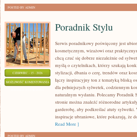
POSTED BY ADMIN
Poradnik Stylu
Serwis poradnikowy poświęcony jest ubior
kosmetycznym, wizażowi oraz praktyczny
chcą czuć się dobrze niezależnie od sylwet
myślą o czytelnikach, którzy szukają kon
stylizacji, dbania o cerę, trendów oraz ko
CZERWIEC - 15 - 2026
łączy inspiracyjny ton z tematyką bliską o
PORADNIK
MOŻLIWOŚĆ KOMENTOWANIA
dla pełniejszych sylwetek, codziennym k
STYLU
ZOSTAŁA WYŁĄCZONA
naturalnym wydaniu. Polecamy Poradnik St
stronie można znaleźć różnorodne artykuł
garderobę, aby podkreślać atuty sylwetki
inspiracje ubraniowe, które pokazują, że d
Read More ]
POSTED BY ADMIN