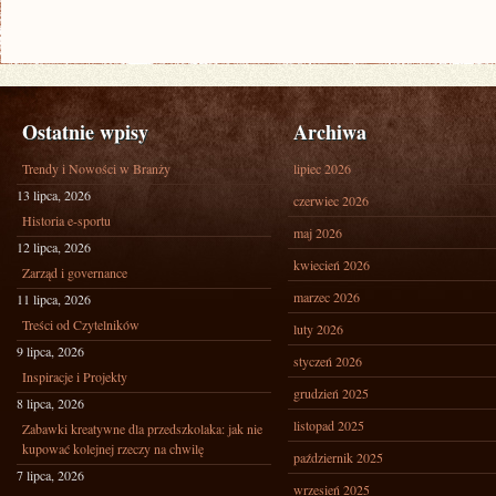
Ostatnie wpisy
Archiwa
Trendy i Nowości w Branży
lipiec 2026
13 lipca, 2026
czerwiec 2026
Historia e-sportu
maj 2026
12 lipca, 2026
kwiecień 2026
Zarząd i governance
marzec 2026
11 lipca, 2026
Treści od Czytelników
luty 2026
9 lipca, 2026
styczeń 2026
Inspiracje i Projekty
grudzień 2025
8 lipca, 2026
listopad 2025
Zabawki kreatywne dla przedszkolaka: jak nie
kupować kolejnej rzeczy na chwilę
październik 2025
7 lipca, 2026
wrzesień 2025