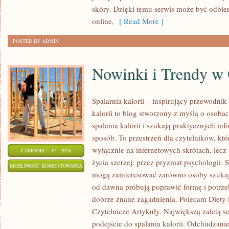
skóry. Dzięki temu serwis może być odbie
online,
[ Read More ]
POSTED BY ADMIN
Nowinki i Trendy w
Spalarnia kalorii – inspirujący przewodni
kalorii to blog stworzony z myślą o osoba
spalania kalorii i szukają praktycznych in
sposób. To przestrzeń dla czytelników, któ
wyłącznie na internetowych skrótach, lecz
CZERWIEC - 17 - 2026
życia szerzej: przez pryzmat psychologii. 
NOWINKI
MOŻLIWOŚĆ KOMENTOWANIA
mogą zainteresować zarówno osoby szukają
I
ZOSTAŁA WYŁĄCZONA
od dawna próbują poprawić formę i potrze
TRENDY
dobrze znane zagadnienia. Polecam Diety 
W
Czytelnicze Artykuły. Największą zaletą s
ODCHUDZANIU
podejście do spalania kalorii. Odchudzani