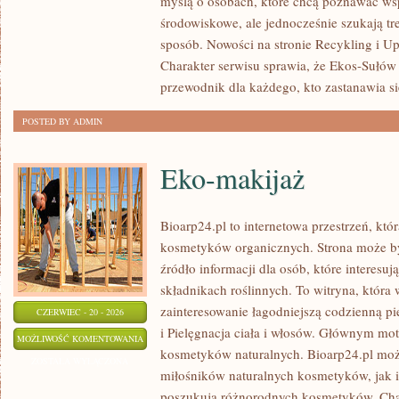
myślą o osobach, które chcą poznawać w
PLANETY
środowiskowe, ale jednocześnie szukają tr
sposób. Nowości na stronie Recykling i U
Charakter serwisu sprawia, że Ekos-Sułów
przewodnik dla każdego, kto zastanawia si
POSTED BY ADMIN
Eko-makijaż
Bioarp24.pl to internetowa przestrzeń, któ
kosmetyków organicznych. Strona może by
źródło informacji dla osób, które interesu
składnikach roślinnych. To witryna, która 
zainteresowanie łagodniejszą codzienną p
CZERWIEC - 20 - 2026
i Pielęgnacja ciała i włosów. Głównym mot
EKO-
MOŻLIWOŚĆ KOMENTOWANIA
kosmetyków naturalnych. Bioarp24.pl moż
MAKIJAŻ
ZOSTAŁA WYŁĄCZONA
miłośników naturalnych kosmetyków, jak 
poszukują różnorodnych kosmetyków. Chara