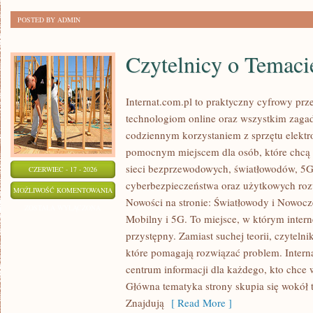
POSTED BY ADMIN
Czytelnicy o Temaci
Internat.com.pl to praktyczny cyfrowy pr
technologiom online oraz wszystkim zagad
codziennym korzystaniem z sprzętu elektr
pomocnym miejscem dla osób, które chcą 
sieci bezprzewodowych, światłowodów, 5G
CZERWIEC - 17 - 2026
cyberbezpieczeństwa oraz użytkowych roz
CZYTELNICY
MOŻLIWOŚĆ KOMENTOWANIA
Nowości na stronie: Światłowody i Nowocze
O
ZOSTAŁA WYŁĄCZONA
Mobilny i 5G. To miejsce, w którym inter
TEMACIE
przystępny. Zamiast suchej teorii, czyteln
które pomagają rozwiązać problem. Intern
centrum informacji dla każdego, kto chce 
Główna tematyka strony skupia się wokół 
Znajdują
[ Read More ]