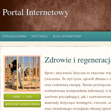
Portal Internetowy
STRONA GŁÓWNA
SPIS TREŚCI
BLOG INTERNETOWY
Zdrowie i regeneracj
Sport i aktywność fizyczna to znacznie wię
ćwiczenia. To styl życia, sposób dbania o
oraz codzienną energię. Strona poświęcona
rozbudowane kompendium informacji, w k
zarówno początkujący, jak i zaawansowan
LIPIEC - 3 - 2026
materiały dotyczące treningów, ćwiczeń, z
ZDROWIE
MOŻLIWOŚĆ KOMENTOWANIA
oraz świadomego rozwijania własnej sprawn
I
ZOSTAŁA WYŁĄCZONA