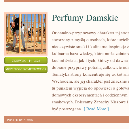
Perfumy Damskie
Orientalno-przyprawowy charakter tej stron
stworzony z myślą o osobach, które uwiel
nieoczywiste smaki i kulinarne inspiracje 
kulinarna baza wiedzy, która może zainte
kuchni świata, jak i tych, którzy od dawn
CZERWIEC - 14 - 2026
dobrane przyprawy potrafią całkowicie odm
PERFUMY
MOŻLIWOŚĆ KOMENTOWANIA
Tematyka strony koncentruje się wokół s
DAMSKIE
ZOSTAŁA WYŁĄCZONA
Wschodem, ale jej charakter jest znacznie
tu punktem wyjścia do opowieści o gotowani
domowych eksperymentach i codziennym 
smakowych. Polecamy Zapachy Niszowe i T
być postrzegana
[ Read More ]
POSTED BY ADMIN