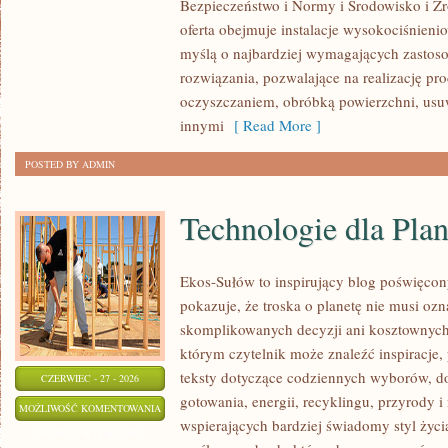
Bezpieczeństwo i Normy i Środowisko i 
oferta obejmuje instalacje wysokociśnieni
myślą o najbardziej wymagających zastos
rozwiązania, pozwalające na realizację p
oczyszczaniem, obróbką powierzchni, us
innymi
[ Read More ]
POSTED BY ADMIN
Technologie dla Plan
Ekos-Sułów to inspirujący blog poświęcon
pokazuje, że troska o planetę nie musi oz
skomplikowanych decyzji ani kosztownych
którym czytelnik może znaleźć inspiracje,
teksty dotyczące codziennych wyborów, d
CZERWIEC - 27 - 2026
gotowania, energii, recyklingu, przyrody
TECHNOLOGIE
MOŻLIWOŚĆ KOMENTOWANIA
wspierających bardziej świadomy styl życi
DLA
ZOSTAŁA WYŁĄCZONA