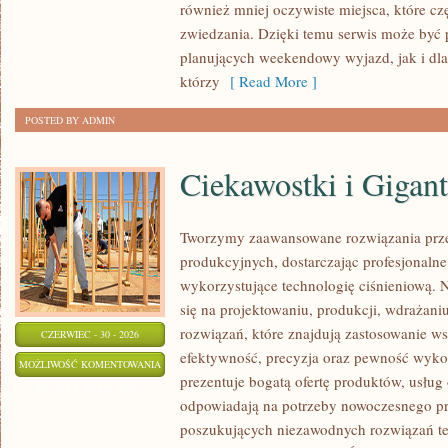
również mniej oczywiste miejsca, które c
zwiedzania. Dzięki temu serwis może być
planujących weekendowy wyjazd, jak i dl
którzy
[ Read More ]
POSTED BY ADMIN
Ciekawostki i Gigan
Tworzymy zaawansowane rozwiązania prz
produkcyjnych, dostarczając profesjonaln
wykorzystujące technologię ciśnieniową. N
się na projektowaniu, produkcji, wdrażan
rozwiązań, które znajdują zastosowanie wsz
CZERWIEC - 30 - 2026
efektywność, precyzja oraz pewność wyk
CIEKAWOSTKI
MOŻLIWOŚĆ KOMENTOWANIA
prezentuje bogatą ofertę produktów, usług 
I
ZOSTAŁA WYŁĄCZONA
odpowiadają na potrzeby nowoczesnego pr
GIGANTY
poszukujących niezawodnych rozwiązań t
ŚWIATA