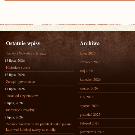
Ostatnie wpisy
Archiwa
Trendy i Nowości w Branży
lipiec 2026
13 lipca, 2026
czerwiec 2026
Historia e-sportu
maj 2026
12 lipca, 2026
kwiecień 2026
Zarząd i governance
marzec 2026
11 lipca, 2026
Treści od Czytelników
luty 2026
9 lipca, 2026
styczeń 2026
Inspiracje i Projekty
grudzień 2025
8 lipca, 2026
listopad 2025
Zabawki kreatywne dla przedszkolaka: jak nie
kupować kolejnej rzeczy na chwilę
październik 2025