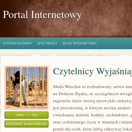
Portal Internetowy
STRONA GŁÓWNA
SPIS TREŚCI
BLOG INTERNETOWY
Czytelnicy Wyjaśnia
Moda Wrocław to rozbudowany serwis inte
na Dolnym Śląsku, ze szczególnym uwzgl
regionów, które tworzą niezwykle ciekawą 
jest przestrzenią, w którym można znaleźć 
zwiedzania, historii, kultury, architektury,
LIPIEC - 2 - 2026
oraz codziennego życia w miastach i mias
CZYTELNICY
MOŻLIWOŚĆ KOMENTOWANIA
portal dla osób, które lubią odkrywać lok
WYJAŚNIAJĄ
ZOSTAŁA WYŁĄCZONA