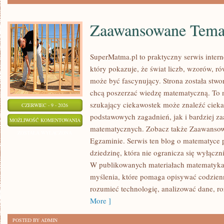
Zaawansowane Tema
SuperMatma.pl to praktyczny serwis inte
który pokazuje, że świat liczb, wzorów, r
może być fascynujący. Strona została stwo
chcą poszerzać wiedzę matematyczną. To m
szukający ciekawostek może znaleźć ciek
CZERWIEC - 9 - 2026
podstawowych zagadnień, jak i bardziej 
ZAAWANSOWANE
MOŻLIWOŚĆ KOMENTOWANIA
matematycznych. Zobacz także Zaawanso
TEMATY
ZOSTAŁA WYŁĄCZONA
Egzaminie. Serwis ten blog o matematyce 
dziedzinę, która nie ogranicza się wyłącz
W publikowanych materiałach matematyka 
myślenia, które pomaga opisywać codzienn
rozumieć technologię, analizować dane, r
More ]
POSTED BY ADMIN