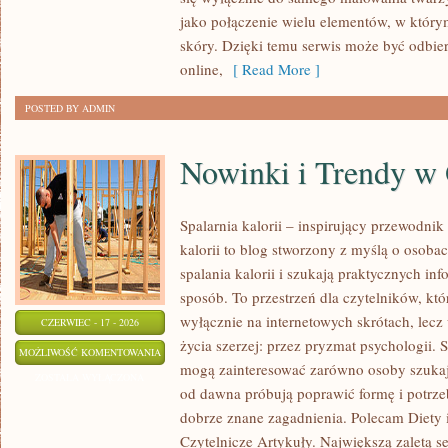
jako połączenie wielu elementów, w który
skóry. Dzięki temu serwis może być odbie
online,
[ Read More ]
POSTED BY ADMIN
Nowinki i Trendy w
Spalarnia kalorii – inspirujący przewodni
kalorii to blog stworzony z myślą o osoba
spalania kalorii i szukają praktycznych in
sposób. To przestrzeń dla czytelników, któ
wyłącznie na internetowych skrótach, lecz
CZERWIEC - 17 - 2026
życia szerzej: przez pryzmat psychologii. 
NOWINKI
MOŻLIWOŚĆ KOMENTOWANIA
mogą zainteresować zarówno osoby szukają
I
ZOSTAŁA WYŁĄCZONA
od dawna próbują poprawić formę i potrze
TRENDY
dobrze znane zagadnienia. Polecam Diety 
W
Czytelnicze Artykuły. Największą zaletą s