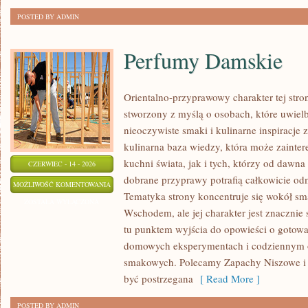
POSTED BY ADMIN
Perfumy Damskie
Orientalno-przyprawowy charakter tej stron
stworzony z myślą o osobach, które uwiel
nieoczywiste smaki i kulinarne inspiracje 
kulinarna baza wiedzy, która może zainte
kuchni świata, jak i tych, którzy od dawn
CZERWIEC - 14 - 2026
dobrane przyprawy potrafią całkowicie odm
PERFUMY
MOŻLIWOŚĆ KOMENTOWANIA
Tematyka strony koncentruje się wokół s
DAMSKIE
ZOSTAŁA WYŁĄCZONA
Wschodem, ale jej charakter jest znacznie
tu punktem wyjścia do opowieści o gotowani
domowych eksperymentach i codziennym 
smakowych. Polecamy Zapachy Niszowe i T
być postrzegana
[ Read More ]
POSTED BY ADMIN