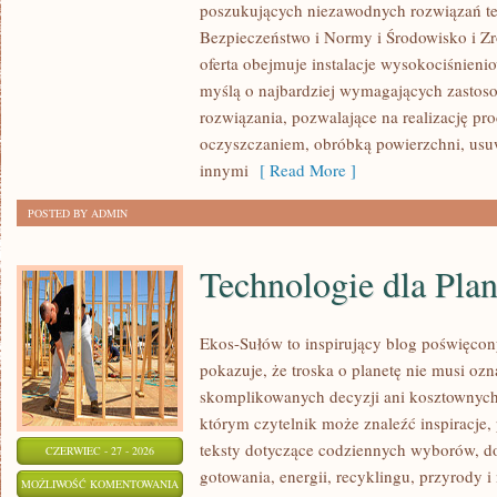
poszukujących niezawodnych rozwiązań t
ŚWIATA
Bezpieczeństwo i Normy i Środowisko i 
oferta obejmuje instalacje wysokociśnieni
myślą o najbardziej wymagających zastos
rozwiązania, pozwalające na realizację p
oczyszczaniem, obróbką powierzchni, us
innymi
[ Read More ]
POSTED BY ADMIN
Technologie dla Plan
Ekos-Sułów to inspirujący blog poświęcon
pokazuje, że troska o planetę nie musi oz
skomplikowanych decyzji ani kosztownych
którym czytelnik może znaleźć inspiracje,
teksty dotyczące codziennych wyborów, d
CZERWIEC - 27 - 2026
gotowania, energii, recyklingu, przyrody
TECHNOLOGIE
MOŻLIWOŚĆ KOMENTOWANIA