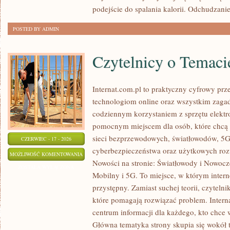
ODCHUDZANIU
podejście do spalania kalorii. Odchudzani
POSTED BY ADMIN
Czytelnicy o Temaci
Internat.com.pl to praktyczny cyfrowy pr
technologiom online oraz wszystkim zagad
codziennym korzystaniem z sprzętu elektr
pomocnym miejscem dla osób, które chcą 
sieci bezprzewodowych, światłowodów, 5G
CZERWIEC - 17 - 2026
cyberbezpieczeństwa oraz użytkowych roz
CZYTELNICY
MOŻLIWOŚĆ KOMENTOWANIA
Nowości na stronie: Światłowody i Nowocze
O
ZOSTAŁA WYŁĄCZONA
Mobilny i 5G. To miejsce, w którym inter
TEMACIE
przystępny. Zamiast suchej teorii, czyteln
które pomagają rozwiązać problem. Intern
centrum informacji dla każdego, kto chce 
Główna tematyka strony skupia się wokół 