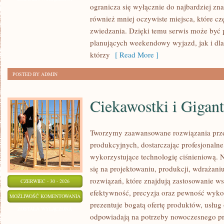
ogranicza się wyłącznie do najbardziej zna
również mniej oczywiste miejsca, które c
zwiedzania. Dzięki temu serwis może być
planujących weekendowy wyjazd, jak i dl
którzy
[ Read More ]
POSTED BY ADMIN
Ciekawostki i Gigan
Tworzymy zaawansowane rozwiązania prz
produkcyjnych, dostarczając profesjonaln
wykorzystujące technologię ciśnieniową. N
się na projektowaniu, produkcji, wdrażan
rozwiązań, które znajdują zastosowanie wsz
CZERWIEC - 30 - 2026
efektywność, precyzja oraz pewność wyk
CIEKAWOSTKI
MOŻLIWOŚĆ KOMENTOWANIA
prezentuje bogatą ofertę produktów, usług 
I
ZOSTAŁA WYŁĄCZONA
odpowiadają na potrzeby nowoczesnego pr
GIGANTY