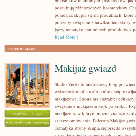
miłośników naturalnych kosmetyków, jak 
poszukują różnorodnych kosmetyków. Chara
ponieważ skupia się na produktach, które
potrzeby związane z nawilżaniem skóry, wł
łączy tematykę naturalnych produktów z p
Read More ]
POSTED BY ADMIN
Makijaż gwiazd
Studio Veriss to internetowy blog poświę
wskazówkom dla osób, które chcą rozwijać
makijażowe. Strona ma charakter edukacyj
związane z makijażem krok po kroku. To p
makijażem, w którym można znaleźć zarówn
CZERWIEC - 19 - 2026
szersze omówienia. Polecam Makijaż gwiaz
MAKIJAŻ
MOŻLIWOŚĆ KOMENTOWANIA
Tematyka strony skupia się przede wszystk
GWIAZD
ZOSTAŁA WYŁĄCZONA
się wyłącznie do samego malowania twarzy