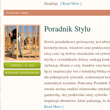
Znajdują
[ Read More ]
POSTED BY ADMIN
Poradnik Stylu
Serwis poradnikowy poświęcony jest ubior
kosmetycznym, wizażowi oraz praktyczny
chcą czuć się dobrze niezależnie od sylwet
myślą o czytelnikach, którzy szukają kon
stylizacji, dbania o cerę, trendów oraz ko
CZERWIEC - 15 - 2026
łączy inspiracyjny ton z tematyką bliską o
PORADNIK
MOŻLIWOŚĆ KOMENTOWANIA
dla pełniejszych sylwetek, codziennym k
STYLU
ZOSTAŁA WYŁĄCZONA
naturalnym wydaniu. Polecamy Poradnik St
stronie można znaleźć różnorodne artykuł
garderobę, aby podkreślać atuty sylwetki
inspiracje ubraniowe, które pokazują, że d
Read More ]