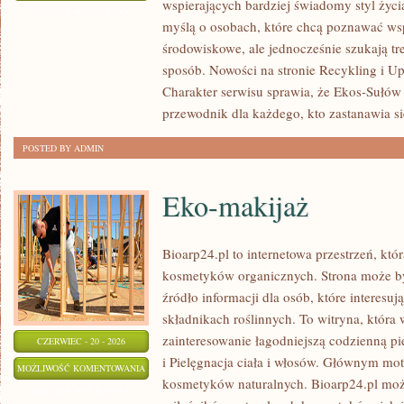
wspierających bardziej świadomy styl życi
DLA
ZOSTAŁA WYŁĄCZONA
myślą o osobach, które chcą poznawać w
PLANETY
środowiskowe, ale jednocześnie szukają tr
sposób. Nowości na stronie Recykling i U
Charakter serwisu sprawia, że Ekos-Sułów
przewodnik dla każdego, kto zastanawia si
POSTED BY ADMIN
Eko-makijaż
Bioarp24.pl to internetowa przestrzeń, któ
kosmetyków organicznych. Strona może by
źródło informacji dla osób, które interesu
składnikach roślinnych. To witryna, która 
zainteresowanie łagodniejszą codzienną p
CZERWIEC - 20 - 2026
i Pielęgnacja ciała i włosów. Głównym mot
EKO-
MOŻLIWOŚĆ KOMENTOWANIA
kosmetyków naturalnych. Bioarp24.pl moż
MAKIJAŻ
ZOSTAŁA WYŁĄCZONA