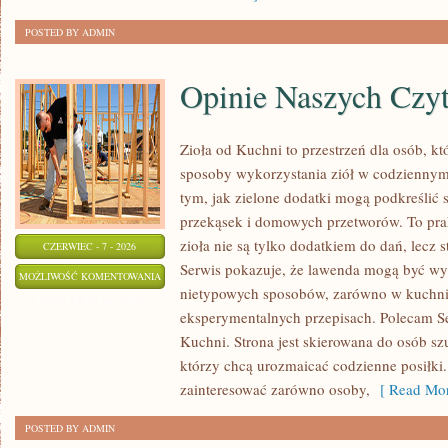
POSTED BY ADMIN
Opinie Naszych Czy
Zioła od Kuchni to przestrzeń dla osób, 
sposoby wykorzystania ziół w codziennym 
tym, jak zielone dodatki mogą podkreślić
przekąsek i domowych przetworów. To pra
zioła nie są tylko dodatkiem do dań, lecz s
CZERWIEC - 7 - 2026
Serwis pokazuje, że lawenda mogą być wy
OPINIE
MOŻLIWOŚĆ KOMENTOWANIA
nietypowych sposobów, zarówno w kuchni t
NASZYCH
ZOSTAŁA WYŁĄCZONA
eksperymentalnych przepisach. Polecam Se
CZYTELNIKÓW
Kuchni. Strona jest skierowana do osób szu
którzy chcą urozmaicać codzienne posiłki
zainteresować zarówno osoby,
[ Read Mor
POSTED BY ADMIN