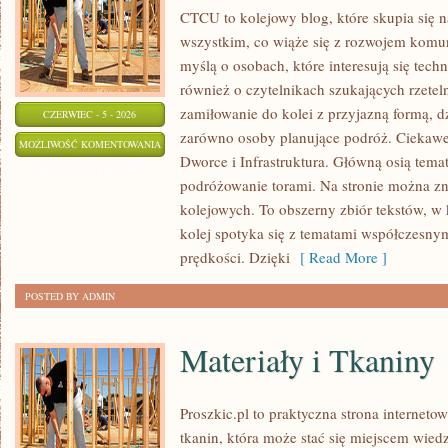
CTCU to kolejowy blog, które skupia się 
wszystkim, co wiąże się z rozwojem komun
myślą o osobach, które interesują się tech
również o czytelnikach szukających rzete
zamiłowanie do kolei z przyjazną formą, 
CZERWIEC - 5 - 2026
zarówno osoby planujące podróż. Ciekawe 
POCIĄGI
MOŻLIWOŚĆ KOMENTOWANIA
Dworce i Infrastruktura. Główną osią temat
ZOSTAŁA WYŁĄCZONA
podróżowanie torami. Na stronie można znal
kolejowych. To obszerny zbiór tekstów, w 
kolej spotyka się z tematami współczesnym
prędkości. Dzięki
[ Read More ]
POSTED BY ADMIN
Materiały i Tkaniny
Proszkic.pl to praktyczna strona internet
tkanin, która może stać się miejscem wied