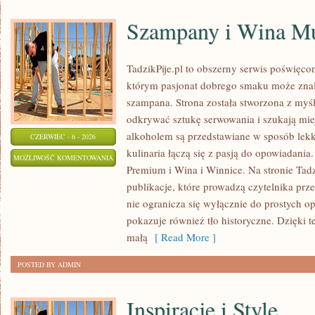
Szampany i Wina Mu
TadzikPije.pl to obszerny serwis poświęc
którym pasjonat dobrego smaku może znale
szampana. Strona została stworzona z myśl
odkrywać sztukę serwowania i szukają mie
alkoholem są przedstawiane w sposób lekk
CZERWIEC - 6 - 2026
kulinaria łączą się z pasją do opowiadania
SZAMPANY
MOŻLIWOŚĆ KOMENTOWANIA
Premium i Wina i Winnice. Na stronie Tadz
I
ZOSTAŁA WYŁĄCZONA
publikacje, które prowadzą czytelnika prze
WINA
nie ogranicza się wyłącznie do prostych o
MUSUJĄCE
pokazuje również tło historyczne. Dzięki 
małą
[ Read More ]
POSTED BY ADMIN
Inspiracje i Style