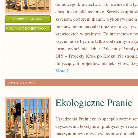
domowego krawiectwa, jak również dla tyc
chcą doskonalić technikę. Serwis skupia s
szyciem, doborem tkanin, wykonywaniem d
CZERWIEC - 4 - 2026
poznawaniem narzędzi oraz wykorzystywa
MATERIAŁY
MOŻLIWOŚĆ KOMENTOWANIA
krawieckich w praktyce. To internetowy po
I
ZOSTAŁA WYŁĄCZONA
szycie może być nie tylko codziennym zaj
TKANINY
formą wyrażania siebie. Polecamy Porady d
DIY – Projekty Krok po Kroku. Na stronie
dotyczących projektowania tekstyliów, dz
More ]
POSTED BY ADMIN
Ekologiczne Pranie
Urządzenia Pralnicze to specjalistyczny s
czyszczeniu tekstyliów, praktycznym rozw
maszynom wykorzystywanym w domach, fir