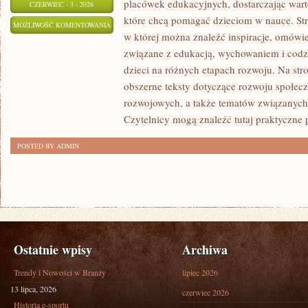
placówek edukacyjnych, dostarczając wart
CZERWIEC - 3 - 2026
które chcą pomagać dzieciom w nauce. Str
ZDROWIE
MOŻLIWOŚĆ KOMENTOWANIA
w której można znaleźć inspiracje, omówie
I
ZOSTAŁA WYŁĄCZONA
związane z edukacją, wychowaniem i co
BEZPIECZEŃSTWO
dzieci na różnych etapach rozwoju. Na str
obszerne teksty dotyczące rozwoju społecz
rozwojowych, a także tematów związanych 
Czytelnicy mogą znaleźć tutaj praktyczne
POSTED BY ADMIN
Ostatnie wpisy
Archiwa
Trendy i Nowości w Branży
lipiec 2026
13 lipca, 2026
czerwiec 2026
Historia e-sportu