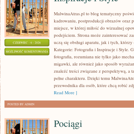
MalwinaAtras.pl to blog tematyczny poś
kadrowaniu, postprodukcji obrazów oraz p
miejsce, w której miłość do wizualnej opo
podejściem. Strona może zainteresować za
uczą się obsługi aparatu, jak i tych, którz
CZERWIEC - 6 - 2026
Kategorie: Fotografia i Inspiracje i Style
INSPIRACJE
MOŻLIWOŚĆ KOMENTOWANIA
fotografia, rozumiana nie tylko jako mech
I
ZOSTAŁA WYŁĄCZONA
migawki, ale również jako sposób wyrażan
STYLE
znaleźć treści związane z perspektywą, a t
pełne charakteru. Dzięki temu MalwinaAtr
przewodnika dla osób, które chcą robić zd
Read More ]
POSTED BY ADMIN
Pociągi