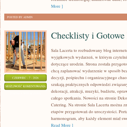
More ]
POSTED BY ADMIN
Checklisty i Gotowe
Sala Lacerta to rozbudowany blog interne
wyjątkowych wydarzeń, w którym czyteln
dotyczące urodzin. Strona została przygot
chcą zaplanować wydarzenie w sposób be
decyzji, pośpiechu i organizacyjnego chaos
CZERWIEC - 7 - 2026
szukają praktycznych odpowiedzi związan
CHECKLISTY
MOŻLIWOŚĆ KOMENTOWANIA
dekoracji, atrakcji, muzyki, budżetu, opr
I
ZOSTAŁA WYŁĄCZONA
całego spotkania. Nowości na stronie Deko
GOTOWE
Catering. Na stronie Sala Lacerta można z
PLANY
etapów przygotowań do uroczystości. Port
harmonogram, aby każdy element miał swoj
Read More ]