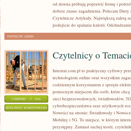
od dawna próbują poprawić formę i potrze
TRENDY
dobrze znane zagadnienia. Polecam Diety 
W
Czytelnicze Artykuły. Największą zaletą s
ODCHUDZANIU
podejście do spalania kalorii. Odchudzani
POSTED BY ADMIN
Czytelnicy o Temaci
Internat.com.pl to praktyczny cyfrowy pr
technologiom online oraz wszystkim zagad
codziennym korzystaniem z sprzętu elektr
pomocnym miejscem dla osób, które chcą 
sieci bezprzewodowych, światłowodów, 5G
CZERWIEC - 17 - 2026
cyberbezpieczeństwa oraz użytkowych roz
CZYTELNICY
MOŻLIWOŚĆ KOMENTOWANIA
Nowości na stronie: Światłowody i Nowocze
O
ZOSTAŁA WYŁĄCZONA
Mobilny i 5G. To miejsce, w którym inter
TEMACIE
przystępny. Zamiast suchej teorii, czyteln