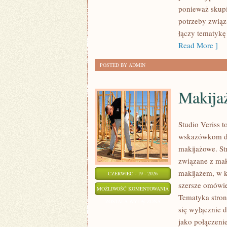
ponieważ skupi
potrzeby związ
łączy tematykę
Read More ]
POSTED BY ADMIN
Makija
Studio Veriss 
wskazówkom dla
makijażowe. St
związane z mak
makijażem, w k
CZERWIEC - 19 - 2026
szersze omówie
MAKIJAŻ
MOŻLIWOŚĆ KOMENTOWANIA
Tematyka stron
GWIAZD
ZOSTAŁA WYŁĄCZONA
się wyłącznie 
jako połączeni