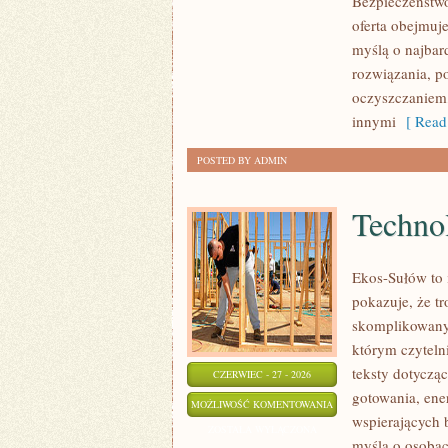
Bezpieczeństw
oferta obejmuj
myślą o najbar
rozwiązania, p
oczyszczaniem
innymi
[ Read
POSTED BY ADMIN
Technol
Ekos-Sułów to 
pokazuje, że t
skomplikowanyc
którym czyteln
teksty dotycz
CZERWIEC - 27 - 2026
gotowania, ene
TECHNOLOGIE
MOŻLIWOŚĆ KOMENTOWANIA
wspierających 
DLA
ZOSTAŁA WYŁĄCZONA
myślą o osoba