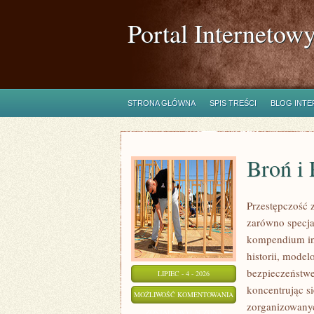
Portal Internetow
STRONA GŁÓWNA
SPIS TREŚCI
BLOG INT
Broń i
Przestępczość 
zarówno specja
kompendium in
historii, mode
bezpieczeństwe
LIPIEC - 4 - 2026
koncentrując s
BROŃ
MOŻLIWOŚĆ KOMENTOWANIA
zorganizowanyc
I
ZOSTAŁA WYŁĄCZONA