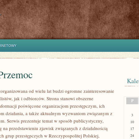
y
ERNETOWY
 Przemoc
Kale
zorganizowana od wielu lat budzi ogromne zainteresowanie
listów, jak i odbiorców. Strona stanowi obszerne
P
formacji poświęcone organizacjom przestępczym, ich
lom działania, a także aktualnym wyzwaniom związanym z
3
m. Serwis prezentuje temat w sposób publicystyczny,
10
ię na przedstawieniu zjawisk związanych z działalnością
17
h grup przestępczych w Rzeczypospolitej Polskiej,
24