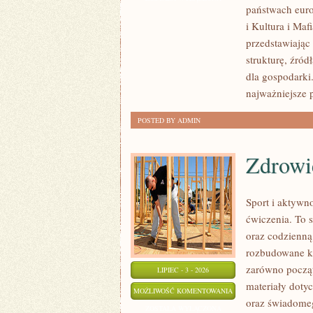
państwach euro
PRZEMOC
i Kultura i Maf
przedstawiając
strukturę, źród
dla gospodarki
najważniejsze 
POSTED BY ADMIN
Zdrowie
Sport i aktywno
ćwiczenia. To 
oraz codzienną
rozbudowane k
zarówno począt
LIPIEC - 3 - 2026
materiały doty
ZDROWIE
MOŻLIWOŚĆ KOMENTOWANIA
oraz świadomeg
I
ZOSTAŁA WYŁĄCZONA