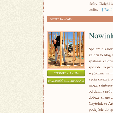
skóry. Dzięki 
online,
[ Read 
POSTED BY ADMIN
Nowink
Spalarnia kalo
kalorii to blo
spalania kalori
sposób. To prze
wyłącznie na in
CZERWIEC - 17 - 2026
życia szerzej: 
NOWINKI
MOŻLIWOŚĆ KOMENTOWANIA
mogą zainteres
I
ZOSTAŁA WYŁĄCZONA
od dawna próbu
TRENDY
dobrze znane z
W
Czytelnicze Ar
ODCHUDZANIU
podejście do s