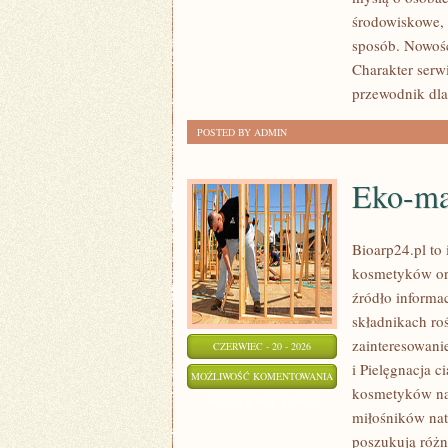
PLANETY
środowiskowe, 
sposób. Nowośc
Charakter serw
przewodnik dla 
POSTED BY ADMIN
Eko-ma
Bioarp24.pl to 
kosmetyków org
źródło informac
składnikach roś
zainteresowani
CZERWIEC - 20 - 2026
i Pielęgnacja 
EKO-
MOŻLIWOŚĆ KOMENTOWANIA
kosmetyków na
MAKIJAŻ
ZOSTAŁA WYŁĄCZONA
miłośników nat
poszukują różn