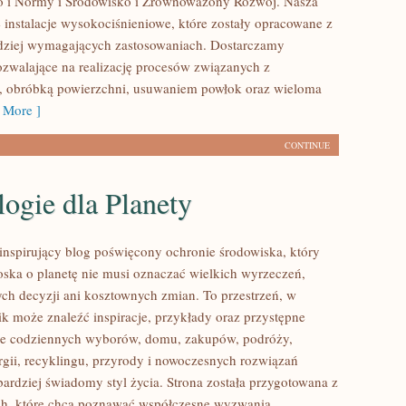
o i Normy i Środowisko i Zrównoważony Rozwój. Nasza
e instalacje wysokociśnieniowe, które zostały opracowane z
dziej wymagających zastosowaniach. Dostarczamy
ozwalające na realizację procesów związanych z
, obróbką powierzchni, usuwaniem powłok oraz wieloma
 More ]
CONTINUE
ogie dla Planety
inspirujący blog poświęcony ochronie środowiska, który
roska o planetę nie musi oznaczać wielkich wyrzeczeń,
h decyzji ani kosztownych zmian. To przestrzeń, w
ik może znaleźć inspiracje, przykłady oraz przystępne
ące codziennych wyborów, domu, zakupów, podróży,
rgii, recyklingu, przyrody i nowoczesnych rozwiązań
bardziej świadomy styl życia. Strona została przygotowana z
ch, które chcą poznawać współczesne wyzwania