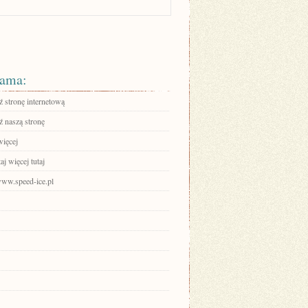
ama:
 stronę internetową
 naszą stronę
więcej
aj więcej tutaj
www.speed-ice.pl