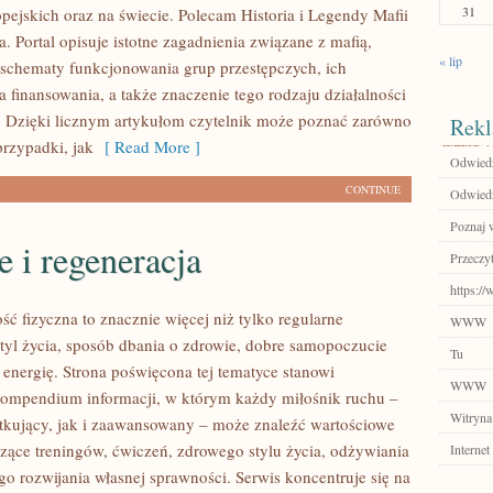
31
pejskich oraz na świecie. Polecam Historia i Legendy Mafii
ia. Portal opisuje istotne zagadnienia związane z mafią,
« lip
 schematy funkcjonowania grup przestępczych, ich
ła finansowania, a także znaczenie tego rodzaju działalności
. Dzięki licznym artykułom czytelnik może poznać zarówno
Rekl
przypadki, jak
[ Read More ]
Odwiedź
CONTINUE
Odwiedź
Poznaj 
 i regeneracja
Przeczyt
https://
ść fizyczna to znacznie więcej niż tylko regularne
WWW
styl życia, sposób dbania o zdrowie, dobre samopoczucie
Tu
 energię. Strona poświęcona tej tematyce stanowi
WWW
ompendium informacji, w którym każdy miłośnik ruchu –
Witryna
kujący, jak i zaawansowany – może znaleźć wartościowe
czące treningów, ćwiczeń, zdrowego stylu życia, odżywiania
Internet
o rozwijania własnej sprawności. Serwis koncentruje się na