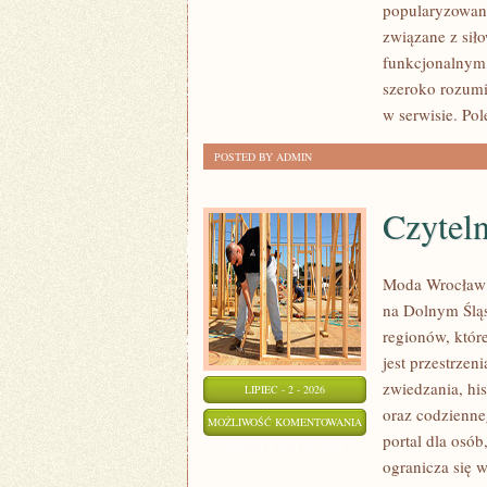
popularyzowani
REGENERACJA
związane z siło
funkcjonalnym,
szeroko rozumi
w serwisie. Pol
POSTED BY ADMIN
Czyteln
Moda Wrocław t
na Dolnym Ślą
regionów, któr
jest przestrzen
zwiedzania, his
LIPIEC - 2 - 2026
oraz codzienne
CZYTELNICY
MOŻLIWOŚĆ KOMENTOWANIA
portal dla osób
WYJAŚNIAJĄ
ZOSTAŁA WYŁĄCZONA
ogranicza się w