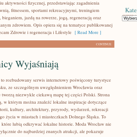
u aktywności fizycznej, przedstawiając zagadnienia
Kate
wnią, fitnessem, sportami rekreacyjnymi, treningiem
 bieganiem, jazdą na rowerze, jogą, regeneracją oraz
Kategorie
anym zdrowiem. Opis opiera się na tematyce publikowanej
ecam Zdrowie i regeneracja i Lifestyle
[ Read More ]
CONTINUE
icy Wyjaśniają
o rozbudowany serwis internetowy poświęcony turystyce
sku, ze szczególnym uwzględnieniem Wrocławia oraz
e tworzą niezwykle ciekawą mapę tej części Polski. Strona
ią, w którym można znaleźć lokalne inspiracje dotyczące
torii, kultury, architektury, przyrody, wydarzeń, rekreacji
go życia w miastach i miasteczkach Dolnego Śląska. To
, które lubią odkrywać lokalne historie. Moda Wrocław nie
yłącznie do najbardziej znanych atrakcji, ale pokazuje