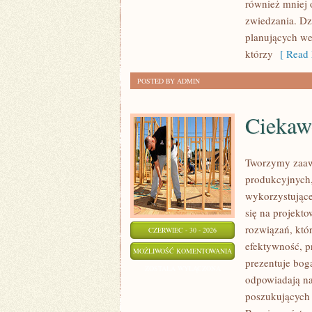
również mniej 
zwiedzania. Dz
planujących we
którzy
[ Read 
POSTED BY ADMIN
Ciekawo
Tworzymy zaaw
produkcyjnych,
wykorzystujące
się na projekt
rozwiązań, któr
CZERWIEC - 30 - 2026
efektywność, 
CIEKAWOSTKI
MOŻLIWOŚĆ KOMENTOWANIA
prezentuje boga
I
ZOSTAŁA WYŁĄCZONA
odpowiadają na
GIGANTY
poszukujących
ŚWIATA