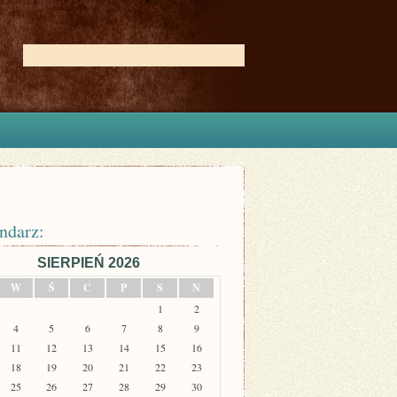
ndarz:
SIERPIEŃ 2026
W
Ś
C
P
S
N
1
2
4
5
6
7
8
9
11
12
13
14
15
16
18
19
20
21
22
23
25
26
27
28
29
30