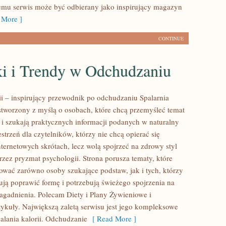
temu serwis może być odbierany jako inspirujący magazyn
More ]
CONTINUE
i i Trendy w Odchudzaniu
rii – inspirujący przewodnik po odchudzaniu Spalarnia
g stworzony z myślą o osobach, które chcą przemyśleć temat
i i szukają praktycznych informacji podanych w naturalny
strzeń dla czytelników, którzy nie chcą opierać się
ternetowych skrótach, lecz wolą spojrzeć na zdrowy styl
przez pryzmat psychologii. Strona porusza tematy, które
ować zarówno osoby szukające podstaw, jak i tych, którzy
ją poprawić formę i potrzebują świeżego spojrzenia na
agadnienia. Polecam Diety i Plany Żywieniowe i
tykuły. Największą zaletą serwisu jest jego kompleksowe
palania kalorii. Odchudzanie
[ Read More ]