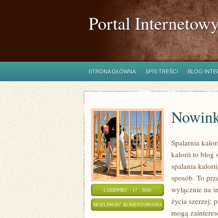
Portal Internetow
STRONA GŁÓWNA
SPIS TREŚCI
BLOG INT
Nowink
Spalarnia kalo
kalorii to blo
spalania kalori
sposób. To prze
wyłącznie na in
CZERWIEC - 17 - 2026
życia szerzej: 
NOWINKI
MOŻLIWOŚĆ KOMENTOWANIA
mogą zainteres
I
ZOSTAŁA WYŁĄCZONA