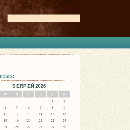
ndarz:
SIERPIEŃ 2026
W
Ś
C
P
S
N
1
2
4
5
6
7
8
9
11
12
13
14
15
16
18
19
20
21
22
23
25
26
27
28
29
30