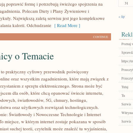
31
ją poprawić formę i potrzebują świeżego spojrzenia na
agadnienia. Polecam Diety i Plany Żywieniowe i
« lip
tykuły. Największą zaletą serwisu jest jego kompleksowe
palania kalorii. Odchudzanie
[ Read More ]
Rekl
CONTINUE
Poznaj 
nicy o Temacie
Sprawdź
https://
Przeczyt
l to praktyczny cyfrowy przewodnik poświęcony
nline oraz wszystkim zagadnieniom, które mają związek z
Przeczyt
zystaniem z sprzętu elektronicznego. Strona może być
Tutaj
cem dla osób, które chcą opanować świecie internetu,
Tu
odowych, światłowodów, 5G, chmury, hostingu,
Serwis
ństwa oraz użytkowych rozwiązań technologicznych.
Witryna
onie: Światłowody i Nowoczesne Technologie i Internet
To miejsce, w którym internet zostaje pokazana w sposób
Serwis
iast suchej teorii, czytelnik może znaleźć tu wyjaśnienia,