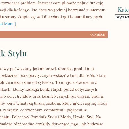
 rozwiązać problem. Internat.com.pl może pełnić funkcję
Kate
cji dla każdego, kto chce wygodniej korzystać z internetu.
a strony skupia się wokół technologii komunikacyjnych.
Kategorie
d More ]
CONTINUE
k Stylu
kowy poświęcony jest ubiorowi, urodzie, produktom
 wizażowi oraz praktycznym wskazówkom dla osób, które
obrze niezależnie od sylwetki. To miejsce stworzone z
nikach, którzy szukają konkretnych porad dotyczących
nia o cerę, trendów oraz kosmetycznych rozwiązań. Strona
jny ton z tematyką bliską osobom, które interesują się modą
ch sylwetek, codziennym komfortem i pięknem w
aniu. Polecamy Poradnik Stylu i Moda, Uroda, Styl. Na
znaleźć różnorodne artykuły dotyczące tego, jak budować