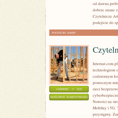
od dawna próbu
TRENDY
dobrze znane z
W
Czytelnicze Ar
ODCHUDZANIU
podejście do s
POSTED BY ADMIN
Czytel
Internat.com.p
technologiom o
codziennym kor
pomocnym miejs
sieci bezprzew
CZERWIEC - 17 - 2026
cyberbezpiecze
CZYTELNICY
MOŻLIWOŚĆ KOMENTOWANIA
Nowości na str
O
ZOSTAŁA WYŁĄCZONA
Mobilny i 5G. 
TEMACIE
przystępny. Zam