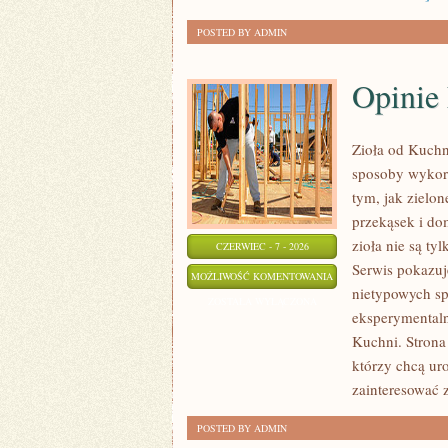
POSTED BY ADMIN
Opinie
Zioła od Kuchn
sposoby wykorz
tym, jak zielo
przekąsek i do
zioła nie są ty
CZERWIEC - 7 - 2026
Serwis pokazuj
OPINIE
MOŻLIWOŚĆ KOMENTOWANIA
nietypowych sp
NASZYCH
ZOSTAŁA WYŁĄCZONA
eksperymentaln
CZYTELNIKÓW
Kuchni. Strona 
którzy chcą ur
zainteresować 
POSTED BY ADMIN