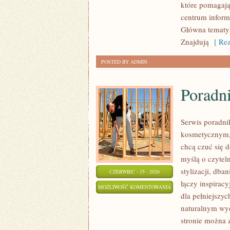
które pomagają
centrum informa
Główna tematyk
Znajdują
[ Rea
POSTED BY ADMIN
Poradni
Serwis poradni
kosmetycznym,
chcą czuć się d
myślą o czytel
stylizacji, dba
CZERWIEC - 15 - 2026
łączy inspiracy
PORADNIK
MOŻLIWOŚĆ KOMENTOWANIA
dla pełniejszy
STYLU
ZOSTAŁA WYŁĄCZONA
naturalnym wyd
stronie można 