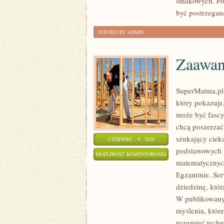
smakowych. Pol
być postrzegan
POSTED BY ADMIN
Zaawan
SuperMatma.pl 
który pokazuje,
może być fascy
chcą poszerzać
szukający ciek
CZERWIEC - 9 - 2026
podstawowych z
ZAAWANSOWANE
MOŻLIWOŚĆ KOMENTOWANIA
matematycznyc
TEMATY
ZOSTAŁA WYŁĄCZONA
Egzaminie. Ser
dziedzinę, któ
W publikowanyc
myślenia, któr
rozumieć techn