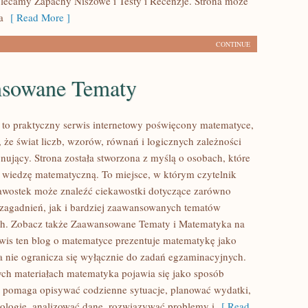
ecamy Zapachy Niszowe i Testy i Recenzje. Strona może
a
[ Read More ]
CONTINUE
sowane Tematy
to praktyczny serwis internetowy poświęcony matematyce,
 że świat liczb, wzorów, równań i logicznych zależności
nujący. Strona została stworzona z myślą o osobach, które
 wiedzę matematyczną. To miejsce, w którym czytelnik
awostek może znaleźć ciekawostki dotyczące zarówno
agadnień, jak i bardziej zaawansowanych tematów
h. Zobacz także Zaawansowane Tematy i Matematyka na
wis ten blog o matematyce prezentuje matematykę jako
ra nie ogranicza się wyłącznie do zadań egzaminacyjnych.
h materiałach matematyka pojawia się jako sposób
e pomaga opisywać codzienne sytuacje, planować wydatki,
ologię, analizować dane, rozwiązywać problemy i
[ Read