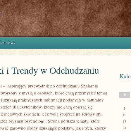
y
ERNETOWY
i i Trendy w Odchudzaniu
Kale
rii – inspirujący przewodnik po odchudzaniu Spalarnia
g stworzony z myślą o osobach, które chcą przemyśleć temat
P
i i szukają praktycznych informacji podanych w naturalny
strzeń dla czytelników, którzy nie chcą opierać się
3
ternetowych skrótach, lecz wolą spojrzeć na zdrowy styl
10
przez pryzmat psychologii. Strona porusza tematy, które
17
ować zarówno osoby szukające podstaw, jak i tych, którzy
24