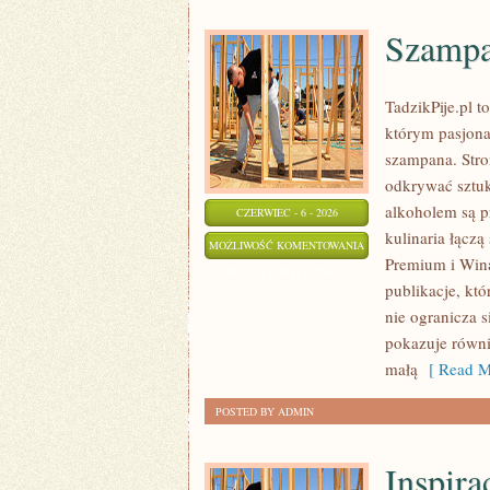
Szampa
TadzikPije.pl 
którym pasjona
szampana. Stro
odkrywać sztuk
alkoholem są p
CZERWIEC - 6 - 2026
kulinaria łączą
SZAMPANY
MOŻLIWOŚĆ KOMENTOWANIA
Premium i Wina
I
ZOSTAŁA WYŁĄCZONA
publikacje, któ
WINA
nie ogranicza 
MUSUJĄCE
pokazuje równi
małą
[ Read M
POSTED BY ADMIN
Inspirac