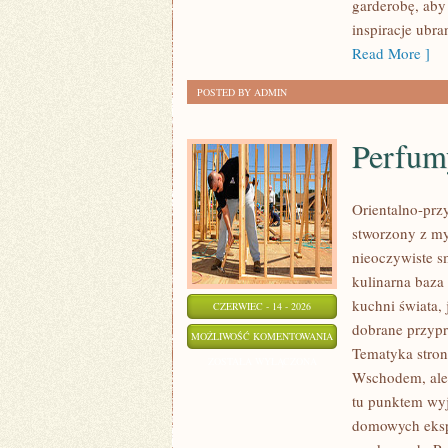
garderobę, aby
inspiracje ubra
Read More ]
POSTED BY ADMIN
Perfum
Orientalno-przy
stworzony z my
nieoczywiste sm
kulinarna baza
kuchni świata,
CZERWIEC - 14 - 2026
dobrane przypr
PERFUMY
MOŻLIWOŚĆ KOMENTOWANIA
Tematyka stron
DAMSKIE
ZOSTAŁA WYŁĄCZONA
Wschodem, ale 
tu punktem wyjś
domowych eksp