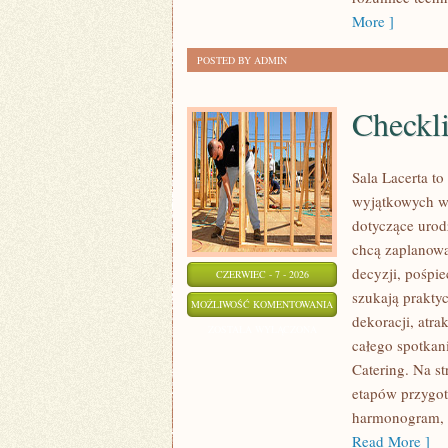
More ]
POSTED BY ADMIN
Checkli
Sala Lacerta t
wyjątkowych w
dotyczące urod
chcą zaplanow
decyzji, pośpie
CZERWIEC - 7 - 2026
szukają prakty
CHECKLISTY
MOŻLIWOŚĆ KOMENTOWANIA
dekoracji, atr
I
ZOSTAŁA WYŁĄCZONA
całego spotkan
GOTOWE
Catering. Na s
PLANY
etapów przygot
harmonogram, a
Read More ]