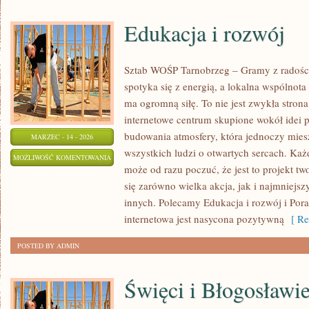
Edukacja i rozwój
Sztab WOŚP Tarnobrzeg – Gramy z radości
spotyka się z energią, a lokalna wspólnota
ma ogromną siłę. To nie jest zwykła stron
internetowe centrum skupione wokół idei 
budowania atmosfery, która jednoczy mie
MARZEC - 14 - 2026
wszystkich ludzi o otwartych sercach. Każdy
EDUKACJA
MOŻLIWOŚĆ KOMENTOWANIA
może od razu poczuć, że jest to projekt t
I
ZOSTAŁA WYŁĄCZONA
się zarówno wielka akcja, jak i najmniejsz
ROZWÓJ
innych. Polecamy Edukacja i rozwój i Pora
internetowa jest nasycona pozytywną
[ Re
POSTED BY ADMIN
Święci i Błogosławi