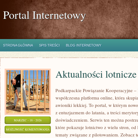
Portal Internetowy
STRONA GŁÓWNA
SPIS TREŚCI
BLOG INTERNETOWY
Aktualności lotnicze
Podkarpackie Powiązanie Kooperacyjne – L
współczesna platforma online, która skupi
awioniki lekkiej. To portal, w którym now
z entuzjazmem do latania, a treści merytor
doświadczeniem. Serwis ten można postrze
MARZEC - 18 - 2026
które pokazuje lotnictwo z wielu stron, od
AKTUALNOŚCI
MOŻLIWOŚĆ KOMENTOWANIA
tematy związane z pilotowaniem. Zobacz te
LOTNICZE
ZOSTAŁA WYŁĄCZONA