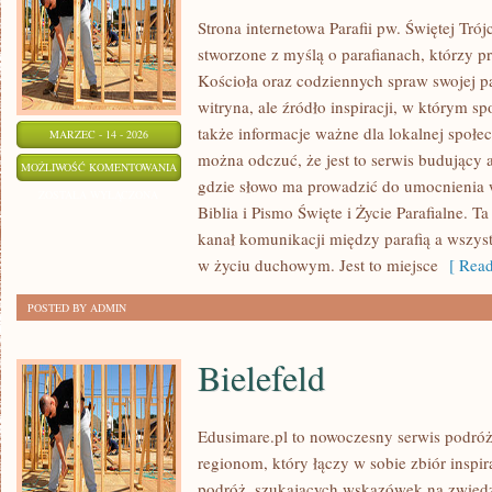
Strona internetowa Parafii pw. Świętej Tró
stworzone z myślą o parafianach, którzy pr
Kościoła oraz codziennych spraw swojej par
witryna, ale źródło inspiracji, w którym sp
także informacje ważne dla lokalnej społe
MARZEC - 14 - 2026
można odczuć, że jest to serwis budujący a
ŚWIĘCI
MOŻLIWOŚĆ KOMENTOWANIA
gdzie słowo ma prowadzić do umocnienia w
I
ZOSTAŁA WYŁĄCZONA
Biblia i Pismo Święte i Życie Parafialne. T
BŁOGOSŁAWIENI
kanał komunikacji między parafią a wszyst
w życiu duchowym. Jest to miejsce
[ Read
POSTED BY ADMIN
Bielefeld
Edusimare.pl to nowoczesny serwis podró
regionom, który łączy w sobie zbiór inspir
podróż, szukających wskazówek na zwiedz