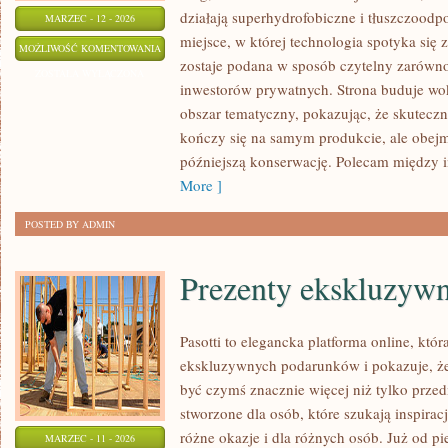
działają superhydrofobiczne i tłuszczoodp
MARZEC - 12 - 2026
miejsce, w której technologia spotyka się 
ELEWACJE
MOŻLIWOŚĆ KOMENTOWANIA
zostaje podana w sposób czytelny zarówno d
I
ZOSTAŁA WYŁĄCZONA
inwestorów prywatnych. Strona buduje wok
FASADY
obszar tematyczny, pokazując, że skutecz
kończy się na samym produkcie, ale obejmu
późniejszą konserwację. Polecam między 
More ]
POSTED BY ADMIN
Prezenty ekskluzywn
Pasotti to elegancka platforma online, któr
ekskluzywnych podarunków i pokazuje, ż
być czymś znacznie więcej niż tylko prze
stworzone dla osób, które szukają inspirac
różne okazje i dla różnych osób. Już od p
MARZEC - 11 - 2026