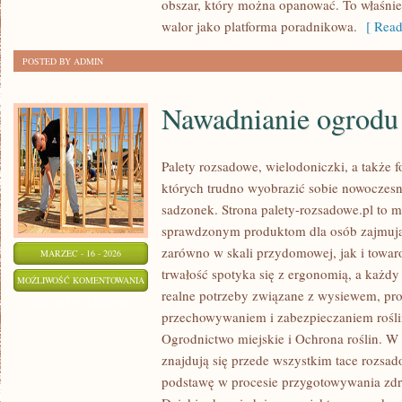
obszar, który można opanować. To właśnie
walor jako platforma poradnikowa.
[ Read
POSTED BY ADMIN
Nawadnianie ogrodu
Palety rozsadowe, wielodoniczki, a także f
których trudno wyobrazić sobie nowoczesn
sadzonek. Strona palety-rozsadowe.pl to 
sprawdzonym produktom dla osób zajmując
zarówno w skali przydomowej, jak i towaro
MARZEC - 16 - 2026
trwałość spotyka się z ergonomią, a każdy
NAWADNIANIE
MOŻLIWOŚĆ KOMENTOWANIA
realne potrzeby związane z wysiewem, pro
OGRODU
ZOSTAŁA WYŁĄCZONA
przechowywaniem i zabezpieczaniem roślin
Ogrodnictwo miejskie i Ochrona roślin. W
znajdują się przede wszystkim tace rozsado
podstawę w procesie przygotowywania zdr