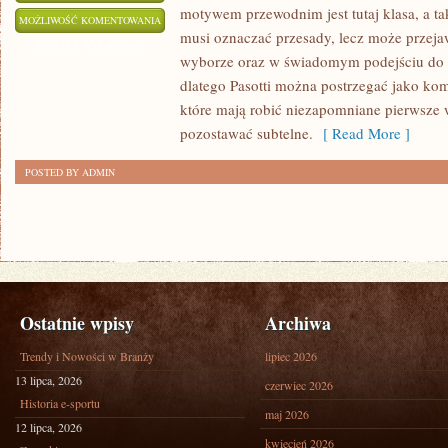
motywem przewodnim jest tutaj klasa, a tak
PREZENTY
MOŻLIWOŚĆ KOMENTOWANIA
musi oznaczać przesady, lecz może przeja
EKSKLUZYWNE
ZOSTAŁA WYŁĄCZONA
wyborze oraz w świadomym podejściu do 
I
dlatego Pasotti można postrzegać jako ko
LUKSUSOWE
które mają robić niezapomniane pierwsze w
pozostawać subtelne.
[ Read More ]
POSTED BY ADMIN
Ostatnie wpisy
Archiwa
Trendy i Nowości w Branży
lipiec 2026
13 lipca, 2026
czerwiec 2026
Historia e-sportu
maj 2026
12 lipca, 2026
kwiecień 2026