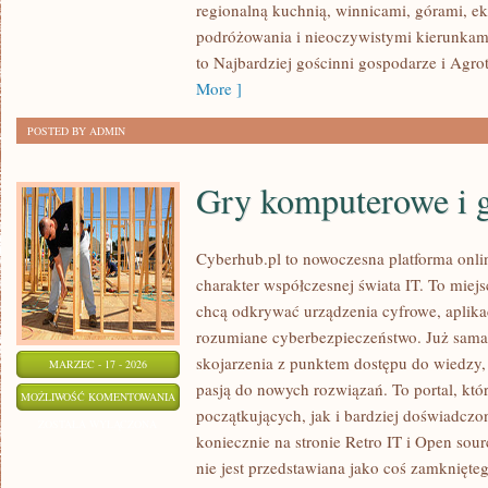
regionalną kuchnią, winnicami, górami, e
ZWIERZĘTA
podróżowania i nieoczywistymi kierunkam
to Najbardziej gościnni gospodarze i Agro
More ]
POSTED BY ADMIN
Gry komputerowe i 
Cyberhub.pl to nowoczesna platforma onlin
charakter współczesnej świata IT. To miejs
chcą odkrywać urządzenia cyfrowe, aplikacj
rozumiane cyberbezpieczeństwo. Już sama
skojarzenia z punktem dostępu do wiedzy, 
MARZEC - 17 - 2026
pasją do nowych rozwiązań. To portal, kt
GRY
MOŻLIWOŚĆ KOMENTOWANIA
początkujących, jak i bardziej doświadcz
KOMPUTEROWE
ZOSTAŁA WYŁĄCZONA
koniecznie na stronie Retro IT i Open sou
I
nie jest przedstawiana jako coś zamknięte
GAMING