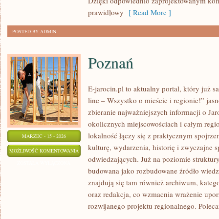
Dzięki odpowiednio zaprojektowanym ko
prawidłowy
[ Read More ]
POSTED BY ADMIN
Poznań
E-jarocin.pl to aktualny portal, który już
line – Wszystko o mieście i regionie!” jasn
zbieranie najważniejszych informacji o Jaro
okolicznych miejscowościach i całym regi
lokalność łączy się z praktycznym spojrzen
MARZEC - 15 - 2026
kulturę, wydarzenia, historię i zwyczajne
POZNAŃ
MOŻLIWOŚĆ KOMENTOWANIA
odwiedzających. Już na poziomie struktury 
ZOSTAŁA WYŁĄCZONA
budowana jako rozbudowane źródło wiedzy
znajdują się tam również archiwum, kategor
oraz redakcja, co wzmacnia wrażenie upor
rozwijanego projektu regionalnego. Pole