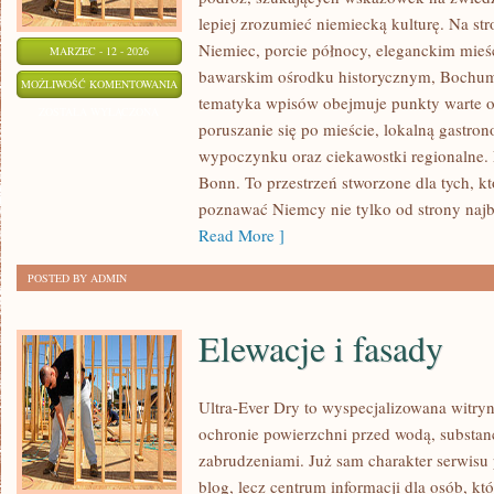
lepiej zrozumieć niemiecką kulturę. Na stro
Niemiec, porcie północy, eleganckim mieś
MARZEC - 12 - 2026
bawarskim ośrodku historycznym, Bochum 
BIELEFELD
MOŻLIWOŚĆ KOMENTOWANIA
tematyka wpisów obejmuje punkty warte o
ZOSTAŁA WYŁĄCZONA
poruszanie się po mieście, lokalną gastrono
wypoczynku oraz ciekawostki regionalne. N
Bonn. To przestrzeń stworzone dla tych, 
poznawać Niemcy nie tylko od strony najba
Read More ]
POSTED BY ADMIN
Elewacje i fasady
Ultra-Ever Dry to wyspecjalizowana witryn
ochronie powierzchni przed wodą, substanc
zabrudzeniami. Już sam charakter serwisu 
blog, lecz centrum informacji dla osób, któ