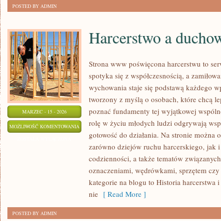
POSTED BY ADMIN
Harcerstwo a ducho
Strona www poświęcona harcerstwu to ser
spotyka się z współczesnością, a zamiłowa
wychowania staje się podstawą każdego wp
tworzony z myślą o osobach, które chcą le
poznać fundamenty tej wyjątkowej wspóln
MARZEC - 15 - 2026
rolę w życiu młodych ludzi odgrywają wsp
HARCERSTWO
MOŻLIWOŚĆ KOMENTOWANIA
gotowość do działania. Na stronie można o
A
ZOSTAŁA WYŁĄCZONA
zarówno dziejów ruchu harcerskiego, jak i 
DUCHOWOŚĆ
codzienności, a także tematów związanyc
oznaczeniami, wędrówkami, sprzętem czy
kategorie na blogu to Historia harcerstwa 
nie
[ Read More ]
POSTED BY ADMIN