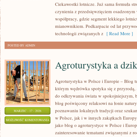
Ciekawostki lotnicze. Już sama formuła s
czynienia z przedsięwzięciem osadzonym w
współpracy, gdzie segment lekkiego lotnic
mianownikiem. Podkarpacie od lat przywo
technologii związanych z
[ Read More ]
POSTED BY ADMIN
Agroturystyka a dzik
Agroturystyka w Polsce i Europie – Blog t
którym wędrówka spotyka się z przyrodą, a 
do odkrywania świata w spokojniejszym, b
blog poświęcony relaksowi na łonie natur
poznawaniu lokalnych tradycji oraz szuk
MARZEC - 17 - 2026
w Polsce, jak i w innych zakątkach Europy
AGROTURYSTYKA
MOŻLIWOŚĆ KOMENTOWANIA
jako blog o agroturystyce w Polsce i Europ
A
ZOSTAŁA WYŁĄCZONA
zainteresowanie tematami związanymi z 
DZIKIE